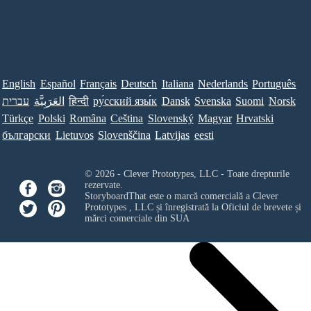
English
Español
Français
Deutsch
Italiana
Nederlands
Português
Norsk
Suomi
Svenska
Dansk
ру́сский язы́к
हिन्दी
العَرَبِيَّة
עברית
Türkçe
Polski
Româna
Ceština
Slovenský
Magyar
Hrvatski
български
Lietuvos
Slovenščina
Latvijas
eesti
© 2026 - Clever Prototypes, LLC - Toate drepturile
rezervate.
StoryboardThat este o marcă comercială a
Clever
Prototypes , LLC
și înregistrată la Oficiul de brevete și
mărci comerciale din SUA