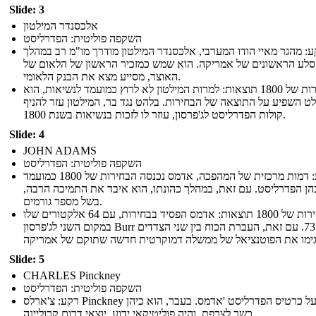
Slide: 3
אלכסנדר המילטון
השקפה פוליטית: הפדרליסט
: מהגר מאיי הודו המערבי, אלכסנדר המילטון מודרך מו"מ רב במהלך
סלע הראשונים של אמריקה. הוא שמש כמזכיר הראשון של הלאום של
האוצר, מסייע מצא את הבנק הלאומי.
בחירות של 1800 תוצאות: למרות המילטון לא לרוץ כמועמד לנשיאות, הוא
ט השפיע על התוצאה של הבחירות. בלהט נגד בר, המילטון עזר להניף
קולות הפדרליסט לג'פרסון, עוזר לו לזכות בנשיאות בשנת 1800.
Slide: 4
JOHN ADAMS
השקפה פוליטית: הפדרליסט
רקע: דמות מרכזית של המהפכה, אדמס נכנסה הבחירות של 1800 כמועמד
ן הפדרליסט. עם זאת, במהלך כהונתו, הוא איבד את התמיכה הרבה,
בשל מספר גורמים.
הבחירות של 1800 תוצאות: אדמס הפסיד בבחירות, עם 64 אלקטורים שלו
במקום השני לג'פרסון Burr של 73. עם זאת, העברת הכוח בין שני הצדדים
Slide: 5
CHARLES Pinckney
השקפה פוליטית: הפדרליסט
רקע: צ'ארלס Pinckney רץ על כרטיס הפדרליסט 'אדמס. בעבר, הוא כיהן
כשר לצרפת, והיה פוליטיקאי ידוע, יוצאי דרום קרוליינה.