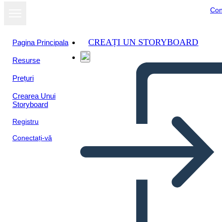
Con
CREAȚI UN STORYBOARD
Pagina Principala
Resurse
Prețuri
Crearea Unui
Storyboard
Registru
Conectați-vă