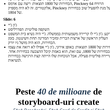
הבחירות של 1800 תוצאות: ריצה עם אדמס, Pinckney הרוויח 64
אלקטורים. זה לא היה מספיק, Pinckney ילך על מנת להפעיל שוב בבחירות
של 1804.
Slide: 6
ג'ון ג'יי
השקפה פוליטית: הפדרליסט
קע: ג'ון ג'יי לו קריירה משמעותית בממשלה. ג'יי היה נשיא בית המשפט
העליון הראשון של ארצות הברית ומזכיר המדינה תחת וושינגטון. בזמן
הבחירות, הוא היה מושל ניו יורק.
הבחירות של 1800 תוצאות: באופן אירוני, ג'ון ג'יי אפילו לא רואה את עצמו
מועמד בבחירות של 1800, עם זאת, הוא באמת קיבל ההצבעה בבחירות אחד.
 קריירה פוליטית פעילה, אבל הנוכחות שלו הייתה קצת הרגישה בבחירות
לנשיאות.
Peste
40 de milioane
de
storyboard-uri create