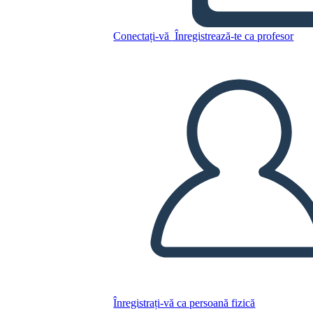
הבחירות של 1800 - המועמדים
Conectați-vă
Înregistrează-te ca profesor
Copiați acest Storyboard
CREAȚI UN STORYBOARD
REDAȚI PREZENTAREA DE DIAPOZITIVE
CITESTE-MI
Înregistrați-vă ca persoană fizică