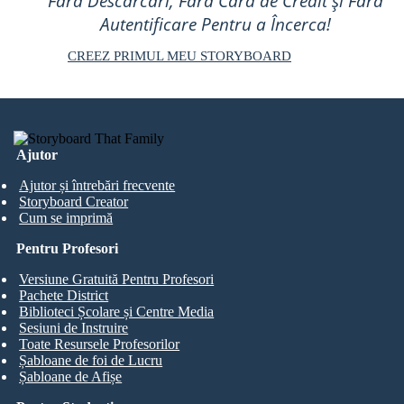
Fără Descărcări, Fără Card de Credit și Fără
Autentificare Pentru a Încerca!
CREEZ PRIMUL MEU STORYBOARD
Ajutor
Ajutor și întrebări frecvente
Storyboard Creator
Cum se imprimă
Pentru Profesori
Versiune Gratuită Pentru Profesori
Pachete District
Biblioteci Școlare și Centre Media
Sesiuni de Instruire
Toate Resursele Profesorilor
Șabloane de foi de Lucru
Șabloane de Afișe