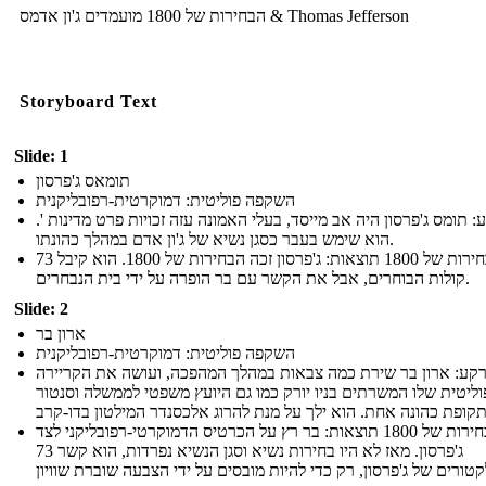
הבחירות של 1800 מועמדים ג'ון אדמס & Thomas Jefferson
Storyboard Text
Slide: 1
תומאס ג'פרסון
השקפה פוליטית: דמוקרטית-רפובליקנית
: תומס ג'פרסון היה אב מייסד, בעלי האמונה עזה זכויות פרט מדינות '.
הוא שימש בעבר כסגן נשיא של ג'ון אדם במהלך כהונתו.
הבחירות של 1800 תוצאות: ג'פרסון זכה הבחירות של 1800. הוא קיבל 73
קולות הבוחרים, אבל את הקשר עם בר הופרה על ידי בית הנבחרים.
Slide: 2
ארון בר
השקפה פוליטית: דמוקרטית-רפובליקנית
קע: ארון בר שירת כמה צבאות במהלך המהפכה, ועושה את הקריירה
ליטית שלו המשרתים בניו יורק כמו גם היועץ משפטי לממשלה וסנטור
הבחירות של 1800 תוצאות: בר רץ על הכרטיס הדמוקרטי-רפובליקני לצד
ג'פרסון. מאז לא היו בחירות נשיא וסגן הנשיא נפרדות, הוא קשר 73