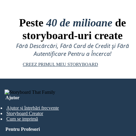
Peste
40 de milioane
de
storyboard-uri create
Fără Descărcări, Fără Card de Credit și Fără
Autentificare Pentru a Încerca!
CREEZ PRIMUL MEU STORYBOARD
Ajutor
Ajutor și întrebări frecvente
Storyboard Creator
Cum se imprimă
Pentru Profesori