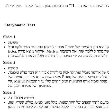
חרב סיכום סטון - המלך לאחר ועתיד ידי לבן TH - פי הארגוני
Storyboard Text
Slide: 1
חשיפה
ארתור (יבלת) הוא נער צעיר נלקח וגדל Ector. קיי הוא הבן האמיתי של
Ector. ארתור מוצא מורה, Merlyn, אשר מתחיל ללמד אותו את חשיבות
Slide: 2
סְתִירָה
בי של ארתור מוביל אותו להאמין כי להיות אביר הוא דבר נפלא ומכובד
אלא משום שהוא אינו בן האמיתי של Ector, נועד הוא להיות נושא הכלים של
קיי. Merlyn מנסה לגמול אותו הרעיונות המסורתיים שלו על התוצאות
החיוביות של אבירות ומלחמה.
Slide: 3
ACTION בירידה
מושם לתוך הגופים של חיות שונות, כולל מוט, לעיט, נמלה, ינשוף, אווז
רית. כתוצאה גירית, הוא צריך לקבל החלטה אם לאכול קיפוד מתוך כעס