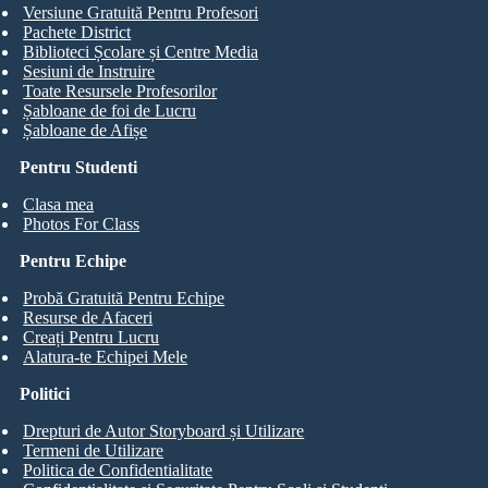
Versiune Gratuită Pentru Profesori
Pachete District
Biblioteci Școlare și Centre Media
Sesiuni de Instruire
Toate Resursele Profesorilor
Șabloane de foi de Lucru
Șabloane de Afișe
Pentru Studenti
Clasa mea
Photos For Class
Pentru Echipe
Probă Gratuită Pentru Echipe
Resurse de Afaceri
Creați Pentru Lucru
Alatura-te Echipei Mele
Politici
Drepturi de Autor Storyboard și Utilizare
Termeni de Utilizare
Politica de Confidentialitate