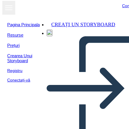
Con
CREAȚI UN STORYBOARD
Pagina Principala
Resurse
Prețuri
Crearea Unui
Storyboard
Registru
Conectați-vă
TOAFK - "החרב באבן" תרשים