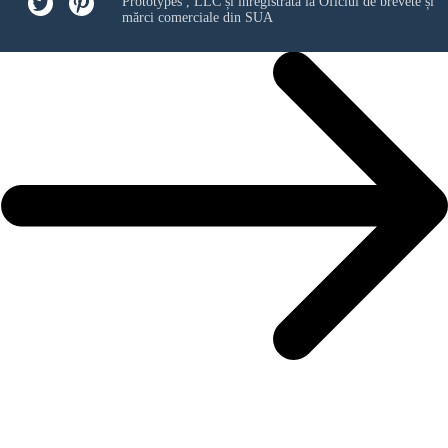
Prototypes , LLC
și înregistrată la Oficiul de brevete și
mărci comerciale din SUA