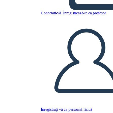
מגרש
Conectați-vă
Înregistrează-te ca profesor
Copiați acest Storyboard
CREAȚI UN STORYBOARD
REDAȚI PREZENTAREA DE DIAPOZITIVE
CITESTE-MI
Înregistrați-vă ca persoană fizică