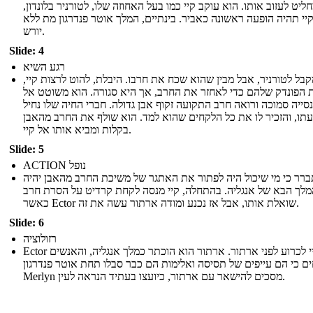
חליט לעזוב אותו. הוא עוקב קיי כמו בעל האחוזה שלו, לטורניר בלונדון
יי תהיה הופעה ראשונה כאביר. בינתיים, המלך אוטר פנדרגון מת ללא
יורש.
Slide: 4
רגע השיא
מקבל לטורניר, אבל מבין שהוא שכח את חרבו. היבלת, להוט לרצות קיי
ת הפונדק שלהם כדי לאחזר את החרב, אך היא סגורה. הוא משוטט אל
סייה סמוכה ורואה חרב התקועה זקוף אבן גדולה. חברי החיה שלו נחיל
תו, והזכיר לו את כל הלקחים שהוא למד. הוא שולף את החרב מהאבן
בקלות ומביא אותו אל קיי.
Slide: 5
ACTION נופל
רר כי מי שיכול היה לפתור את האתגר של משיכת החרב מהאבן יהיה
מלך הבא של אנגליה. בהתחלה, קיי מנסה לקחת קרדיט על הסרת חרב
כאשר Ector שואלת אותו, אבל אז נכנע ומודה ארתור עשה את זה.
Slide: 6
רזולוציה
Ector וקיי לכרוע לפני ארתור. ארתור הוא הוכתר כמלך אנגליה, והאנשים
ים כי הם עייפים של תסיסה ואלימות הם כבר סבלו תחת אוטר פנדרגון
Merlyn מסכים להישאר עם ארתור, כיועצו בעתיד הנראה לעין.