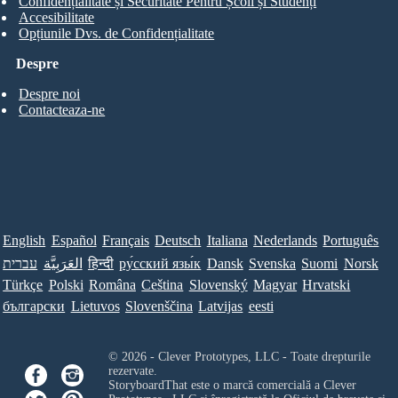
Confidențialitate și Securitate Pentru Școli și Studenți
Accesibilitate
Opțiunile Dvs. de Confidențialitate
Despre
Despre noi
Contacteaza-ne
English
Español
Français
Deutsch
Italiana
Nederlands
Português
עברית
العَرَبِيَّة
हिन्दी
ру́сский язы́к
Dansk
Svenska
Suomi
Norsk
Türkçe
Polski
Româna
Ceština
Slovenský
Magyar
Hrvatski
български
Lietuvos
Slovenščina
Latvijas
eesti
© 2026 - Clever Prototypes, LLC - Toate drepturile
rezervate.
StoryboardThat este o marcă comercială a
Clever