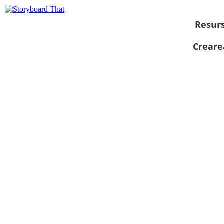
Resur
Creare