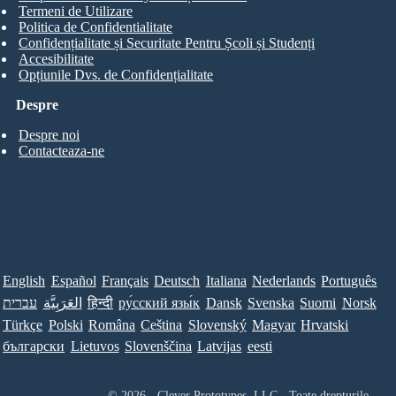
Termeni de Utilizare
Politica de Confidentialitate
Confidențialitate și Securitate Pentru Școli și Studenți
Accesibilitate
Opțiunile Dvs. de Confidențialitate
Despre
Despre noi
Contacteaza-ne
English
Español
Français
Deutsch
Italiana
Nederlands
Português
עברית
العَرَبِيَّة
हिन्दी
ру́сский язы́к
Dansk
Svenska
Suomi
Norsk
Türkçe
Polski
Româna
Ceština
Slovenský
Magyar
Hrvatski
български
Lietuvos
Slovenščina
Latvijas
eesti
© 2026 - Clever Prototypes, LLC - Toate drepturile