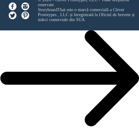
rezervate.
StoryboardThat este o marcă comercială a
Clever
Prototypes , LLC
și înregistrată la Oficiul de brevete și
mărci comerciale din SUA