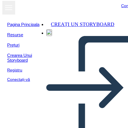
Con
CREAȚI UN STORYBOARD
Pagina Principala
Resurse
Vizualizați ca
Prețuri
prezentare de
diapozitive
Crearea Unui
Storyboard
Registru
Conectați-vă
ग्राफिक उपन्यास लेआउट लैंडस्केप 2