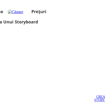
se
Prețuri
a Unui Storyboard
CREA
STOR