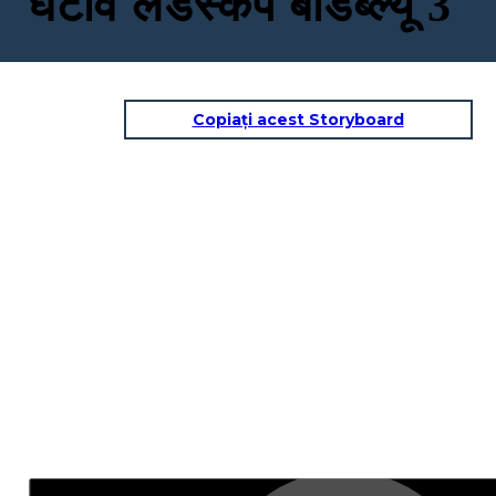
घटाव लैंडस्केप बीडब्ल्यू 3
Copiați acest Storyboard