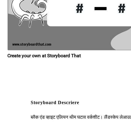
Storyboard Descriere
ब्लैक एंड व्हाइट एलियन थीम घटाव वर्कशीट। लैंडस्केप लेआ