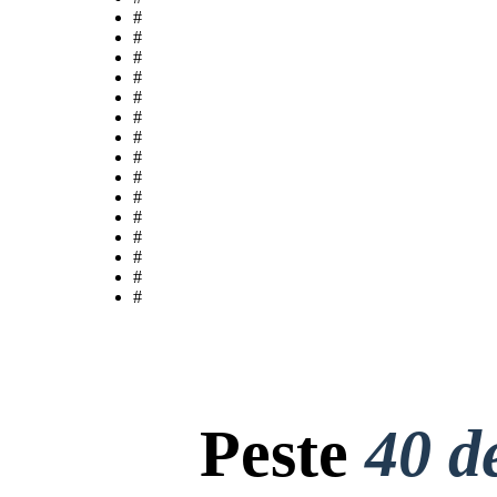
#
#
#
#
#
#
#
#
#
#
#
#
#
#
#
Peste
40 d