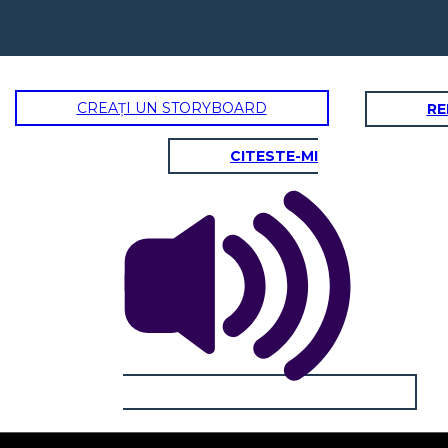
CREAȚI UN STORYBOARD
RE
CITESTE-MI