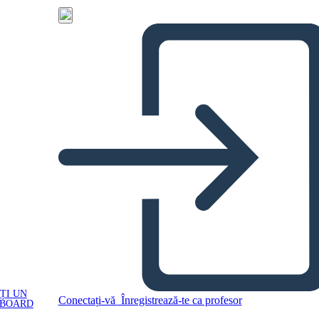
ȚI UN
Conectați-vă
Înregistrează-te ca profesor
YBOARD