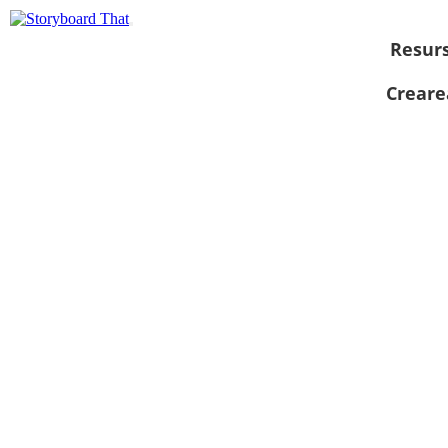
Resur
Creare
Vizualizați ca
prezentare de
diapozitive