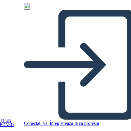
ȚI UN
Conectați-vă
Înregistrează-te ca profesor
YBOARD