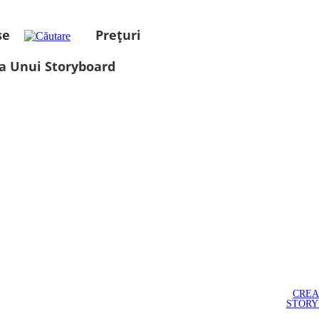
se
Prețuri
a Unui Storyboard
CREA
STOR