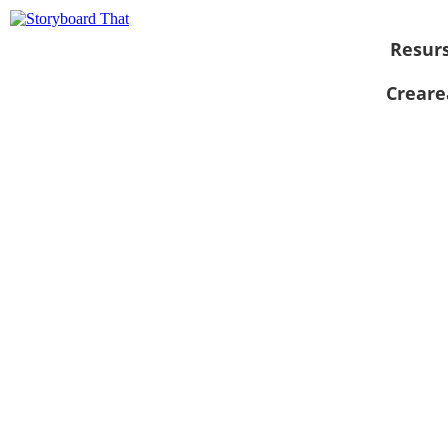
Resur
Creare
Vizualizați ca
prezentare de
diapozitive