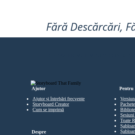
Fără Descărcări, Fă
CREEZ PRIMUL MEU STORYBOA
Ajutor
Pentru 
Ajutor și întrebări frecvente
Versiun
Storyboard Creator
Pachete
Cum se imprimă
Bibliot
Sesiuni 
Toate R
Șabloan
Șabloan
Despre