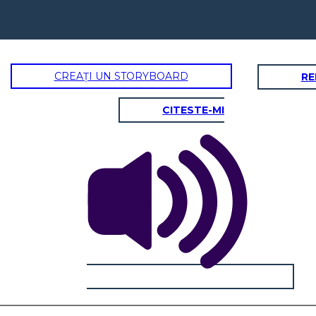
CREAȚI UN STORYBOARD
RE
CITESTE-MI