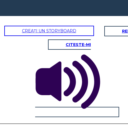
CREAȚI UN STORYBOARD
RE
CITESTE-MI