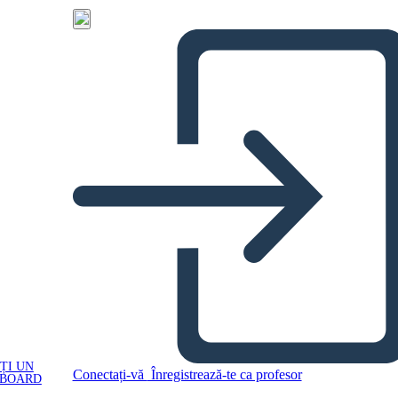
ȚI UN
Conectați-vă
Înregistrează-te ca profesor
YBOARD