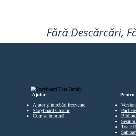
Fără Descărcări, Fă
CREEZ PRIMUL MEU STORYBOA
Ajutor
Pentru 
Ajutor și întrebări frecvente
Versiun
Storyboard Creator
Pachete
Cum se imprimă
Bibliot
Sesiuni 
Toate R
Șabloan