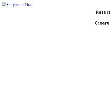
Resur
Creare
Vizualizați ca
prezentare de
diapozitive