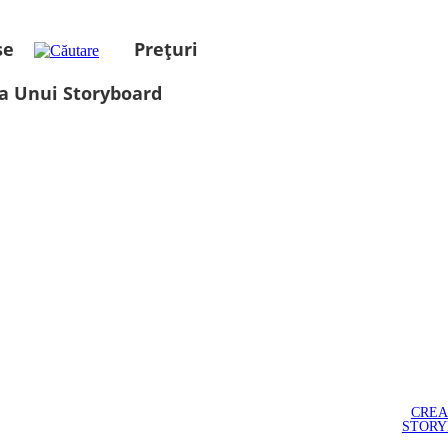
se
Prețuri
a Unui Storyboard
CREA
STOR