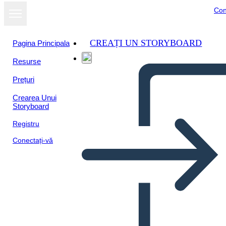
Con
CREAȚI UN STORYBOARD
Pagina Principala
Resurse
Prețuri
Crearea Unui
Storyboard
Registru
Conectați-vă
Razvoj Proizvoda 3