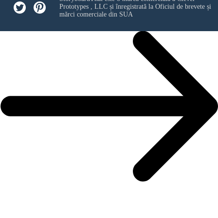
Prototypes , LLC
și înregistrată la Oficiul de brevete și
mărci comerciale din SUA