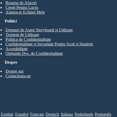
Resurse de Afaceri
Creați Pentru Lucru
Alatura-te Echipei Mele
Politici
Drepturi de Autor Storyboard și Utilizare
Termeni de Utilizare
Politica de Confidentialitate
Confidențialitate și Securitate Pentru Școli și Studenți
Accesibilitate
Opțiunile Dvs. de Confidențialitate
Despre
Despre noi
Contacteaza-ne
English
Español
Français
Deutsch
Italiana
Nederlands
Português