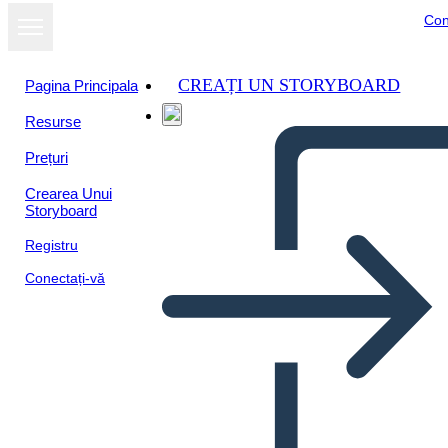
Con
CREAȚI UN STORYBOARD
Pagina Principala
Resurse
Prețuri
Crearea Unui
Storyboard
Registru
Conectați-vă
Technical-Example