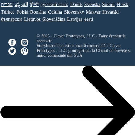
עברית
العَرَبِيَّة
हिन्दी
ру́сский язы́к
Dansk
Svenska
Suomi
Norsk
Türkçe
Polski
Româna
Ceština
Slovenský
Magyar
Hrvatski
български
Lietuvos
Slovenščina
Latvijas
eesti
© 2026 - Clever Prototypes, LLC - Toate drepturile
rezervate.
StoryboardThat este o marcă comercială a
Clever
Prototypes , LLC
și înregistrată la Oficiul de brevete și
mărci comerciale din SUA