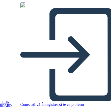
ȚI UN
Conectați-vă
Înregistrează-te ca profesor
YBOARD