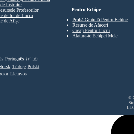
de Instruire
Pentru Echipe
esursele Profesorilor
e de foi de Lucru
Probă Gratuită Pentru Echipe
e de Afișe
Resurse de Afaceri
Creați Pentru Lucru
Alatura-te Echipei Mele
ds
Português
עברית
Norsk
Türkçe
Polski
рски
Lietuvos
© 2
St
LL