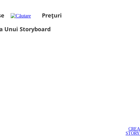
se
Prețuri
a Unui Storyboard
CREA
STOR