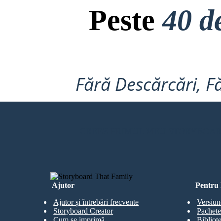
Peste
40 d
Fără Descărcări, Fă
CREEZ PRIMUL MEU STORYBOA
Ajutor
Pentru 
Ajutor și întrebări frecvente
Versiun
Storyboard Creator
Pachete
Cum se imprimă
Bibliot