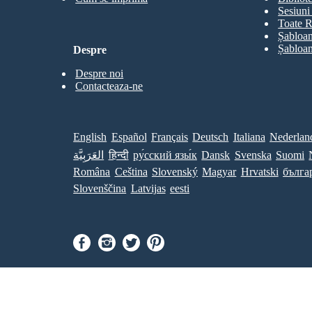
Sesiuni 
Toate R
Șabloan
Șabloan
Despre
Despre noi
Contacteaza-ne
English
Español
Français
Deutsch
Italiana
Nederlan
العَرَبِيَّة
हिन्दी
ру́сский язы́к
Dansk
Svenska
Suomi
Româna
Ceština
Slovenský
Magyar
Hrvatski
бълга
Slovenščina
Latvijas
eesti