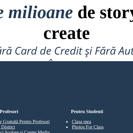
e milioane
de stor
create
ră Card de Credit și Fără Au
Încerca!
RD
Profesori
Pentru Studenti
e Gratuită Pentru Profesori
Clasa mea
 District
Photos For Class
eci Școlare și Centre Media