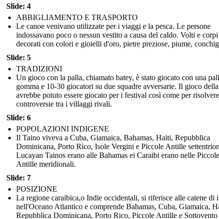
Slide: 4
ABBIGLIAMENTO E TRASPORTO
Le canoe venivano utilizzate per i viaggi e la pesca. Le persone
indossavano poco o nessun vestito a causa del caldo. Volti e corpi
decorati con colori e gioielli d'oro, pietre preziose, piume, conchig
Slide: 5
TRADIZIONI
Un gioco con la palla, chiamato batey, è stato giocato con una pall
gomma e 10-30 giocatori su due squadre avversarie. Il gioco della
avrebbe potuto essere giocato per i festival così come per risolvere
controversie tra i villaggi rivali.
Slide: 6
POPOLAZIONI INDIGENE
Il Taino viveva a Cuba, Giamaica, Bahamas, Haiti, Repubblica
Dominicana, Porto Rico, Isole Vergini e Piccole Antille settentriona
Lucayan Tainos erano alle Bahamas ei Caraibi erano nelle Piccol
Antille meridionali.
Slide: 7
POSIZIONE
La regione caraibica,o Indie occidentali, si riferisce alle catene di 
nell'Oceano Atlantico e comprende Bahamas, Cuba, Giamaica, Ha
Repubblica Dominicana, Porto Rico, Piccole Antille e Sottovento