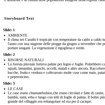
Storyboard Text
Slide: 1
AMBIENTE
Il clima nei Caraibi è tropicale con temperature da caldo a caldo tu
l'anno con una stagione delle piogge da giugno a novembre che p
portare uragani. La vegetazione è rigogliosa e verde.
Slide: 2
RISORSE NATURALI
La foresta pluviale forniva palme per legno e foglie. Potrebbero c
squali, lamantini, granchi, uccelli, maiali e altro ancora. Raccolser
bacche, frutta e verdura e coltivarono molte cose come mais, patat
e peperoncino.
Slide: 3
LE CASE
Le case erano chiamatebohios,che erano circolari e fatte di canne,
bambù, rami, erba e fango con tetti di foglie di palma. Il bohio più
grande del villaggio era rettangolare ed era per il cacique.