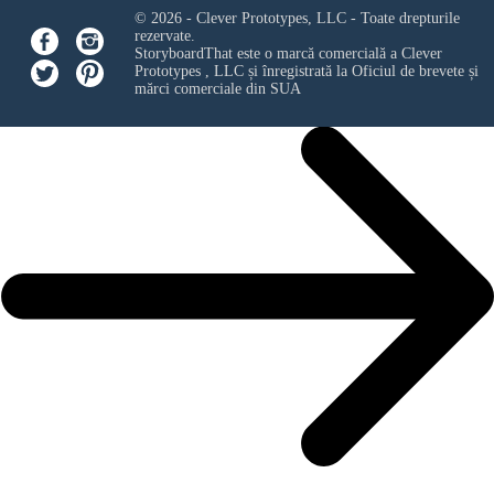
© 2026 - Clever Prototypes, LLC - Toate drepturile
rezervate.
StoryboardThat este o marcă comercială a
Clever
Prototypes , LLC
și înregistrată la Oficiul de brevete și
mărci comerciale din SUA