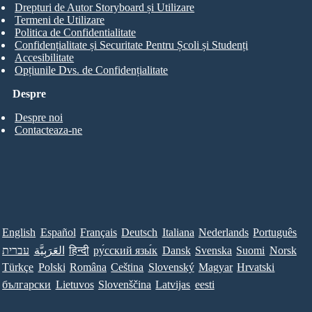
Drepturi de Autor Storyboard și Utilizare
Termeni de Utilizare
Politica de Confidentialitate
Confidențialitate și Securitate Pentru Școli și Studenți
Accesibilitate
Opțiunile Dvs. de Confidențialitate
Despre
Despre noi
Contacteaza-ne
English
Español
Français
Deutsch
Italiana
Nederlands
Português
עברית
العَرَبِيَّة
हिन्दी
ру́сский язы́к
Dansk
Svenska
Suomi
Norsk
Türkçe
Polski
Româna
Ceština
Slovenský
Magyar
Hrvatski
български
Lietuvos
Slovenščina
Latvijas
eesti