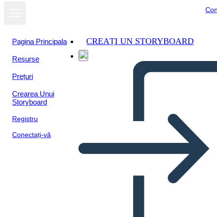
Con
CREAȚI UN STORYBOARD
Pagina Principala
Resurse
Prețuri
Crearea Unui
Storyboard
Registru
Conectați-vă
Ambiente e Cultura Caraibici