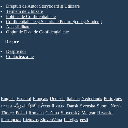
Drepturi de Autor Storyboard și Utilizare
Termeni de Utilizare
Politica de Confidentialitate
Confidențialitate și Securitate Pentru Școli și Studenți
Accesibilitate
Opțiunile Dvs. de Confidențialitate
Despre
Despre noi
Contacteaza-ne
English
Español
Français
Deutsch
Italiana
Nederlands
Português
עברית
العَرَبِيَّة
हिन्दी
ру́сский язы́к
Dansk
Svenska
Suomi
Norsk
Türkçe
Polski
Româna
Ceština
Slovenský
Magyar
Hrvatski
български
Lietuvos
Slovenščina
Latvijas
eesti