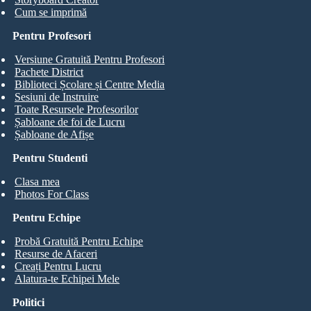
Cum se imprimă
Pentru Profesori
Versiune Gratuită Pentru Profesori
Pachete District
Biblioteci Școlare și Centre Media
Sesiuni de Instruire
Toate Resursele Profesorilor
Șabloane de foi de Lucru
Șabloane de Afișe
Pentru Studenti
Clasa mea
Photos For Class
Pentru Echipe
Probă Gratuită Pentru Echipe
Resurse de Afaceri
Creați Pentru Lucru
Alatura-te Echipei Mele
Politici