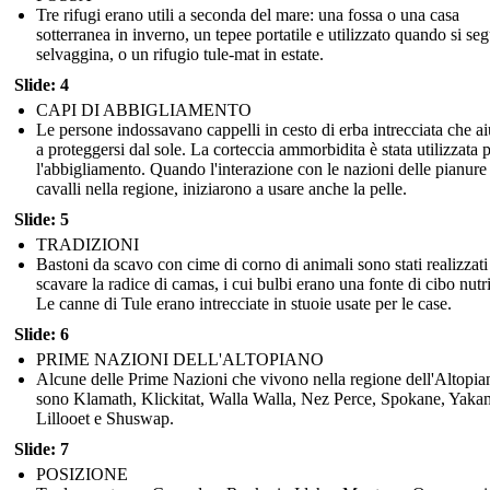
Tre rifugi erano utili a seconda del mare: una fossa o una casa
sotterranea in inverno, un tepee portatile e utilizzato quando si seg
selvaggina, o un rifugio tule-mat in estate.
Slide: 4
CAPI DI ABBIGLIAMENTO
Le persone indossavano cappelli in cesto di erba intrecciata che a
a proteggersi dal sole. La corteccia ammorbidita è stata utilizzata 
l'abbigliamento. Quando l'interazione con le nazioni delle pianure
cavalli nella regione, iniziarono a usare anche la pelle.
Slide: 5
TRADIZIONI
Bastoni da scavo con cime di corno di animali sono stati realizzati
scavare la radice di camas, i cui bulbi erano una fonte di cibo nutr
Le canne di Tule erano intrecciate in stuoie usate per le case.
Slide: 6
PRIME NAZIONI DELL'ALTOPIANO
Alcune delle Prime Nazioni che vivono nella regione dell'Altopia
sono Klamath, Klickitat, Walla Walla, Nez Perce, Spokane, Yaka
Lillooet e Shuswap.
Slide: 7
POSIZIONE