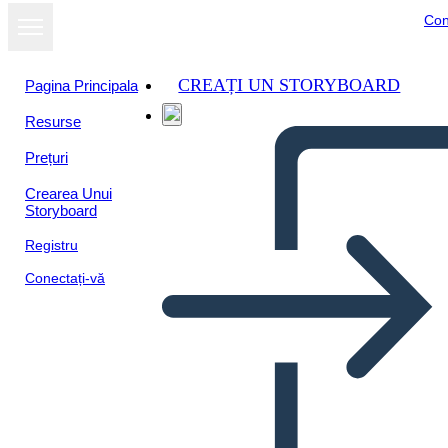
Con
CREAȚI UN STORYBOARD
Pagina Principala
Resurse
Prețuri
Crearea Unui
Storyboard
Registru
Conectați-vă
Ambiente e Cultura