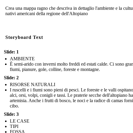
Crea una mappa ragno che descriva in dettaglio l'ambiente e la cultu
nativi americani della regione dell'Altopiano
Storyboard Text
Slide: 1
AMBIENTE
È semi-arido con inverni molto freddi ed estati calde. Ci sono gra
fiumi, pianure, gole, colline, foreste e montagne.
Slide: 2
RISORSE NATURALI
I ruscelli e i fiumi sono pieni di pesci. Le foreste e le valli ospitano
alci, orsi, volpi, conigli e tassi. Le praterie secche dell'altopiano 
artemisia. Anche i frutti di bosco, le noci e la radice di camas for
cibo.
Slide: 3
LE CASE
TIPI
FOSSA