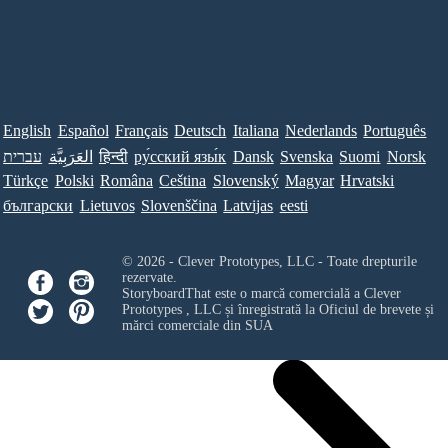
English
Español
Français
Deutsch
Italiana
Nederlands
Português
עברית
العَرَبِيَّة
हिन्दी
ру́сский язы́к
Dansk
Svenska
Suomi
Norsk
Türkçe
Polski
Româna
Ceština
Slovenský
Magyar
Hrvatski
български
Lietuvos
Slovenščina
Latvijas
eesti
© 2026 - Clever Prototypes, LLC - Toate drepturile
rezervate.
StoryboardThat este o marcă comercială a
Clever
Prototypes , LLC
și înregistrată la Oficiul de brevete și
mărci comerciale din SUA