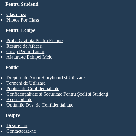
Pentru Studenti
Clasa mea
Photos For Class
Pentru Echipe
Probă Gratuită Pentru Echipe
Resurse de Afaceri
Creați Pentru Lucru
Alatura-te Echipei Mele
Politici
Drepturi de Autor Storyboard și Utilizare
Termeni de Utilizare
Politica de Confidentialitate
Confidențialitate și Securitate Pentru Școli și Studenți
Accesibilitate
Opțiunile Dvs. de Confidențialitate
Despre
Despre noi
Contacteaza-ne