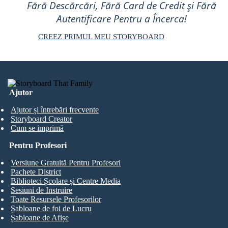
Fără Descărcări, Fără Card de Credit și Fără
Autentificare Pentru a Încerca!
CREEZ PRIMUL MEU STORYBOARD
Ajutor
Ajutor și întrebări frecvente
Storyboard Creator
Cum se imprimă
Pentru Profesori
Versiune Gratuită Pentru Profesori
Pachete District
Biblioteci Școlare și Centre Media
Sesiuni de Instruire
Toate Resursele Profesorilor
Șabloane de foi de Lucru
Șabloane de Afișe