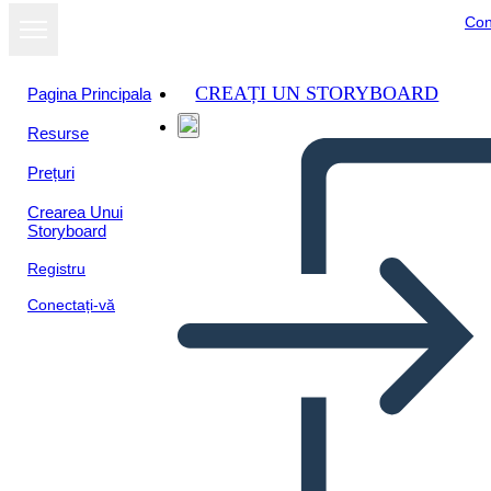
Con
CREAȚI UN STORYBOARD
Pagina Principala
Resurse
Prețuri
Crearea Unui
Storyboard
Registru
Conectați-vă