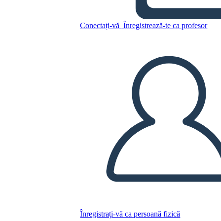
Antica Cina Accesa
Connessione
Conectați-vă
Înregistrează-te ca profesor
Copiați acest Storyboard
CREAȚI UN STORYBOARD
REDAȚI PREZENTAREA DE DIAPOZITIVE
CITESTE-MI
Înregistrați-vă ca persoană fizică