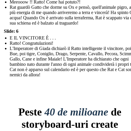
Meeooow !! Ratto! Come hai potuto?!
Rat guardò Gatto che dorme su Ox e pensò, quell'animale pigro, 
più energia di me quando arriveremo a terra e vincerà! Ha spinto 
acqua! Quando Ox è arrivato sulla terraferma, Rat è scappato via 
sua schiena ed è balzato al traguardo!
Slide: 6
E IL VINCITORE È . . .
Ratto! Congratulazioni!
L'Imperatore di Giada dichiarò il Ratto intelligente il vincitore, po
Bue, poi tigre, Coniglio, Drago, Serpente, Cavallo, Pecora, Scim
Gallo, Cane e infine Maiale! L'Imperatore ha dichiarato che ogni
bambino nato durante l'anno di ogni animale condividerà i propri t
Cat non è apparso sul calendario ed è per questo che Rat e Cat son
nemici da allora!
Peste
40 de milioane
de
storyboard-uri create