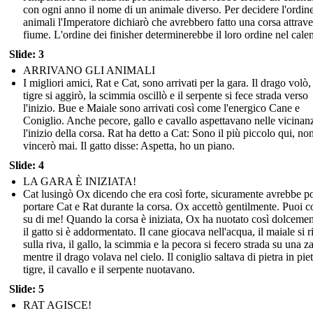
con ogni anno il nome di un animale diverso. Per decidere l'ordine
animali l'Imperatore dichiarò che avrebbero fatto una corsa attrave
fiume. L'ordine dei finisher determinerebbe il loro ordine nel cale
Slide: 3
ARRIVANO GLI ANIMALI
I migliori amici, Rat e Cat, sono arrivati per la gara. Il drago volò,
tigre si aggirò, la scimmia oscillò e il serpente si fece strada verso
l'inizio. Bue e Maiale sono arrivati così come l'energico Cane e
Coniglio. Anche pecore, gallo e cavallo aspettavano nelle vicinan
l'inizio della corsa. Rat ha detto a Cat: Sono il più piccolo qui, no
vincerò mai. Il gatto disse: Aspetta, ho un piano.
Slide: 4
LA GARA È INIZIATA!
Cat lusingò Ox dicendo che era così forte, sicuramente avrebbe p
portare Cat e Rat durante la corsa. Ox accettò gentilmente. Puoi c
su di me! Quando la corsa è iniziata, Ox ha nuotato così dolceme
il gatto si è addormentato. Il cane giocava nell'acqua, il maiale si r
sulla riva, il gallo, la scimmia e la pecora si fecero strada su una za
mentre il drago volava nel cielo. Il coniglio saltava di pietra in piet
tigre, il cavallo e il serpente nuotavano.
Slide: 5
RAT AGISCE!