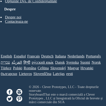
Opțiunile Dvs. de Confidențialitate
Despre
Despre noi
Contacteaza-ne
English
Español
Français
Deutsch
Italiana
Nederlands
Português
עברית
العَرَبِيَّة
हिन्दी
ру́сский язы́к
Dansk
Svenska
Suomi
Norsk
Türkçe
Polski
Româna
Ceština
Slovenský
Magyar
Hrvatski
български
Lietuvos
Slovenščina
Latvijas
eesti
© 2026 - Clever Prototypes, LLC - Toate drepturile
rezervate.
StoryboardThat este o marcă comercială a
Clever
Prototypes , LLC
și înregistrată la Oficiul de brevete și
mărci comerciale din SUA