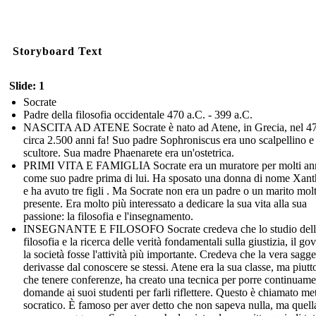
Storyboard Text
Slide: 1
Socrate
Padre della filosofia occidentale 470 a.C. - 399 a.C.
NASCITA AD ATENE Socrate è nato ad Atene, in Grecia, nel 47
circa 2.500 anni fa! Suo padre Sophroniscus era uno scalpellino e
scultore. Sua madre Phaenarete era un'ostetrica.
PRIMI VITA E FAMIGLIA Socrate era un muratore per molti ann
come suo padre prima di lui. Ha sposato una donna di nome Xant
e ha avuto tre figli . Ma Socrate non era un padre o un marito mol
presente. Era molto più interessato a dedicare la sua vita alla sua
passione: la filosofia e l'insegnamento.
INSEGNANTE E FILOSOFO Socrate credeva che lo studio dell
filosofia e la ricerca delle verità fondamentali sulla giustizia, il go
la società fosse l'attività più importante. Credeva che la vera sagg
derivasse dal conoscere se stessi. Atene era la sua classe, ma piutt
che tenere conferenze, ha creato una tecnica per porre continuame
domande ai suoi studenti per farli riflettere. Questo è chiamato m
socratico. È famoso per aver detto che non sapeva nulla, ma quella