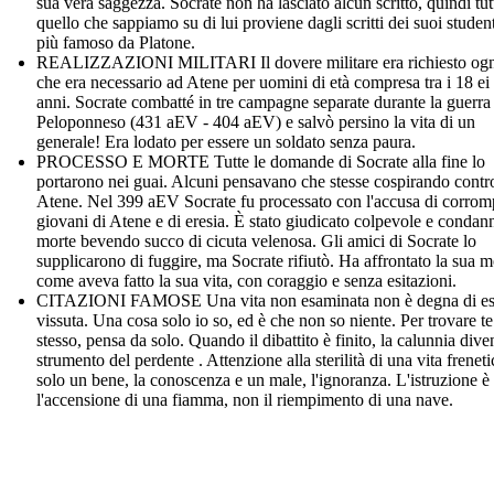
sua vera saggezza. Socrate non ha lasciato alcun scritto, quindi tut
quello che sappiamo su di lui proviene dagli scritti dei suoi studenti
più famoso da Platone.
REALIZZAZIONI MILITARI Il dovere militare era richiesto ogn
che era necessario ad Atene per uomini di età compresa tra i 18 ei
anni. Socrate combatté in tre campagne separate durante la guerra
Peloponneso (431 aEV - 404 aEV) e salvò persino la vita di un
generale! Era lodato per essere un soldato senza paura.
PROCESSO E MORTE Tutte le domande di Socrate alla fine lo
portarono nei guai. Alcuni pensavano che stesse cospirando contr
Atene. Nel 399 aEV Socrate fu processato con l'accusa di corrom
giovani di Atene e di eresia. È stato giudicato colpevole e condan
morte bevendo succo di cicuta velenosa. Gli amici di Socrate lo
supplicarono di fuggire, ma Socrate rifiutò. Ha affrontato la sua m
come aveva fatto la sua vita, con coraggio e senza esitazioni.
CITAZIONI FAMOSE Una vita non esaminata non è degna di es
vissuta. Una cosa solo io so, ed è che non so niente. Per trovare te
stesso, pensa da solo. Quando il dibattito è finito, la calunnia dive
strumento del perdente . Attenzione alla sterilità di una vita freneti
solo un bene, la conoscenza e un male, l'ignoranza. L'istruzione è
l'accensione di una fiamma, non il riempimento di una nave.