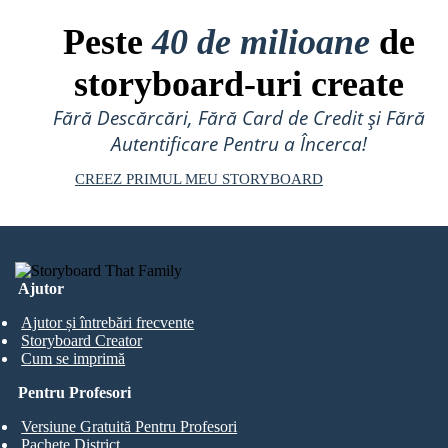
Peste
40 de milioane
de
storyboard-uri create
Fără Descărcări, Fără Card de Credit și Fără
Autentificare Pentru a Încerca!
CREEZ PRIMUL MEU STORYBOARD
Ajutor
Ajutor și întrebări frecvente
Storyboard Creator
Cum se imprimă
Pentru Profesori
Versiune Gratuită Pentru Profesori
Pachete District