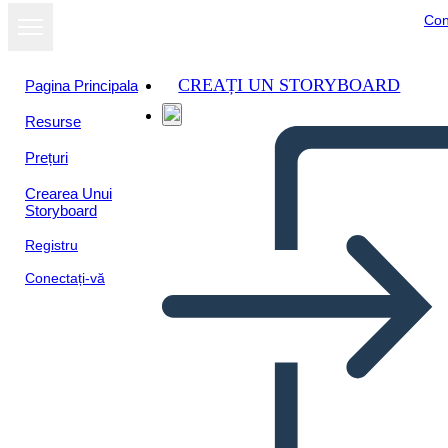
Con
CREAȚI UN STORYBOARD
Pagina Principala
Resurse
Prețuri
Crearea Unui
Storyboard
Registru
Conectați-vă
Antica Grecia Bio