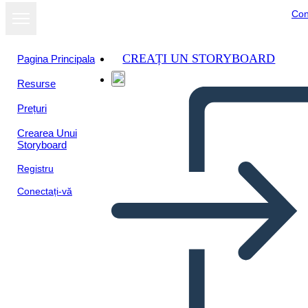
Con
CREAȚI UN STORYBOARD
Pagina Principala
Resurse
Prețuri
Crearea Unui
Storyboard
Registru
Conectați-vă
Antica India Bio