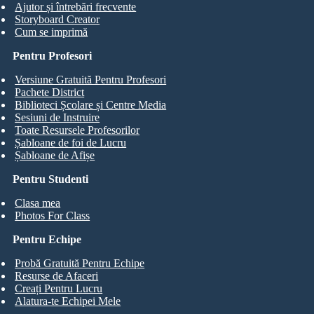
Ajutor și întrebări frecvente
Storyboard Creator
Cum se imprimă
Pentru Profesori
Versiune Gratuită Pentru Profesori
Pachete District
Biblioteci Școlare și Centre Media
Sesiuni de Instruire
Toate Resursele Profesorilor
Șabloane de foi de Lucru
Șabloane de Afișe
Pentru Studenti
Clasa mea
Photos For Class
Pentru Echipe
Probă Gratuită Pentru Echipe
Resurse de Afaceri
Creați Pentru Lucru
Alatura-te Echipei Mele