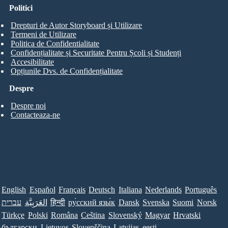
Politici
Drepturi de Autor Storyboard și Utilizare
Termeni de Utilizare
Politica de Confidentialitate
Confidențialitate și Securitate Pentru Școli și Studenți
Accesibilitate
Opțiunile Dvs. de Confidențialitate
Despre
Despre noi
Contacteaza-ne
English
Español
Français
Deutsch
Italiana
Nederlands
Português
עברית
العَرَبِيَّة
हिन्दी
ру́сский язы́к
Dansk
Svenska
Suomi
Norsk
Türkçe
Polski
Româna
Ceština
Slovenský
Magyar
Hrvatski
български
Lietuvos
Slovenščina
Latvijas
eesti