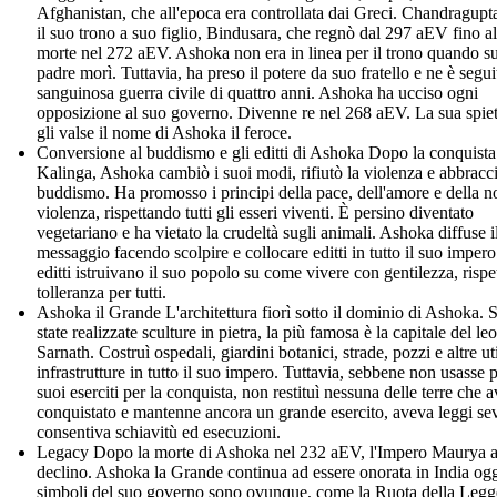
Afghanistan, che all'epoca era controllata dai Greci. Chandragupt
il suo trono a suo figlio, Bindusara, che regnò dal 297 aEV fino al
morte nel 272 aEV. Ashoka non era in linea per il trono quando s
padre morì. Tuttavia, ha preso il potere da suo fratello e ne è segu
sanguinosa guerra civile di quattro anni. Ashoka ha ucciso ogni
opposizione al suo governo. Divenne re nel 268 aEV. La sua spie
gli valse il nome di Ashoka il feroce.
Conversione al buddismo e gli editti di Ashoka Dopo la conquista
Kalinga, Ashoka cambiò i suoi modi, rifiutò la violenza e abbracci
buddismo. Ha promosso i principi della pace, dell'amore e della n
violenza, rispettando tutti gli esseri viventi. È persino diventato
vegetariano e ha vietato la crudeltà sugli animali. Ashoka diffuse i
messaggio facendo scolpire e collocare editti in tutto il suo impero
editti istruivano il suo popolo su come vivere con gentilezza, rispe
tolleranza per tutti.
Ashoka il Grande L'architettura fiorì sotto il dominio di Ashoka. 
state realizzate sculture in pietra, la più famosa è la capitale del le
Sarnath. Costruì ospedali, giardini botanici, strade, pozzi e altre uti
infrastrutture in tutto il suo impero. Tuttavia, sebbene non usasse p
suoi eserciti per la conquista, non restituì nessuna delle terre che 
conquistato e mantenne ancora un grande esercito, aveva leggi se
consentiva schiavitù ed esecuzioni.
Legacy Dopo la morte di Ashoka nel 232 aEV, l'Impero Maurya 
declino. Ashoka la Grande continua ad essere onorata in India ogg
simboli del suo governo sono ovunque, come la Ruota della Legg