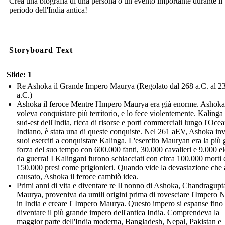
Crea una biografia di una persona o un evento importante durante il
periodo dell'India antica!
Storyboard Text
Slide: 1
Re Ashoka il Grande Impero Maurya (Regolato dal 268 a.C. al 2
a.C.)
Ashoka il feroce Mentre l'Impero Maurya era già enorme. Ashoka
voleva conquistare più territorio, e lo fece violentemente. Kalinga
sud-est dell'India, ricca di risorse e porti commerciali lungo l'Oce
Indiano, è stata una di queste conquiste. Nel 261 aEV, Ashoka inv
suoi eserciti a conquistare Kalinga. L'esercito Mauryan era la più
forza del suo tempo con 600.000 fanti, 30.000 cavalieri e 9.000 el
da guerra! I Kalingani furono schiacciati con circa 100.000 morti 
150.000 presi come prigionieri. Quando vide la devastazione che
causato, Ashoka il feroce cambiò idea.
Primi anni di vita e diventare re Il nonno di Ashoka, Chandragupt
Maurya, proveniva da umili origini prima di rovesciare l'Impero 
in India e creare l' Impero Maurya. Questo impero si espanse fino
diventare il più grande impero dell'antica India. Comprendeva la
maggior parte dell'India moderna, Bangladesh, Nepal, Pakistan e