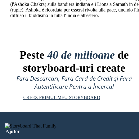
(l'Ashoka Chakra) sulla bandiera indiana e i Lions a Sarnath in d
(rupie). Ashoka è ricordata per essersi rivolta alla pace, unendo l'I
diffuso il buddismo in tutta l'India e all'estero.
Peste
40 de milioane
de
storyboard-uri create
Fără Descărcări, Fără Card de Credit și Fără
Autentificare Pentru a Încerca!
CREEZ PRIMUL MEU STORYBOARD
Ajutor