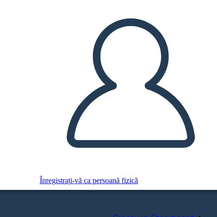
Înregistrați-vă ca persoană fizică