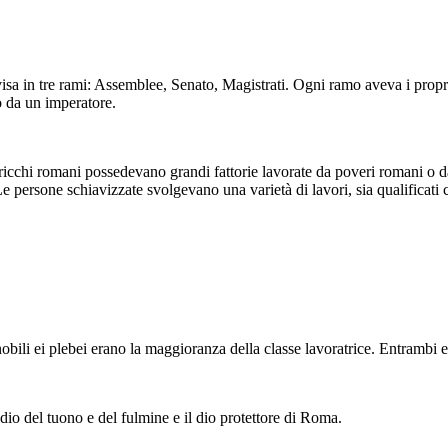
PLEBICI
PATRICIANI
sa in tre rami: Assemblee, Senato, Magistrati. Ogni ramo aveva i propri 
da un imperatore.
Il Senato
PERSONE
DONNE
INGLESI
BAMBINI
cchi romani possedevano grandi fattorie lavorate da poveri romani o da 
Roma era una società divisa. I patrizi erano i ricchi
e agraria. I ricchi
 Le persone schiavizzate svolgevano una varietà di lavori, sia qualificati
lavorate da poveri
nobili ei plebei erano la maggioranza della classe
vitù. C'erano anche
lavoratrice. Entrambi erano cittadini con una voce
ti, politici e soldati.
nel governo, a differenza delle persone e delle
varietà di lavori, sia
donne schiavizzate.
li.
OCIALI
 nobili ei plebei erano la maggioranza della classe lavoratrice. Entrambi 
PLEBICI
dio del tuono e del fulmine e il dio protettore di Roma.