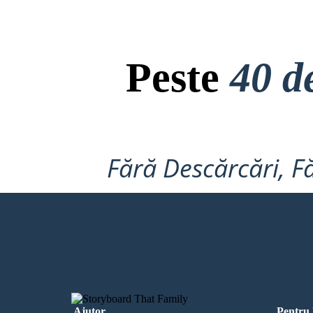
Il Senato
Assemblee
PERSONE
DONNE
INGLESI
Peste
40 d
Roma era una società divisa. I pat
L'economia di Roma era prevalentemente agraria. I ricchi
romani possedevano grandi fattorie lavorate da poveri
nobili ei plebei erano la maggio
S
romani o da persone ridotte in schiavitù. C'erano anche
lavoratrice. Entrambi erano citt
artigiani, artigiani, mercanti, commercianti, politici e soldati.
nel governo, a differenza delle
Le persone schiavizzate svolgevano una varietà di lavori, sia
donne schiavizzat
qualificati che manuali.
STRUTTURE SOCIALI
Fără Descărcări, Fă
PLEBICI
PATRICIANI
CREEZ PRIMUL MEU STORYBOA
PERSONE
DONNE
INGLESI
BAMBINI
Ajutor
Pentru 