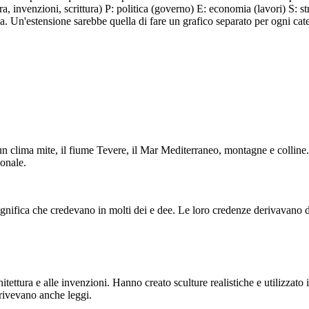
A
ECONOMIA
ST
ttura, invenzioni, scrittura) P: politica (governo) E: economia (lavori) S: 
 Un'estensione sarebbe quella di fare un grafico separato per ogni cat
Magistrati
PA
 un clima mite, il fiume Tevere, il Mar Mediterraneo, montagne e collin
Il Senato
Assemblee
PERSONE
ionale.
INGLESI
Roma era una
L'economia di Roma era prevalentemente agraria. I ricchi
pubblica divisa in tre
romani possedevano grandi fattorie lavorate da poveri
nobili ei p
. Ogni ramo aveva i
S
romani o da persone ridotte in schiavitù. C'erano anche
lavoratrice
ilanciarsi" a vicenda.
artigiani, artigiani, mercanti, commercianti, politici e soldati.
ro governato da un
nel gover
 significa che credevano in molti dei e dee. Le loro credenze derivavano 
Le persone schiavizzate svolgevano una varietà di lavori, sia
qualificati che manuali.
IA
STRUTTURE SOCIALI
hitettura e alle invenzioni. Hanno creato sculture realistiche e utilizzato
crivevano anche leggi.