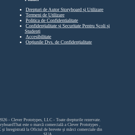
Drepturi de Autor Storyboard și Utilizare
Termeni de Utilizare
Politica de Confidentialitate
Confidențialitate și Securitate Pentru Școli și
Studenți
Accesibilitate
Opțiunile Dvs. de Confidențialitate
026 - Clever Prototypes, LLC - Toate drepturile rezervate.
oryboardThat este o marcă comercială a
Clever Prototypes ,
C
și înregistrată la Oficiul de brevete și mărci comerciale din
SUA