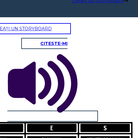
Creați un Storyboard
EAȚI UN STORYBOARD
P
E
CITESTE-MI
POLITICA
ECONOMIA
Magistrati
Il Senato
Assemblee
P
E
S
L'economia di Roma era prevalentemente agraria. I ricch