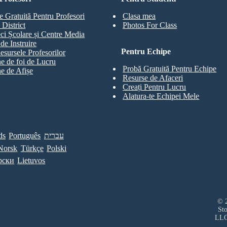
e Gratuită Pentru Profesori
Clasa mea
 District
Photos For Class
eci Școlare și Centre Media
de Instruire
Pentru Echipe
esursele Profesorilor
e de foi de Lucru
Probă Gratuită Pentru Echipe
e de Afișe
Resurse de Afaceri
Creați Pentru Lucru
Alatura-te Echipei Mele
ds
Português
עברית
Norsk
Türkçe
Polski
рски
Lietuvos
© 2
St
LL