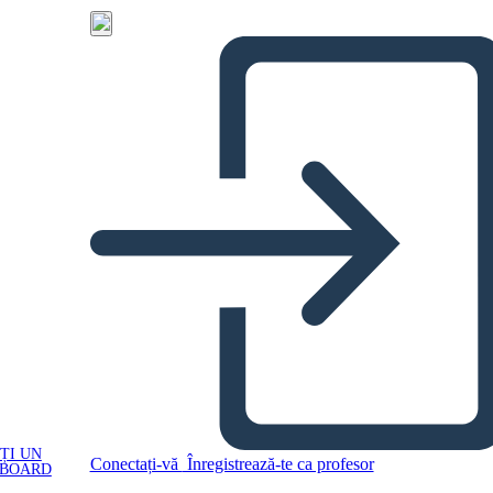
ȚI UN
Conectați-vă
Înregistrează-te ca profesor
YBOARD