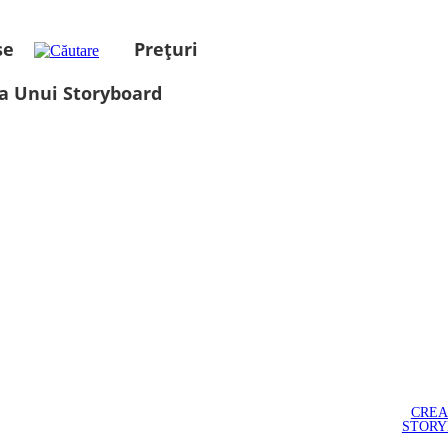
se
Prețuri
a Unui Storyboard
CREA
STOR