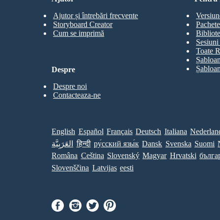
Roma era una società divisa. I patrizi erano i ricchi
nobili ei plebei erano la maggioranza della classe
lavoratrice. Entrambi erano cittadini con una voce
Ajutor și întrebări frecvente
Versiun
nel governo, a differenza delle persone e delle
Storyboard Creator
Pachete
donne schiavizzate.
Cum se imprimă
Bibliot
Sesiuni 
Toate R
Șabloan
Șabloan
Despre
Despre noi
Contacteaza-ne
English
Español
Français
Deutsch
Italiana
Nederlan
العَرَبِيَّة
हिन्दी
ру́сский язы́к
Dansk
Svenska
Suomi
Româna
Ceština
Slovenský
Magyar
Hrvatski
бълга
Slovenščina
Latvijas
eesti