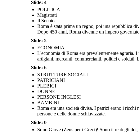
Slide: 4
POLITICA
Magistrati
Magistrati
Il Senato
Roma è stata prima un regno, poi una repubblica divi
Dopo 450 anni, Roma divenne un impero governato 
Slide: 5
Assemblee
ECONOMIA
L'economia di Roma era prevalentemente agraria. I ri
L'economia di Roma era prevalentement
Roma è stata prima un regno, poi una repubblica divisa in tre
artigiani, mercanti, commercianti, politici e soldati.
romani possedevano grandi fattorie 
rami: Assemblee, Senato, Magistrati. Ogni ramo aveva i
E
S
romani o da persone ridotte in schia
propri poteri e poteva "controllarsi e bilanciarsi" a vicenda.
artigiani, artigiani, mercanti, commercian
Dopo 450 anni, Roma divenne un impero governato da un
Slide: 6
Le persone schiavizzate svolgevano una 
imperatore.
qualificati che manua
STRUTTURE SOCIALI
PATRICIANI
ECONOMIA
STRUTTURE S
PLEBICI
DONNE
PERSONE INGLESI
BAMBINI
Roma era una società divisa. I patrizi erano i ricchi
persone e delle donne schiavizzate.
Magistrati
Slide: 0
PATRICIANI
Sono Giove (Zeus per i Greci)! Sono il re degli dei, 