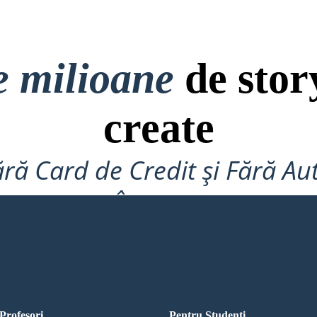
BAMBINI
e milioane
de stor
rizi erano i ricchi
ranza della classe
adini con una voce
 persone e delle
e.
create
ră Card de Credit și Fără Au
Încerca!
RD
Profesori
Pentru Studenti