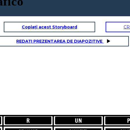
fico
Copiați acest Storyboard
CR
UN
REDAȚI PREZENTAREA DE DIAPOZITIVE
NE
RISULTATI
Giove (Zeus
eci)! Sono il
i dei, dio del
 del fulmine
 protettore di
Roma.
R
UN