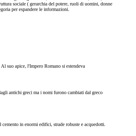
RUTTURE SOCIALI
struttura sociale ( gerarchia del potere, ruoli di uomini, donne
egoria per espandere le informazioni.
PLEBICI
TRICIANI
e. Al suo apice, l'Impero Romano si estendeva
DONNE
BAMBINI
 società divisa. I patrizi erano i ricchi
lebei erano la maggioranza della classe
. Entrambi erano cittadini con una voce
no, a differenza delle persone e delle
dagli antichi greci ma i nomi furono cambiati dal greco
donne schiavizzate.
 il cemento in enormi edifici, strade robuste e acquedotti.