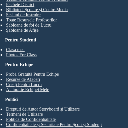
Pachete District
Biblioteci Școlare și Centre Media
Sesiuni de Instruire
Toate Resursele Profesorilor
Șabloane de foi de Lucru
Șabloane de Afișe
Pentru Studenti
Clasa mea
Photos For Class
Pentru Echipe
Probă Gratuită Pentru Echipe
Resurse de Afaceri
Creați Pentru Lucru
Alatura-te Echipei Mele
Politici
Drepturi de Autor Storyboard și Utilizare
Termeni de Utilizare
Politica de Confidentialitate
Confidențialitate și Securitate Pentru Școli și Studenți