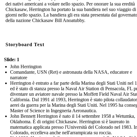
dei nativi americani a volare nello spazio. Per onorare la sua eredità
Chickasaw, Herrington ha portato la sua bandiera nel suo viaggio di 
giorni nello spazio. La bandiera gli era stata presentata dal governat
della nazione Chickasaw Bill Anoatubby.
Storyboard Text
Slide: 1
John Herrington
Comandante, USN (Ret) e astronauta della NASA, educatore e
narratore
Herrington è entrato a far parte della Marina degli Stati Uniti nel 
ed è stato di stanza presso la Naval Air Station di Pensacola, FL p
diventare un aviatore navale presso la Moffett Field Naval Air Sta
California. Dal 1991 al 1993, Herrington è stato pilota collaudator
aerei da guerra per la Marina degli Stati Uniti. Nel 1995 ha conseg
Master of Science in Ingegneria Aeronautica.
John Bennett Herrington è nato il 14 settembre 1958 a Wetumka,
Oklahoma. È di origini Chickasaw. Herrington si è laureato in
matematica applicata presso l'Università del Colorado nel 1983. I
Colorado, eccelleva anche nell'arrampicata su roccia.