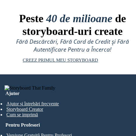
Peste
40 de milioane
de
storyboard-uri create
Fără Descărcări, Fără Card de Credit și Fără
Autentificare Pentru a Încerca!
CREEZ PRIMUL MEU STORYBOARD
Ajutor
Ajutor și întrebări frecvente
Storyboard Creator
Cum se imprimă
Pentru Profesori
Versiune Gratuită Pentru Profesori