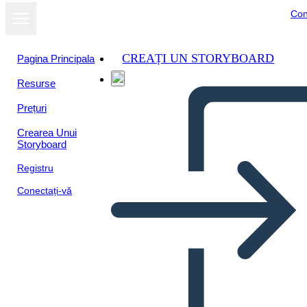
Con
CREAȚI UN STORYBOARD
Pagina Principala
Resurse
Prețuri
Crearea Unui
Storyboard
Registru
Conectați-vă
Biografia di John Herrington