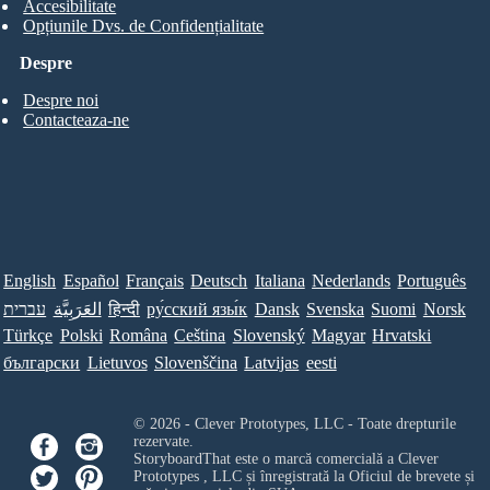
Accesibilitate
Opțiunile Dvs. de Confidențialitate
Despre
Despre noi
Contacteaza-ne
English
Español
Français
Deutsch
Italiana
Nederlands
Português
עברית
العَرَبِيَّة
हिन्दी
ру́сский язы́к
Dansk
Svenska
Suomi
Norsk
Türkçe
Polski
Româna
Ceština
Slovenský
Magyar
Hrvatski
български
Lietuvos
Slovenščina
Latvijas
eesti
© 2026 - Clever Prototypes, LLC - Toate drepturile
rezervate.
StoryboardThat este o marcă comercială a
Clever
Prototypes , LLC
și înregistrată la Oficiul de brevete și