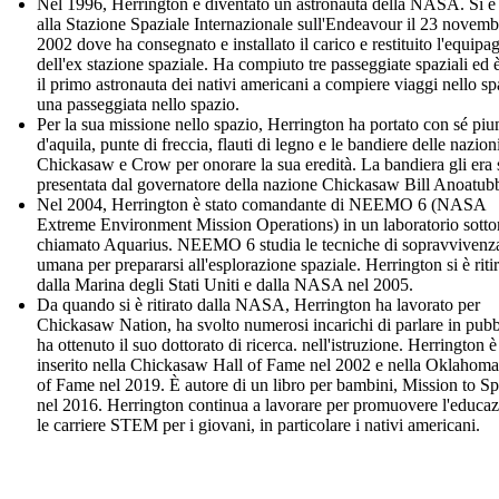
Nel 1996, Herrington è diventato un astronauta della NASA. Si è
alla Stazione Spaziale Internazionale sull'Endeavour il 23 novemb
2002 dove ha consegnato e installato il carico e restituito l'equipa
dell'ex stazione spaziale. Ha compiuto tre passeggiate spaziali ed è
il primo astronauta dei nativi americani a compiere viaggi nello sp
una passeggiata nello spazio.
Per la sua missione nello spazio, Herrington ha portato con sé pi
d'aquila, punte di freccia, flauti di legno e le bandiere delle nazion
Chickasaw e Crow per onorare la sua eredità. La bandiera gli era 
presentata dal governatore della nazione Chickasaw Bill Anoatub
Nel 2004, Herrington è stato comandante di NEEMO 6 (NASA
Extreme Environment Mission Operations) in un laboratorio sott
chiamato Aquarius. NEEMO 6 studia le tecniche di sopravvivenz
umana per prepararsi all'esplorazione spaziale. Herrington si è riti
dalla Marina degli Stati Uniti e dalla NASA nel 2005.
Da quando si è ritirato dalla NASA, Herrington ha lavorato per
Chickasaw Nation, ha svolto numerosi incarichi di parlare in pubb
ha ottenuto il suo dottorato di ricerca. nell'istruzione. Herrington è
inserito nella Chickasaw Hall of Fame nel 2002 e nella Oklahoma
of Fame nel 2019. È autore di un libro per bambini, Mission to Sp
nel 2016. Herrington continua a lavorare per promuovere l'educaz
le carriere STEM per i giovani, in particolare i nativi americani.