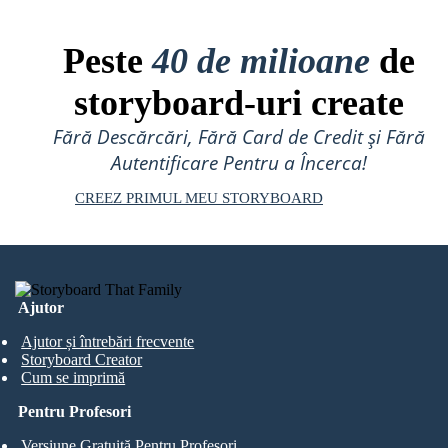
Peste
40 de milioane
de
storyboard-uri create
Fără Descărcări, Fără Card de Credit și Fără
Autentificare Pentru a Încerca!
CREEZ PRIMUL MEU STORYBOARD
Ajutor
Ajutor și întrebări frecvente
Storyboard Creator
Cum se imprimă
Pentru Profesori
Versiune Gratuită Pentru Profesori