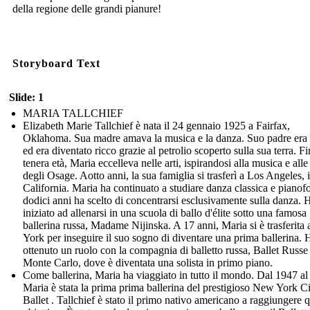
della regione delle grandi pianure!
Storyboard Text
Slide: 1
MARIA TALLCHIEF
Elizabeth Marie Tallchief è nata il 24 gennaio 1925 a Fairfax,
Oklahoma. Sua madre amava la musica e la danza. Suo padre era
ed era diventato ricco grazie al petrolio scoperto sulla sua terra. Fi
tenera età, Maria eccelleva nelle arti, ispirandosi alla musica e all
degli Osage. Aotto anni, la sua famiglia si trasferì a Los Angeles, 
California. Maria ha continuato a studiare danza classica e pianofo
dodici anni ha scelto di concentrarsi esclusivamente sulla danza. 
iniziato ad allenarsi in una scuola di ballo d'élite sotto una famosa
ballerina russa, Madame Nijinska. A 17 anni, Maria si è trasferit
York per inseguire il suo sogno di diventare una prima ballerina. 
ottenuto un ruolo con la compagnia di balletto russa, Ballet Russe
Monte Carlo, dove è diventata una solista in primo piano.
Come ballerina, Maria ha viaggiato in tutto il mondo. Dal 1947 al
Maria è stata la prima prima ballerina del prestigioso New York C
Ballet . Tallchief è stato il primo nativo americano a raggiungere 