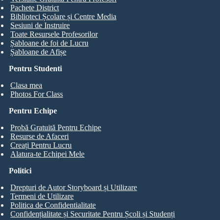
Pachete District
Biblioteci Școlare și Centre Media
Sesiuni de Instruire
Toate Resursele Profesorilor
Șabloane de foi de Lucru
Șabloane de Afișe
Pentru Studenti
Clasa mea
Photos For Class
Pentru Echipe
Probă Gratuită Pentru Echipe
Resurse de Afaceri
Creați Pentru Lucru
Alatura-te Echipei Mele
Politici
Drepturi de Autor Storyboard și Utilizare
Termeni de Utilizare
Politica de Confidentialitate
Confidențialitate și Securitate Pentru Școli și Studenți