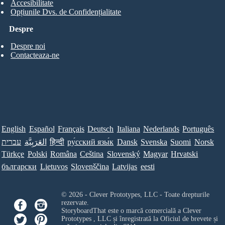
Accesibilitate
Opțiunile Dvs. de Confidențialitate
Despre
Despre noi
Contacteaza-ne
English
Español
Français
Deutsch
Italiana
Nederlands
Português
עברית
العَرَبِيَّة
हिन्दी
ру́сский язы́к
Dansk
Svenska
Suomi
Norsk
Türkçe
Polski
Româna
Ceština
Slovenský
Magyar
Hrvatski
български
Lietuvos
Slovenščina
Latvijas
eesti
© 2026 - Clever Prototypes, LLC - Toate drepturile
rezervate.
StoryboardThat este o marcă comercială a
Clever
Prototypes , LLC
și înregistrată la Oficiul de brevete și