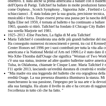
obiettivo. È stata anche la prima americana a ballare con il Ballett
dell'Opera di Parigi. Tallchief ha ballato in molte produzioni famo
come Orpheus , Scotch Symphony , Signorina Julie , Firebird e L
schiaccianoci . È stata lodata per la sua grazia, precisione tecnica,
musicalità e forza. Dopo essersi presa una pausa per la nascita del
figlia Elise nel 1959, è tornata al balletto e ha continuato a ballare 
1965, quando si ritirò. Tallchief ha fondato il Chicago City Ballet
sua sorella Marjorie nel 1981.
1925–2013 -Elise Paschen, La figlia di M aria Tallchief
Maria Tallchief è considerata una delle più grandi ballerine del m
Ha conseguito numerosi riconoscimenti e premi, tra cui il Kenned
Center Honors nel 1996 per i suoi contributi per tutta la vita alla c
americana e la National Medal of Arts nel 1999.Le è stato dato il
Wa-Xthe-Thomba dall'Osage che significa "Woman of Two Worl
c'è una sua statua, insieme ad altre quattro ballerine native americ
Tulsa, in Oklahoma, chiamate le Cinque Lune. Maria Tallchief è 
l'11 aprile 2013, lasciando un'eredità duratura di creatività e resili
“Mia madre era una leggenda del balletto che era orgogliosa della
eredità Osage. La sua presenza dinamica illuminava la stanza. Mi
mancheranno la sua passione, l'impegno per la sua arte e la devoz
alla sua famiglia. Ha alzato il livello in alto e ha cercato di raggiu
l'eccellenza in tutto ciò che ha fatto. "