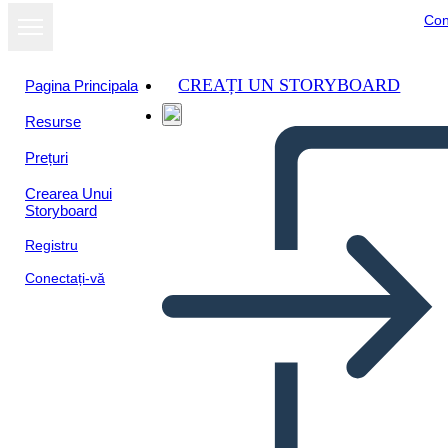
Con
CREAȚI UN STORYBOARD
Pagina Principala
Resurse
Prețuri
Crearea Unui
Storyboard
Registru
Conectați-vă
Biografia di Maria Tallchief