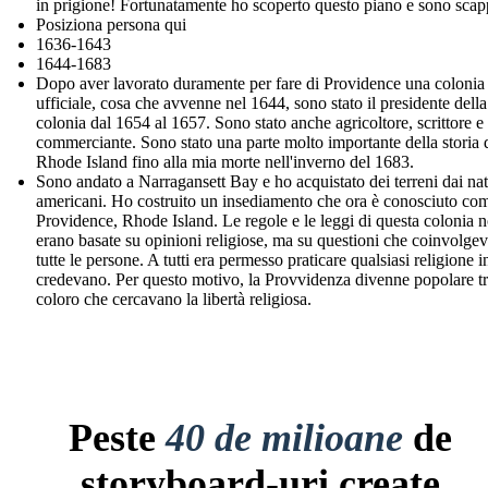
in prigione! Fortunatamente ho scoperto questo piano e sono scap
Posiziona persona qui
1636-1643
1644-1683
Dopo aver lavorato duramente per fare di Providence una colonia
ufficiale, cosa che avvenne nel 1644, sono stato il presidente della
colonia dal 1654 al 1657. Sono stato anche agricoltore, scrittore e
commerciante. Sono stato una parte molto importante della storia 
Rhode Island fino alla mia morte nell'inverno del 1683.
Sono andato a Narragansett Bay e ho acquistato dei terreni dai nat
americani. Ho costruito un insediamento che ora è conosciuto co
Providence, Rhode Island. Le regole e le leggi di questa colonia 
erano basate su opinioni religiose, ma su questioni che coinvolge
tutte le persone. A tutti era permesso praticare qualsiasi religione i
credevano. Per questo motivo, la Provvidenza divenne popolare t
coloro che cercavano la libertà religiosa.
Peste
40 de milioane
de
storyboard-uri create