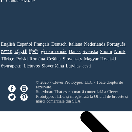
Contacteaza-ne
English
Español
Français
Deutsch
Italiana
Nederlands
Português
עברית
العَرَبِيَّة
हिन्दी
ру́сский язы́к
Dansk
Svenska
Suomi
Norsk
Türkçe
Polski
Româna
Ceština
Slovenský
Magyar
Hrvatski
български
Lietuvos
Slovenščina
Latvijas
eesti
© 2026 - Clever Prototypes, LLC - Toate drepturile
rezervate.
StoryboardThat este o marcă comercială a
Clever
Prototypes , LLC
și înregistrată la Oficiul de brevete și
mărci comerciale din SUA