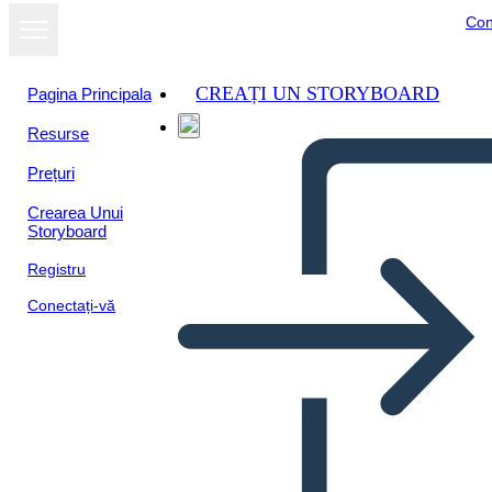
Con
CREAȚI UN STORYBOARD
Pagina Principala
Resurse
Prețuri
Crearea Unui
Storyboard
Registru
Conectați-vă
Biografia di Puritan Roger