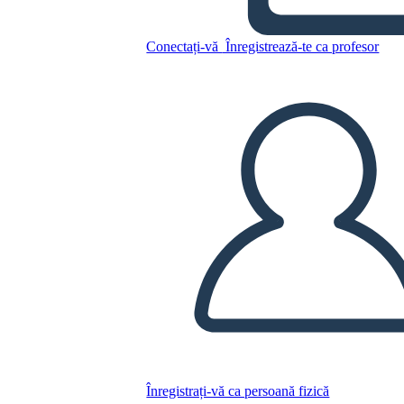
Williams
Conectați-vă
Înregistrează-te ca profesor
Copiați acest Storyboard
CREAȚI UN STORYBOARD
REDAȚI PREZENTAREA DE DIAPOZITIVE
CITESTE-MI
Înregistrați-vă ca persoană fizică