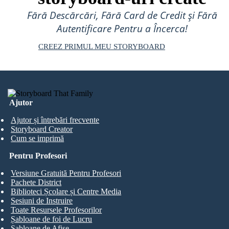
Fără Descărcări, Fără Card de Credit și Fără
Autentificare Pentru a Încerca!
CREEZ PRIMUL MEU STORYBOARD
Ajutor
Ajutor și întrebări frecvente
Storyboard Creator
Cum se imprimă
Pentru Profesori
Versiune Gratuită Pentru Profesori
Pachete District
Biblioteci Școlare și Centre Media
Sesiuni de Instruire
Toate Resursele Profesorilor
Șabloane de foi de Lucru
Șabloane de Afișe