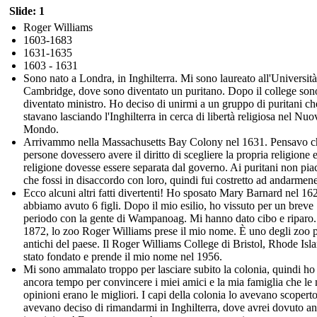
Slide: 1
Roger Williams
1603-1683
1631-1635
1603 - 1631
Sono nato a Londra, in Inghilterra. Mi sono laureato all'Università
Cambridge, dove sono diventato un puritano. Dopo il college son
diventato ministro. Ho deciso di unirmi a un gruppo di puritani ch
stavano lasciando l'Inghilterra in cerca di libertà religiosa nel Nuo
Mondo.
Arrivammo nella Massachusetts Bay Colony nel 1631. Pensavo c
persone dovessero avere il diritto di scegliere la propria religione 
religione dovesse essere separata dal governo. Ai puritani non pia
che fossi in disaccordo con loro, quindi fui costretto ad andarmene
Ecco alcuni altri fatti divertenti! Ho sposato Mary Barnard nel 16
abbiamo avuto 6 figli. Dopo il mio esilio, ho vissuto per un breve
periodo con la gente di Wampanoag. Mi hanno dato cibo e riparo.
1872, lo zoo Roger Williams prese il mio nome. È uno degli zoo 
antichi del paese. Il Roger Williams College di Bristol, Rhode Isla
stato fondato e prende il mio nome nel 1956.
Mi sono ammalato troppo per lasciare subito la colonia, quindi ho
ancora tempo per convincere i miei amici e la mia famiglia che le
opinioni erano le migliori. I capi della colonia lo avevano scoperto
avevano deciso di rimandarmi in Inghilterra, dove avrei dovuto a