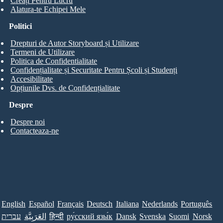
Creați Pentru Lucru
Alatura-te Echipei Mele
Politici
Drepturi de Autor Storyboard și Utilizare
Termeni de Utilizare
Politica de Confidentialitate
Confidențialitate și Securitate Pentru Școli și Studenți
Accesibilitate
Opțiunile Dvs. de Confidențialitate
Despre
Despre noi
Contacteaza-ne
English
Español
Français
Deutsch
Italiana
Nederlands
Português
עברית
العَرَبِيَّة
हिन्दी
ру́сский язы́к
Dansk
Svenska
Suomi
Norsk