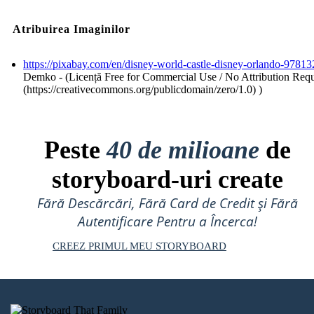
Atribuirea Imaginilor
https://pixabay.com/en/disney-world-castle-disney-orlando-97813
Demko - (Licență Free for Commercial Use / No Attribution Req
(https://creativecommons.org/publicdomain/zero/1.0) )
Peste
40 de milioane
de
storyboard-uri create
Fără Descărcări, Fără Card de Credit și Fără
Autentificare Pentru a Încerca!
CREEZ PRIMUL MEU STORYBOARD