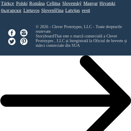
Türkçe
Polski
Româna
Ceština
Slovenský
Magyar
Hrvatski
български
Lietuvos
Slovenščina
Latvijas
eesti
© 2026 - Clever Prototypes, LLC - Toate drepturile
rezervate.
StoryboardThat este o marcă comercială a
Clever
Prototypes , LLC
și înregistrată la Oficiul de brevete și
mărci comerciale din SUA