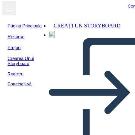
Con
CREAȚI UN STORYBOARD
Pagina Principala
Resurse
Prețuri
Crearea Unui
Storyboard
Registru
Conectați-vă
California: Profilo Statale