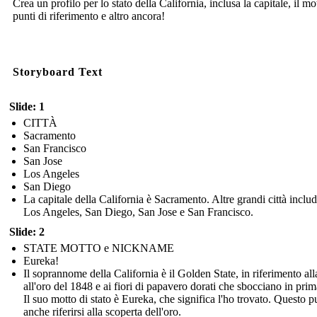
Crea un profilo per lo stato della California, inclusa la capitale, il mot
punti di riferimento e altro ancora!
Storyboard Text
Slide: 1
CITTÀ
Sacramento
San Francisco
San Jose
Los Angeles
San Diego
La capitale della California è Sacramento. Altre grandi città inclu
Los Angeles, San Diego, San Jose e San Francisco.
Slide: 2
STATE MOTTO e NICKNAME
Eureka!
Il soprannome della California è il Golden State, in riferimento all
all'oro del 1848 e ai fiori di papavero dorati che sbocciano in pri
Il suo motto di stato è Eureka, che significa l'ho trovato. Questo p
anche riferirsi alla scoperta dell'oro.