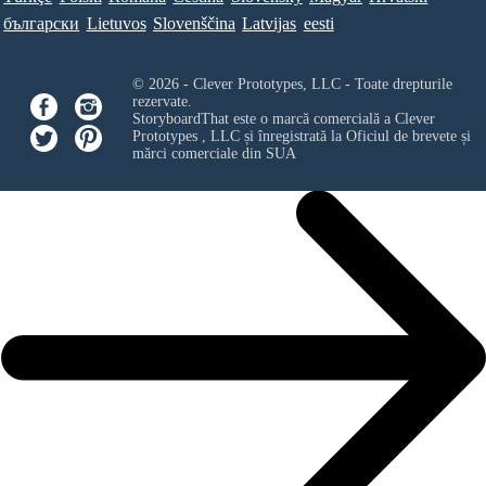
български
Lietuvos
Slovenščina
Latvijas
eesti
© 2026 - Clever Prototypes, LLC - Toate drepturile
rezervate.
StoryboardThat este o marcă comercială a
Clever
Prototypes , LLC
și înregistrată la Oficiul de brevete și
mărci comerciale din SUA