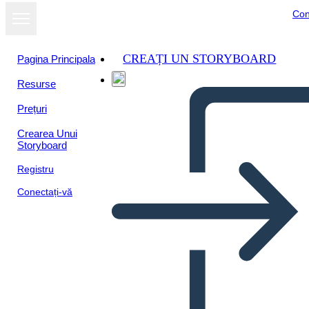
Con
CREAȚI UN STORYBOARD
Pagina Principala
Resurse
Prețuri
Crearea Unui
Storyboard
Registru
Conectați-vă
Catene Plot