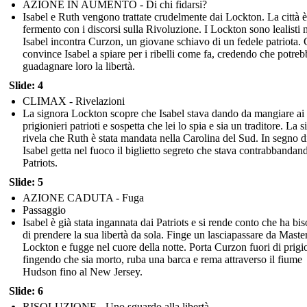
AZIONE IN AUMENTO - Di chi fidarsi?
Isabel e Ruth vengono trattate crudelmente dai Lockton. La città è
fermento con i discorsi sulla Rivoluzione. I Lockton sono lealisti
Isabel incontra Curzon, un giovane schiavo di un fedele patriota.
convince Isabel a spiare per i ribelli come fa, credendo che potreb
guadagnare loro la libertà.
Slide: 4
CLIMAX - Rivelazioni
La signora Lockton scopre che Isabel stava dando da mangiare ai
prigionieri patrioti e sospetta che lei lo spia e sia un traditore. La 
rivela che Ruth è stata mandata nella Carolina del Sud. In segno di
Isabel getta nel fuoco il biglietto segreto che stava contrabbandand
Patriots.
Slide: 5
AZIONE CADUTA - Fuga
Passaggio
Isabel è già stata ingannata dai Patriots e si rende conto che ha bi
di prendere la sua libertà da sola. Finge un lasciapassare da Maste
Lockton e fugge nel cuore della notte. Porta Curzon fuori di prigi
fingendo che sia morto, ruba una barca e rema attraverso il fiume
Hudson fino al New Jersey.
Slide: 6
RISOLUZIONE - Uno sguardo alla libertà