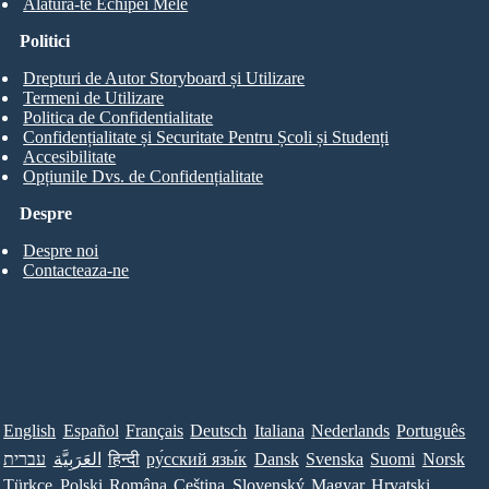
Alatura-te Echipei Mele
Politici
Drepturi de Autor Storyboard și Utilizare
Termeni de Utilizare
Politica de Confidentialitate
Confidențialitate și Securitate Pentru Școli și Studenți
Accesibilitate
Opțiunile Dvs. de Confidențialitate
Despre
Despre noi
Contacteaza-ne
English
Español
Français
Deutsch
Italiana
Nederlands
Português
עברית
العَرَبِيَّة
हिन्दी
ру́сский язы́к
Dansk
Svenska
Suomi
Norsk
Türkçe
Polski
Româna
Ceština
Slovenský
Magyar
Hrvatski