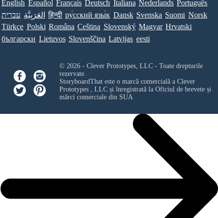
English
Español
Français
Deutsch
Italiana
Nederlands
Português
עברית
العَرَبِيَّة
हिन्दी
ру́сский язы́к
Dansk
Svenska
Suomi
Norsk
Türkçe
Polski
Româna
Ceština
Slovenský
Magyar
Hrvatski
български
Lietuvos
Slovenščina
Latvijas
eesti
© 2026 - Clever Prototypes, LLC - Toate drepturile
rezervate.
StoryboardThat este o marcă comercială a
Clever
Prototypes , LLC
și înregistrată la Oficiul de brevete și
mărci comerciale din SUA