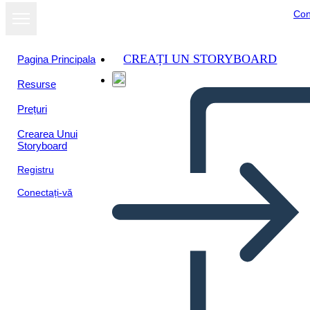
Con
CREAȚI UN STORYBOARD
Pagina Principala
Resurse
Prețuri
Crearea Unui
Storyboard
Registru
Conectați-vă
Cronologia dei Diritti di Voto