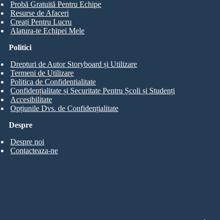
Probă Gratuită Pentru Echipe
Resurse de Afaceri
Creați Pentru Lucru
Alatura-te Echipei Mele
Politici
Drepturi de Autor Storyboard și Utilizare
Termeni de Utilizare
Politica de Confidentialitate
Confidențialitate și Securitate Pentru Școli și Studenți
Accesibilitate
Opțiunile Dvs. de Confidențialitate
Despre
Despre noi
Contacteaza-ne