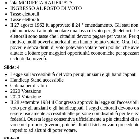
24a MODIFICA RATIFICATA
INGRESSO AL POSTO DI VOTO
Tasse elettorali
Tasse elettorali
Il 27 agosto 1962 fu approvato il 24 ° emendamento. Gli stati non
più autorizzati a implementare una tassa di voto per gli elettori. Le
elettorali sono tasse che i cittadini devono pagare per votare. Per 
motivo, molti poveri americani non hanno potuto votare. Ora, i cit
poveri e senza diritti di voto potevano votare per i politici che av
aiutato a lottare per maggiori opportunità economiche per spezzare
ciclo della povertà.
Slide: 4
Legge sull'accessibilità del voto per gli anziani e gli handicappati
Handicap Stand accessibile
Cabina per disabili
2020 Votazione
2020 Votazione
Il 28 settembre 1984 il Congresso approvò la legge sull'accessibili
voto per gli anziani e gli handicappati. I seggi elettorali devono or
essere fisicamente accessibili alle persone con disabilità per le ele
federali. Questa legge consentiva ufficialmente a più cittadini di a
voce nel proprio governo, poiché i limiti fisici avevano preceden
impedito ad alcuni di poter votare.
Slide: 5