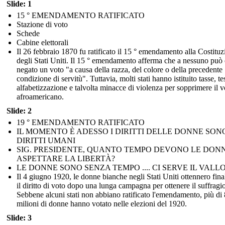
Slide: 1
15 ° EMENDAMENTO RATIFICATO
Stazione di voto
Schede
Cabine elettorali
Il 26 febbraio 1870 fu ratificato il 15 ° emendamento alla Costitu
degli Stati Uniti. Il 15 ° emendamento afferma che a nessuno può 
negato un voto "a causa della razza, del colore o della precedente
condizione di servitù". Tuttavia, molti stati hanno istituito tasse, tes
alfabetizzazione e talvolta minacce di violenza per sopprimere il v
afroamericano.
Slide: 2
19 ° EMENDAMENTO RATIFICATO
IL MOMENTO È ADESSO I DIRITTI DELLE DONNE SON
DIRITTI UMANI
SIG. PRESIDENTE, QUANTO TEMPO DEVONO LE DON
ASPETTARE LA LIBERTÀ?
LE DONNE SONO SENZA TEMPO .... CI SERVE IL VALL
Il 4 giugno 1920, le donne bianche negli Stati Uniti ottennero fin
il diritto di voto dopo una lunga campagna per ottenere il suffragio
Sebbene alcuni stati non abbiano ratificato l'emendamento, più di 
milioni di donne hanno votato nelle elezioni del 1920.
Slide: 3