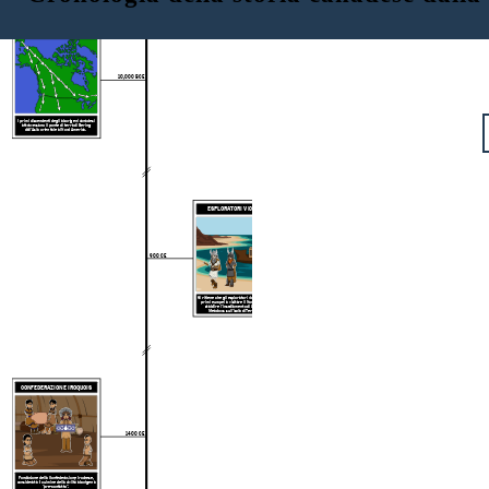
Canada: dalla preistoria al 1783
LE PRIME PERSONE MIGRANO
10,000 BCE
I primi discendenti degli aborigeni canadesi
attraversano il ponte di terra di Bering
dall'Asia orientale al Nord America.
ESPLORATORI VICHINGI
900 CE
Si ritiene che gli esploratori vichinghi siano i
primi europei a visitare il Nord America e
stabilire l'insediamento di L'Anse aux
Meadows sull'isola
di
Terranova.
CONFEDERAZIONE IROQUOIS
1400 CE
Fondazione della Confederazione Irochese,
considerata il culmine della civiltà aborigena
"pre-contatto".