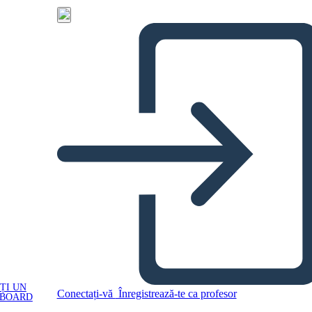
ȚI UN
Conectați-vă
Înregistrează-te ca profesor
YBOARD