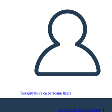
Înregistrați-vă ca persoană fizică
Creați un Storyboard