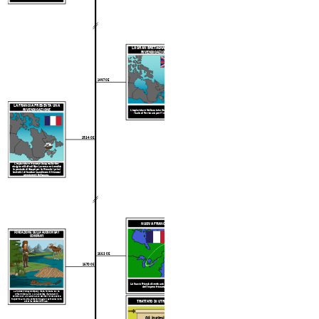
LA GRAN BRETAGNA FA UNA
RIVENDICAZIONE
1497 CE
783
LA FRANCIA PRESENTA UNA
RIVENDICAZIONE
L'esploratore italiano John Cabot rivendica
l'isola di Terranova per l'Inghilterra.
1534 CE
783
L'esploratore francese Jacques
Cartier
naviga nel Golfo di San Lorenzo e rivendica
la penisola di Gaspé per la Francia. I primi
tentativi di fondare insediamenti francesi
permanenti falliscono.
Canada: dalla preisto
NUOVA FRANCIA
FONDAZIONE DELLA HUDSON BAY
COMPANY
LE PRIME PERSONE MIGRANO
1663 CE
Canada: dalla preisto
1670 CE
La Nuova Francia diventa una colonia reale
dell'Impero francese.
La Hudson's Bay Company viene fondata dal re
britannico Carlo II. Alla società viene dato il
controllo di un vasto nuovo territorio noto come
Rupert's Land, che comprende gran parte del Nord
TRATTATO DI UTRECHT
LE PRIME PERSONE MIGRANO
America settentrionale.
Canada: dalla preisto
Gli inglesi