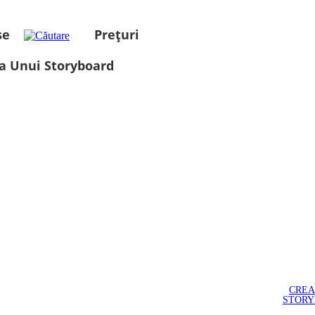
se
Prețuri
a Unui Storyboard
CREA
STOR