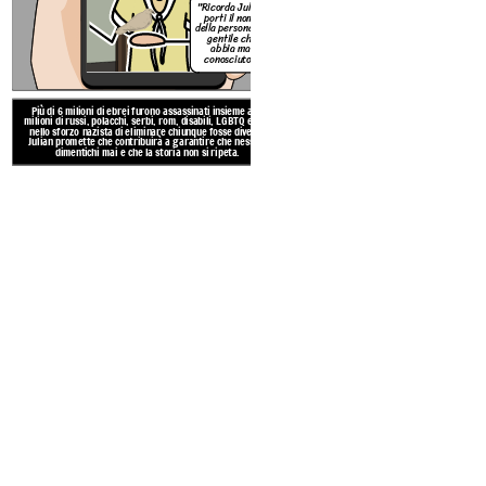
"Ricorda Julian,
porti il nome
della persona più
gentile che
abbia mai
conosciuto."
Il nascondiglio di Sara è stato
un compagno di classe diventato
Più di 6 milioni di ebrei furono assassinati insieme a 10
di sparare a Sara nella stalla
milioni di russi, polacchi, serbi, rom, disabili, LGBTQ e altri
boschi vicini. Per caso, un lupo
nello sforzo nazista di eliminare chiunque fosse diverso.
Julian promette che contribuirà a garantire che nessuno
e lei è fuggit
dimentichi mai e che la storia non si ripeta.
Create your own at Storyb