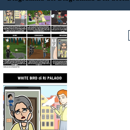
WHITE BIRD di RJ PALACIO
ESPOSIZIONE
AZIONE IN AUMENTO
"Tourteau" (Julien) ha aiutato Sara a scappare e l'ha
Sara ha avuto un'infanzia idilliaca con i suoi amorevoli
White Bird
racconta la storia di Sara Blum, la nonna
nascosta nella sua stalla. Julien ei suoi genitori si sono
genitori. Si divertivano a fare picnic in cui il padre di Sara la
di Julian, il famoso bullo del libro
Wonder
. Julian
presi cura di Sara, ma hanno sempre avuto paura dei
faceva oscillare in aria in modo che potesse "volare in alto
chiede
a Sara "Nonna è
re" di raccontargli della sua
come un uccello". Tutto è cambiato quando i nazisti invasero
nazisti. Julien e Sara divennero migliori amici, giocavano e
vita da giovane ebrea durante la seconda guerra
la Francia nel 1940. Tutti i bambini ebrei della scuola di Sara
si confidavano l'un l'altro; i loro sentimenti sbocciarono
mondiale nella Francia occupata dai nazisti.
furono catturati tranne Sara.
all'amore.
CLIMAX
AZIONE CADUTA
RISOLUZIONE
Non li
lascerò
mai
dimentic
are. Farò
"Il male si
brillare
ferma solo
la mia
quando
luce ...
brave
per te. "
persone si
uniscono per
porvi fine."
"Ricorda Julian,
porti il nome
della persona più
gentile che
abbia mai
conosciuto."
Il nascondiglio di Sara è stato scoperto da Vincent,
Sara si rese conto che Vincent doveva anche aver guidato i
Più di 6 milioni di ebrei furono assassinati insieme a 10
nazisti a catturare Julien. Lei e i genitori di Julien hanno
un compagno di classe diventato nazista. Ha cercato
milioni di russi, polacchi, serbi, rom, disabili, LGBTQ e altri
tentato invano di salvarlo, ma era troppo tardi. I nazisti
di sparare a Sara nella stalla, ma è scappata nei
nello sforzo nazista di eliminare chiunque fosse diverso.
assassinarono Julien e molti altri per essere stati disabili in
Julian promette che contribuirà a garantire che nessuno
boschi vicini. Per caso, un lupo ha attaccato Vincent
quello che fu chiamato il massacro della foresta di Mernuit
dimentichi mai e che la storia non si ripeta.
e lei è fuggita!
nel maggio 1944.
Create your own at Storyboard That
WHITE BIRD di RJ PALACIO
ESPOSIZIONE