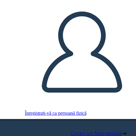
Înregistrați-vă ca persoană fizică
Creați un Storyboard