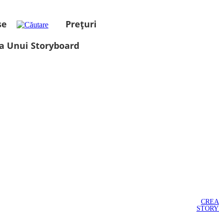
se
Prețuri
a Unui Storyboard
CREA
STOR