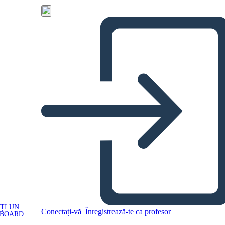
ȚI UN
Conectați-vă
Înregistrează-te ca profesor
YBOARD