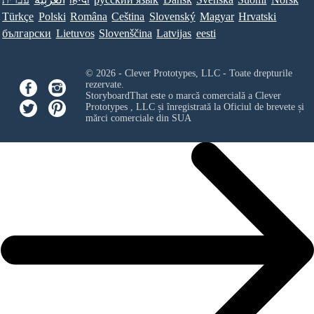
Türkçe
Polski
Româna
Ceština
Slovenský
Magyar
Hrvatski
български
Lietuvos
Slovenščina
Latvijas
eesti
© 2026 - Clever Prototypes, LLC - Toate drepturile
rezervate.
StoryboardThat este o marcă comercială a
Clever
Prototypes , LLC
și înregistrată la Oficiul de brevete și
mărci comerciale din SUA