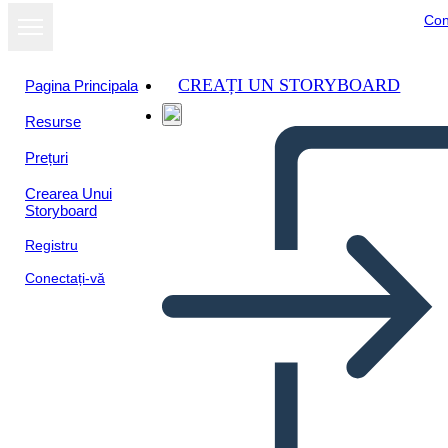
Con
CREAȚI UN STORYBOARD
Pagina Principala
Resurse
Prețuri
Crearea Unui
Storyboard
Registru
Conectați-vă
Diagramma Della Trama di