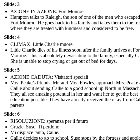
Slide: 3
AZIONE IN AZIONE: Fort Monroe
Hampton talks to Raleigh, the son of one of the men who escaped
Fort Monroe. He goes back to his family and takes them to the for
where they are treated with kindness and considered to be free.
Slide: 4
CLIMAX: Little Charlie muore
Little Charlie dies of his illness soon after the family arrives at For
Monroe. This is absolutely devastating to the family, especially Ca
She is unable to stop crying or get out of bed for days.
Slide: 5
AZIONE CADUTA: Visitatori speciali
Mrs. Peake’s friends, Mr. and Mrs. Fowles, approach Mrs. Peake
Callie about sending Callie to a good school up North in Massachu
They all see amazing potential in her and want her to get the best
education possible. They have already received the okay from Cal
parents.
Slide: 6
RISOLUZIONE: speranza per il futuro
Grazie, Suse. Ti perdono.
Mi dispiace tanto, Callie.
Callie decides to go to school. Suse stops by the fortress and apol