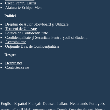
Creați Pentru Lucru
Alatura-te Echipei Mele
Politici
Drepturi de Autor Storyboard și Utilizare
Termeni de Utilizare
Politica de Confidentialitate
Confidențialitate și Securitate Pentru Școli și Studenți
Accesibilitate
Opțiunile Dvs. de Confidențialitate
Despre
Despre noi
Contacteaza-ne
English
Español
Français
Deutsch
Italiana
Nederlands
Português
עברית
العَرَبِيَّة
हिन्दी
ру́сский язы́к
Dansk
Svenska
Suomi
Norsk