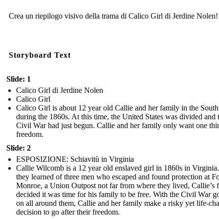
Crea un riepilogo visivo della trama di Calico Girl di Jerdine Nolen!
Storyboard Text
Slide: 1
Calico Girl di Jerdine Nolen
Calico Girl
Calico Girl is about 12 year old Callie and her family in the South
during the 1860s. At this time, the United States was divided and 
Civil War had just begun. Callie and her family only want one thi
freedom.
Slide: 2
ESPOSIZIONE: Schiavitù in Virginia
Callie Wilcomb is a 12 year old enslaved girl in 1860s in Virgini
they learned of three men who escaped and found protection at Fo
Monroe, a Union Outpost not far from where they lived, Callie’s f
decided it was time for his family to be free. With the Civil War g
on all around them, Callie and her family make a risky yet life-ch
decision to go after their freedom.