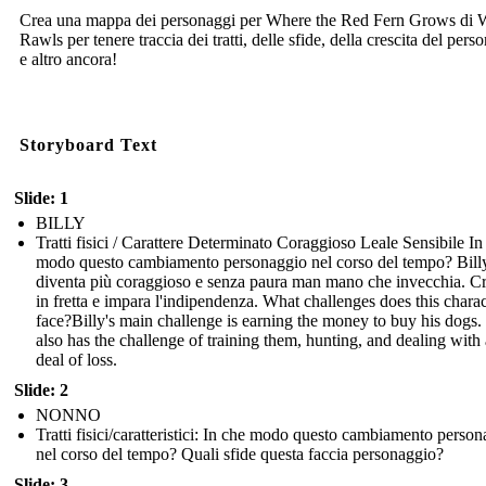
Crea una mappa dei personaggi per Where the Red Fern Grows di 
Rawls per tenere traccia dei tratti, delle sfide, della crescita del pers
e altro ancora!
Storyboard Text
Slide: 1
BILLY
Tratti fisici / Carattere Determinato Coraggioso Leale Sensibile In
modo questo cambiamento personaggio nel corso del tempo? Bill
diventa più coraggioso e senza paura man mano che invecchia. C
in fretta e impara l'indipendenza. What challenges does this charac
face? Billy's main challenge is earning the money to buy his dogs
also has the challenge of training them, hunting, and dealing with 
deal of loss.
Slide: 2
NONNO
Tratti fisici/caratteristici: In che modo questo cambiamento perso
nel corso del tempo? Quali sfide questa faccia personaggio?
Slide: 3