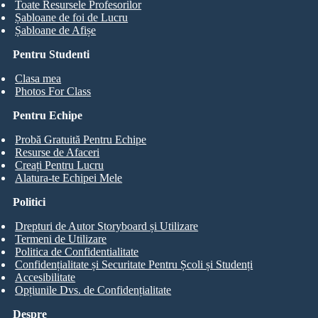
Toate Resursele Profesorilor
Șabloane de foi de Lucru
Șabloane de Afișe
Pentru Studenti
Clasa mea
Photos For Class
Pentru Echipe
Probă Gratuită Pentru Echipe
Resurse de Afaceri
Creați Pentru Lucru
Alatura-te Echipei Mele
Politici
Drepturi de Autor Storyboard și Utilizare
Termeni de Utilizare
Politica de Confidentialitate
Confidențialitate și Securitate Pentru Școli și Studenți
Accesibilitate
Opțiunile Dvs. de Confidențialitate
Despre