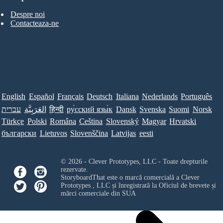
Despre noi
Contacteaza-ne
English
Español
Français
Deutsch
Italiana
Nederlands
Português
עברית
العَرَبِيَّة
हिन्दी
ру́сский язы́к
Dansk
Svenska
Suomi
Norsk
Türkçe
Polski
Româna
Ceština
Slovenský
Magyar
Hrvatski
български
Lietuvos
Slovenščina
Latvijas
eesti
© 2026 - Clever Prototypes, LLC - Toate drepturile
rezervate.
StoryboardThat este o marcă comercială a
Clever
Prototypes , LLC
și înregistrată la Oficiul de brevete și
mărci comerciale din SUA