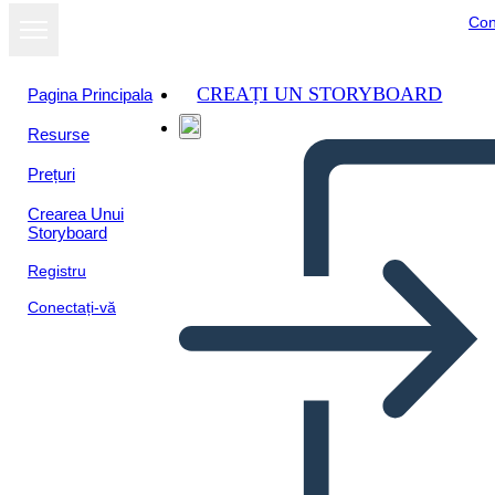
Con
CREAȚI UN STORYBOARD
Pagina Principala
Resurse
Prețuri
Crearea Unui
Storyboard
Registru
Conectați-vă
Dove Cresce la Felce Rossa