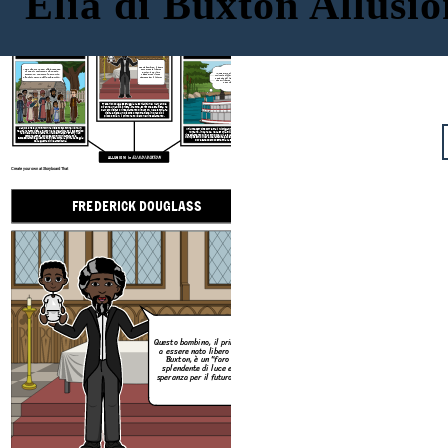
Elia di Buxton Allusio
FREDERICK DOUGLASS
JOHN BROWN
FIUME DETROIT
Questo bambino, il primo
"Qui, davanti a Dio, alla presenza
a essere nato libero a
di questi testimoni, da questo
Buxton, è un "faro
"Come mai un fiume ha fatto
momento, consacro la mia vita
splendente di luce e
così tanta differenza? Come può
alla distruzione della schiavitù!"
speranza per il futuro!"
una parte del fiume significare
che eri libero e l'altra che eri
uno schiavo?"
Frederick Douglass sfuggì alla schiavitù nel Maryland e
divenne un abolizionista, oratore, scrittore e statista. Ha
davvero visitato l'insediamento di Buxton.
Nella storia, fa
visita e tiene un discorso mentre tiene in braccio il
piccolo Elijah, il primo nato libero nell'insediamento.
L'abolizionista John Brown ha visitato Buxton nel libro. In
Il fiume Detroit scorre tra il Michigan negli Stati Uniti e
realtà ha fatto visita a Buxton e ha organizzato il suo storico
l'Ontario, in Canada. Nella storia, Elijah osserva che
raid nella vicina Chatham. Il
raid su Harper's Ferry il 16
l'insediamento di Buxton dove lui, la sua famiglia, i suoi e i
ottobre 1859 si concluse con Brown catturato e
vicini possono vivere liberamente è così vicino all'America,
successivamente giustiziato. È vista come la prima battaglia
dove sarebbero costretti alla schiavitù.
della guerra civile americana.
ALLUSIONI in
ELIA DI BUXTON
Create your own at Storyboard That
FREDERICK DOUGLASS
FIUME D
Questo bambino, il primo
a essere nato libero a
Buxton, è un "faro
"Co
splendente di luce e
così 
speranza per il futuro!"
una p
che 