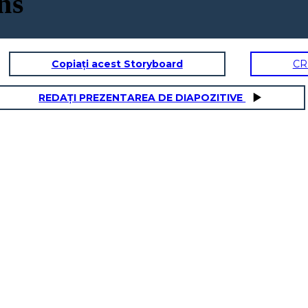
ns
Copiați acest Storyboard
CR
REDAȚI PREZENTAREA DE DIAPOZITIVE
ETROIT
me mai un fiume ha fatto
tanta differenza? Come può
arte del fiume significare
eri libero e l'altra che eri
uno schiavo?"