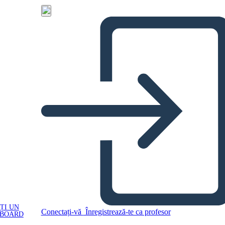
ȚI UN
Conectați-vă
Înregistrează-te ca profesor
YBOARD