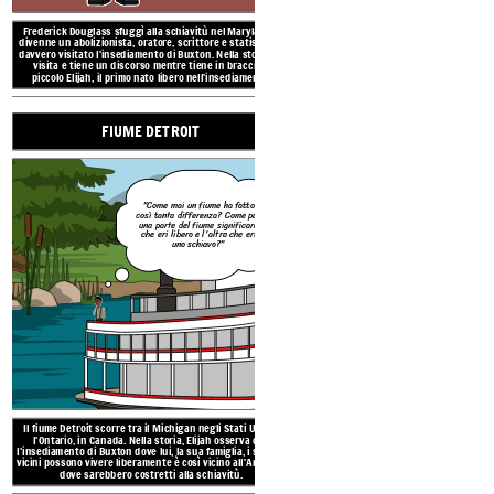
Frederick Douglass sfuggì alla schiavitù nel Maryland e
divenne un abolizionista, oratore, scrittore e statista. Ha
davvero visitato l'insediamento di Buxton.
Nella storia, fa
visita e tiene un discorso mentre tiene in braccio il
piccolo Elijah, il primo nato libero nell'insediamento.
FIUME DETROIT
Il fiume Detroit scorre tra il 
l'Ontario, in Canada. Nella 
l'insediamento di Buxton dove lu
vicini possono vivere liberamen
dove sarebbero costre
"Come mai un fiume ha fatto
così tanta differenza? Come può
una parte del fiume significare
che eri libero e l'altra che eri
ALLUSIONI in
ELIA DI BUXTON
uno schiavo?"
FREDERICK 
Il fiume Detroit scorre tra il Michigan negli Stati Uniti e
l'Ontario, in Canada. Nella storia, Elijah osserva che
l'insediamento di Buxton dove lui, la sua famiglia, i suoi e i
vicini possono vivere liberamente è così vicino all'America,
dove sarebbero costretti alla schiavitù.