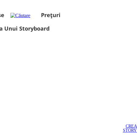
se
Prețuri
a Unui Storyboard
CREA
STOR