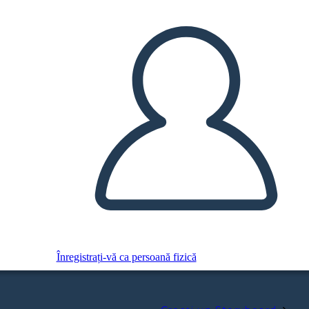
Înregistrați-vă ca persoană fizică