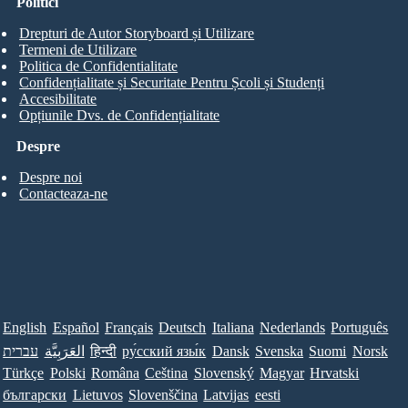
Politici
Drepturi de Autor Storyboard și Utilizare
Termeni de Utilizare
Politica de Confidentialitate
Confidențialitate și Securitate Pentru Școli și Studenți
Accesibilitate
Opțiunile Dvs. de Confidențialitate
Despre
Despre noi
Contacteaza-ne
English
Español
Français
Deutsch
Italiana
Nederlands
Português
עברית
العَرَبِيَّة
हिन्दी
ру́сский язы́к
Dansk
Svenska
Suomi
Norsk
Türkçe
Polski
Româna
Ceština
Slovenský
Magyar
Hrvatski
български
Lietuvos
Slovenščina
Latvijas
eesti