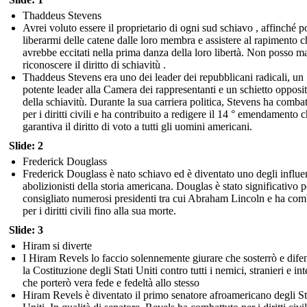
Thaddeus Stevens
Avrei voluto essere il proprietario di ogni sud schiavo , affinché p
liberarmi delle catene dalle loro membra e assistere al rapimento ch
avrebbe eccitati nella prima danza della loro libertà. Non posso m
riconoscere il diritto di schiavitù .
Thaddeus Stevens era uno dei leader dei repubblicani radicali, un
potente leader alla Camera dei rappresentanti e un schietto opposi
della schiavitù. Durante la sua carriera politica, Stevens ha comba
per i diritti civili e ha contribuito a redigere il 14 ° emendamento 
garantiva il diritto di voto a tutti gli uomini americani.
Slide: 2
Frederick Douglass
Frederick Douglass è nato schiavo ed è diventato uno degli influe
abolizionisti della storia americana. Douglas è stato significativo p
consigliato numerosi presidenti tra cui Abraham Lincoln e ha com
per i diritti civili fino alla sua morte.
Slide: 3
Hiram si diverte
I Hiram Revels lo faccio solennemente giurare che sosterrò e dife
la Costituzione degli Stati Uniti contro tutti i nemici, stranieri e int
che porterò vera fede e fedeltà allo stesso
Hiram Revels è diventato il primo senatore afroamericano degli St