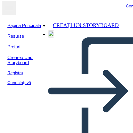
Con
CREAȚI UN STORYBOARD
Pagina Principala
Resurse
Prețuri
Crearea Unui
Storyboard
Registru
Conectați-vă
Figure di Spicco Dell'era
Della Ricostruzione