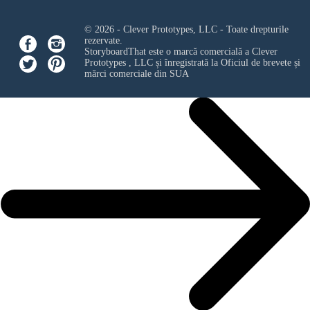
© 2026 - Clever Prototypes, LLC - Toate drepturile
rezervate.
StoryboardThat este o marcă comercială a
Clever
Prototypes , LLC
și înregistrată la Oficiul de brevete și
mărci comerciale din SUA