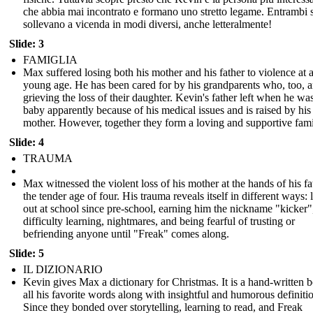
che abbia mai incontrato e formano uno stretto legame. Entrambi s
sollevano a vicenda in modi diversi, anche letteralmente!
Slide: 3
FAMIGLIA
Max suffered losing both his mother and his father to violence at 
young age. He has been cared for by his grandparents who, too, a
grieving the loss of their daughter. Kevin's father left when he wa
baby apparently because of his medical issues and is raised by his
mother. However, together they form a loving and supportive fami
Slide: 4
TRAUMA
Max witnessed the violent loss of his mother at the hands of his fa
the tender age of four. His trauma reveals itself in different ways: 
out at school since pre-school, earning him the nickname "kicker"
difficulty learning, nightmares, and being fearful of trusting or
befriending anyone until "Freak" comes along.
Slide: 5
IL DIZIONARIO
Kevin gives Max a dictionary for Christmas. It is a hand-written 
all his favorite words along with insightful and humorous definiti
Since they bonded over storytelling, learning to read, and Freak