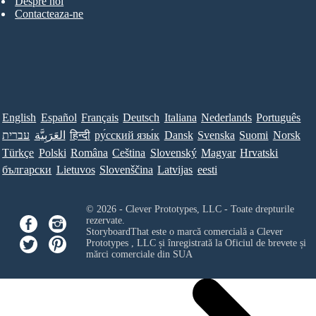
Despre noi
Contacteaza-ne
English
Español
Français
Deutsch
Italiana
Nederlands
Português
עברית
العَرَبِيَّة
हिन्दी
ру́сский язы́к
Dansk
Svenska
Suomi
Norsk
Türkçe
Polski
Româna
Ceština
Slovenský
Magyar
Hrvatski
български
Lietuvos
Slovenščina
Latvijas
eesti
© 2026 - Clever Prototypes, LLC - Toate drepturile
rezervate.
StoryboardThat este o marcă comercială a
Clever
Prototypes , LLC
și înregistrată la Oficiul de brevete și
mărci comerciale din SUA