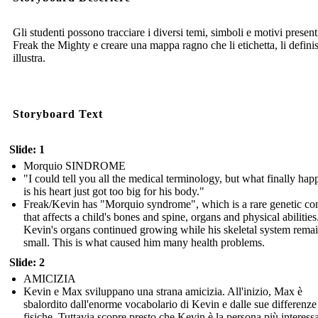
Gli studenti possono tracciare i diversi temi, simboli e motivi present
Freak the Mighty e creare una mappa ragno che li etichetta, li definis
illustra.
Storyboard Text
Slide: 1
Morquio SINDROME
"I could tell you all the medical terminology, but what finally ha
is his heart just got too big for his body."
Freak/Kevin has "Morquio syndrome", which is a rare genetic co
that affects a child's bones and spine, organs and physical abilities
Kevin's organs continued growing while his skeletal system rema
small. This is what caused him many health problems.
Slide: 2
AMICIZIA
Kevin e Max sviluppano una strana amicizia. All'inizio, Max è
sbalordito dall'enorme vocabolario di Kevin e dalle sue differenze
fisiche. Tuttavia scopre presto che Kevin è la persona più interess