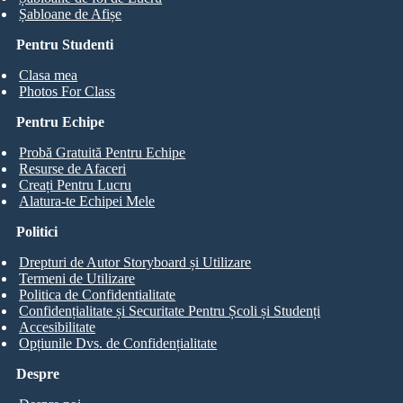
Șabloane de Afișe
Pentru Studenti
Clasa mea
Photos For Class
Pentru Echipe
Probă Gratuită Pentru Echipe
Resurse de Afaceri
Creați Pentru Lucru
Alatura-te Echipei Mele
Politici
Drepturi de Autor Storyboard și Utilizare
Termeni de Utilizare
Politica de Confidentialitate
Confidențialitate și Securitate Pentru Școli și Studenți
Accesibilitate
Opțiunile Dvs. de Confidențialitate
Despre