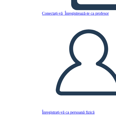
Freak the Mighty Temi,
Simboli e Motivi
Conectați-vă
Înregistrează-te ca profesor
Copiați acest Storyboard
CREAȚI UN STORYBOARD
REDAȚI PREZENTAREA DE DIAPOZITIVE
CITESTE-MI
Înregistrați-vă ca persoană fizică