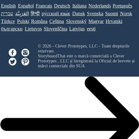
English
Español
Français
Deutsch
Italiana
Nederlands
Português
עברית
العَرَبِيَّة
हिन्दी
ру́сский язы́к
Dansk
Svenska
Suomi
Norsk
Türkçe
Polski
Româna
Ceština
Slovenský
Magyar
Hrvatski
български
Lietuvos
Slovenščina
Latvijas
eesti
© 2026 - Clever Prototypes, LLC - Toate drepturile
rezervate.
StoryboardThat este o marcă comercială a
Clever
Prototypes , LLC
și înregistrată la Oficiul de brevete și
mărci comerciale din SUA