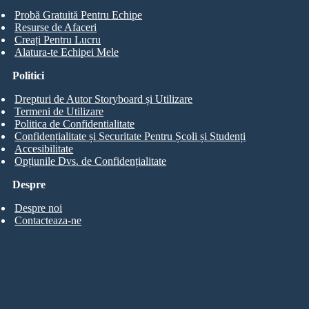
Probă Gratuită Pentru Echipe
Resurse de Afaceri
Creați Pentru Lucru
Alatura-te Echipei Mele
Politici
Drepturi de Autor Storyboard și Utilizare
Termeni de Utilizare
Politica de Confidentialitate
Confidențialitate și Securitate Pentru Școli și Studenți
Accesibilitate
Opțiunile Dvs. de Confidențialitate
Despre
Despre noi
Contacteaza-ne