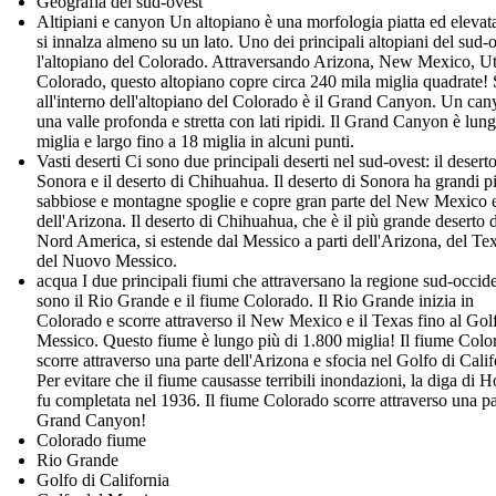
Geografia del sud-ovest
Altipiani e canyon Un altopiano è una morfologia piatta ed elevat
si innalza almeno su un lato. Uno dei principali altopiani del sud-
l'altopiano del Colorado. Attraversando Arizona, New Mexico, U
Colorado, questo altopiano copre circa 240 mila miglia quadrate! 
all'interno dell'altopiano del Colorado è il Grand Canyon. Un can
una valle profonda e stretta con lati ripidi. Il Grand Canyon è lun
miglia e largo fino a 18 miglia in alcuni punti.
Vasti deserti Ci sono due principali deserti nel sud-ovest: il deserto
Sonora e il deserto di Chihuahua. Il deserto di Sonora ha grandi p
sabbiose e montagne spoglie e copre gran parte del New Mexico 
dell'Arizona. Il deserto di Chihuahua, che è il più grande deserto 
Nord America, si estende dal Messico a parti dell'Arizona, del Te
del Nuovo Messico.
acqua I due principali fiumi che attraversano la regione sud-occid
sono il Rio Grande e il fiume Colorado. Il Rio Grande inizia in
Colorado e scorre attraverso il New Mexico e il Texas fino al Gol
Messico. Questo fiume è lungo più di 1.800 miglia! Il fiume Colo
scorre attraverso una parte dell'Arizona e sfocia nel Golfo di Calif
Per evitare che il fiume causasse terribili inondazioni, la diga di 
fu completata nel 1936. Il fiume Colorado scorre attraverso una pa
Grand Canyon!
Colorado fiume
Rio Grande
Golfo di California