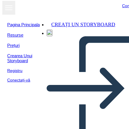
Con
CREAȚI UN STORYBOARD
Pagina Principala
Resurse
Prețuri
Crearea Unui
Storyboard
Registru
Conectați-vă
Geografia del Sud-ovest