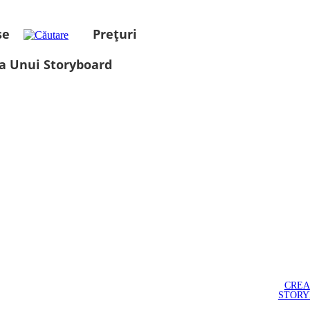
se
Prețuri
a Unui Storyboard
CREA
STOR