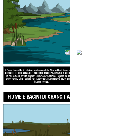
La pianura nord-orientale era
della prateria consentivano ai
capre, bovini e cavalli. Ques
tende temporanee che potevano
cibo scarse
L'altopiano tibetano si trov
è il più grande alt
soprannominato il "t
estremamente freddo e ne
allevano bestiame come gl
carne, latt
Le montagne dell'Himalaya si trovano a sud e sud-est
creando un confine naturale che manteneva isolata l'antica
Cina. Le montagne erano considerate sacre dagli antichi
cinesi.
Il fiume Huang He (giallo) nella pianura della Cina settentrionale fornisce
acqua dolce, cibo, acqua per i raccolti e trasporti. Il fiume Giallo chiamato
GEOGRAFIA DELL
la "culla della civiltà cinese" è lungo 3.395 miglia! È anche chiamato "il
dolore della Cina" poiché è stato devastante quando è stato allagato a
intermittenza.
FIUME E BACINI DI CHANG JIANG