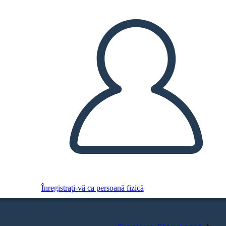
Înregistrați-vă ca persoană fizică