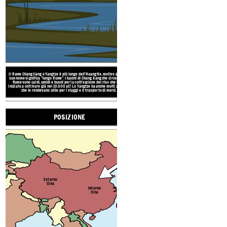
MONTAGNE DE
Il fiume Chang Jiang o Yangtze è più lungo dell'Huang He, motivo per cui il
POSIZ
suo nome significa "lungo fiume". I bacini di Chang Jiang che circondano il
fiume sono caldi, umidi e buoni per la coltivazione del riso che hanno
iniziato a coltivare già nel 10.000 aC! Lo Yangtze ha anche molti affluenti
che lo rendevano utile per i viaggi e il trasporto di merci.
POSIZIONE
Le montagne dell'Himalaya s
creando un confine naturale ch
Esterno
Cina. Le montagne erano consi
Cina
cines
Esterno
Cina
Interno
Cina