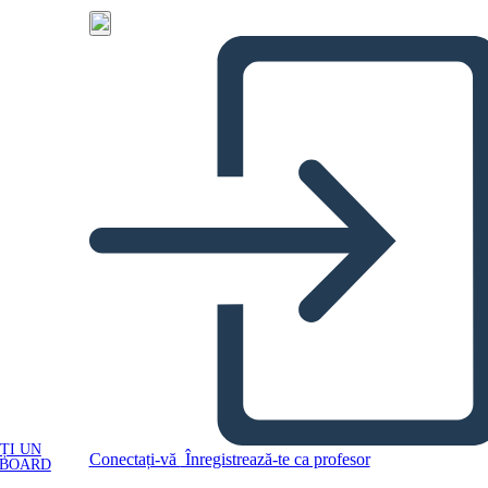
ȚI UN
Conectați-vă
Înregistrează-te ca profesor
YBOARD