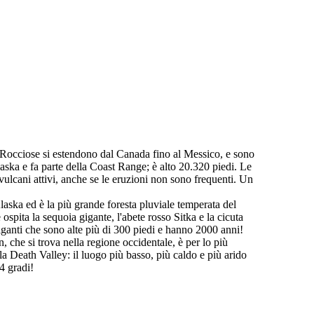
Rocciose si estendono dal Canada fino al Messico, e sono
laska e fa parte della Coast Range; è alto 20.320 piedi. Le
ulcani attivi, anche se le eruzioni non sono frequenti. Un
Alaska ed è la più grande foresta pluviale temperata del
spita la sequoia gigante, l'abete rosso Sitka e la cicuta
iganti che sono alte più di 300 piedi e hanno 2000 anni!
, che si trova nella regione occidentale, è per lo più
 la Death Valley: il luogo più basso, più caldo e più arido
34 gradi!