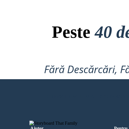
Peste
40 d
Fără Descărcări, Fă
CREEZ PRIMUL MEU STORYBOA
Ajutor
Pentru 