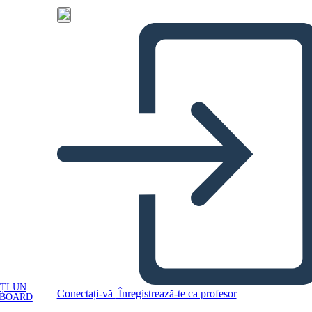
ȚI UN
Conectați-vă
Înregistrează-te ca profesor
YBOARD