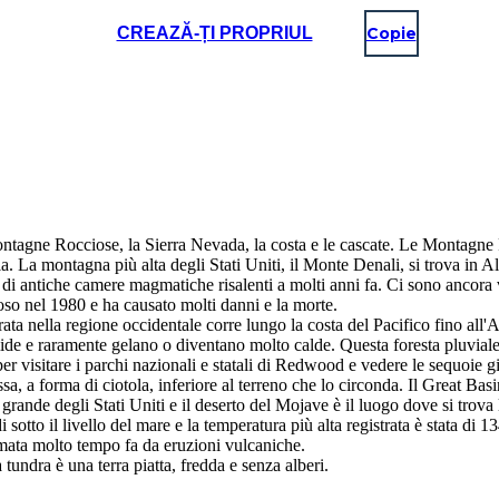
CREAZĂ-ȚI PROPRIUL
Copie
tagne Rocciose, la Sierra Nevada, la costa e le cascate. Le Montagne 
a. La montagna più alta degli Stati Uniti, il Monte Denali, si trova in A
di antiche camere magmatiche risalenti a molti anni fa. Ci sono ancora v
so nel 1980 e ha causato molti danni e la morte.
ata nella regione occidentale corre lungo la costa del Pacifico fino all'
de e raramente gelano o diventano molto calde. Questa foresta pluviale o
r visitare i parchi nazionali e statali di Redwood e vedere le sequoie g
, a forma di ciotola, inferiore al terreno che lo circonda. Il Great Basin
ù grande degli Stati Uniti e il deserto del Mojave è il luogo dove si trova
 sotto il livello del mare e la temperatura più alta registrata è stata di 1
rmata molto tempo fa da eruzioni vulcaniche.
tundra è una terra piatta, fredda e senza alberi.