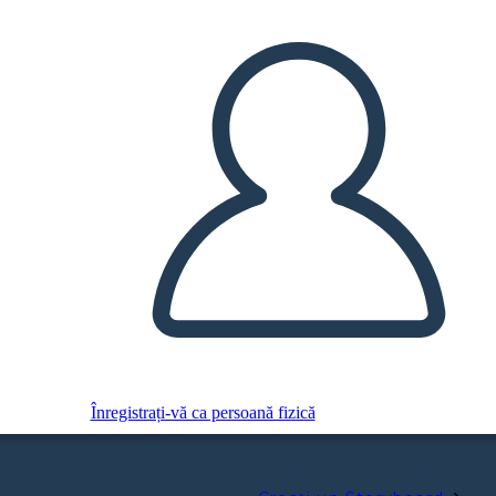
Înregistrați-vă ca persoană fizică