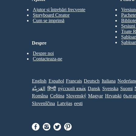
Ajutor și întrebări frecvente
Versiun
Storyboard Creator
Pachete
Cum se imprimă
Bibliot
Sesiuni 
Toate R
Șabloan
Șabloan
Despre
Despre noi
Contacteaza-ne
English
Español
Français
Deutsch
Italiana
Nederlan
العَرَبِيَّة
हिन्दी
ру́сский язы́к
Dansk
Svenska
Suomi
Româna
Ceština
Slovenský
Magyar
Hrvatski
бълга
Slovenščina
Latvijas
eesti