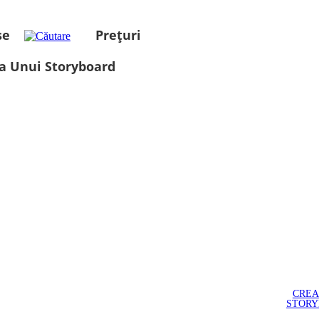
se
Prețuri
a Unui Storyboard
CREA
STOR