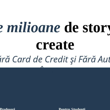
e milioane
de stor
create
ră Card de Credit și Fără Au
Încerca!
RD
Profesori
Pentru Studenti