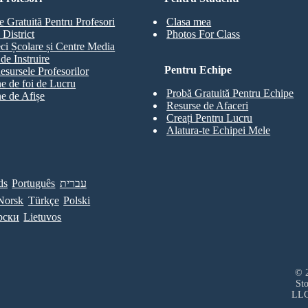
e Gratuită Pentru Profesori
Clasa mea
 District
Photos For Class
eci Școlare și Centre Media
de Instruire
Pentru Echipe
esursele Profesorilor
e de foi de Lucru
Probă Gratuită Pentru Echipe
e de Afișe
Resurse de Afaceri
Creați Pentru Lucru
Alatura-te Echipei Mele
ds
Português
עברית
Norsk
Türkçe
Polski
рски
Lietuvos
© 2
St
LL