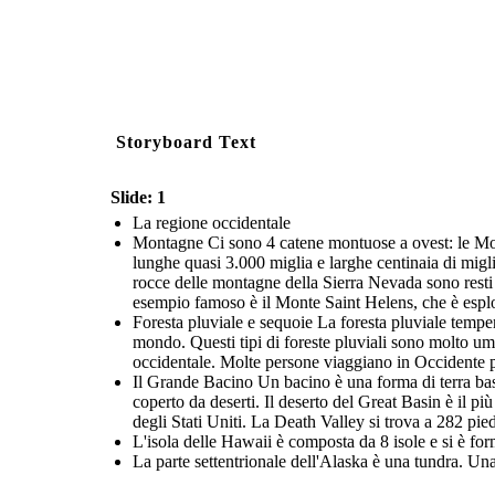
Storyboard Text
Slide: 1
La regione occidentale
Montagne Ci sono 4 catene montuose a ovest: le Mon
lunghe quasi 3.000 miglia e larghe centinaia di migli
rocce delle montagne della Sierra Nevada sono resti 
esempio famoso è il Monte Saint Helens, che è esplo
Foresta pluviale e sequoie La foresta pluviale temper
mondo. Questi tipi di foreste pluviali sono molto umi
occidentale. Molte persone viaggiano in Occidente pe
Il Grande Bacino Un bacino è una forma di terra bassa
coperto da deserti. Il deserto del Great Basin è il pi
degli Stati Uniti. La Death Valley si trova a 282 piedi
L'isola delle Hawaii è composta da 8 isole e si è fo
La parte settentrionale dell'Alaska è una tundra. Una 