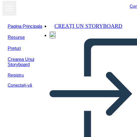
Con
CREAȚI UN STORYBOARD
Pagina Principala
Resurse
Prețuri
Crearea Unui
Storyboard
Registru
Conectați-vă