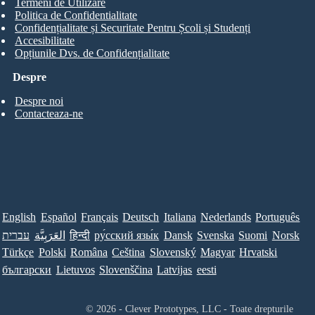
Termeni de Utilizare
Politica de Confidentialitate
Confidențialitate și Securitate Pentru Școli și Studenți
Accesibilitate
Opțiunile Dvs. de Confidențialitate
Despre
Despre noi
Contacteaza-ne
English
Español
Français
Deutsch
Italiana
Nederlands
Português
עברית
العَرَبِيَّة
हिन्दी
ру́сский язы́к
Dansk
Svenska
Suomi
Norsk
Türkçe
Polski
Româna
Ceština
Slovenský
Magyar
Hrvatski
български
Lietuvos
Slovenščina
Latvijas
eesti
© 2026 - Clever Prototypes, LLC - Toate drepturile