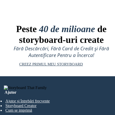
Peste
40 de milioane
de
storyboard-uri create
Fără Descărcări, Fără Card de Credit și Fără
Autentificare Pentru a Încerca!
CREEZ PRIMUL MEU STORYBOARD
Ajutor
Ajutor și întrebări frecvente
Storyboard Creator
Cum se imprimă