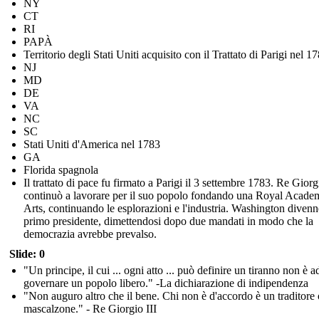
NY
CT
RI
PAPÀ
Territorio degli Stati Uniti acquisito con il Trattato di Parigi nel 1
NJ
MD
DE
VA
NC
SC
Stati Uniti d'America nel 1783
GA
Florida spagnola
Il trattato di pace fu firmato a Parigi il 3 settembre 1783. Re Giorg
continuò a lavorare per il suo popolo fondando una Royal Acade
Arts, continuando le esplorazioni e l'industria. Washington divenne
primo presidente, dimettendosi dopo due mandati in modo che la
democrazia avrebbe prevalso.
Slide: 0
"Un principe, il cui ... ogni atto ... può definire un tiranno non è a
governare un popolo libero." -La dichiarazione di indipendenza
"Non auguro altro che il bene. Chi non è d'accordo è un traditore
mascalzone." - Re Giorgio III