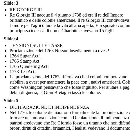
Slide: 3
RE GEORGE III
Re Giorgio III nacque il 4 giugno 1738 ed era il re dell'Impero
britannico e delle colonie americane. Il re Giorgio III condivideva
l'amore per l'agricoltura e la vita all'aria aperta. Era sposato con u
principessa tedesca di nome Charlotte e avevano 15 figli!
Slide: 4
TENSIONI SULLE TASSE
Proclamazione del 1763 Nessun insediamento a ovest!
1764 Sugar Act!
1765 Stamp Act!
1765 Quartering Act!
1773 Tea Act!
La proclamazione del 1763 affermava che i coloni non potevano
stabilirsi a ovest per mantenere la pace con i nativi americani. Col
come Washington pensavano che fosse ingiusto. Per aiutare a paga
debiti di guerra, la Gran Bretagna tassò le colonie.
Slide: 5
DICHIARAZIONE DI INDIPENDENZA
Nel 1776, le colonie dichiararono formalmente la loro intenzione 
formare una nuova nazione con la Dichiarazione di Indipendenza.
patrioti credevano che Re Giorgio fosse un tiranno che non difend
propri diritti di cittadini britannici. I lealisti vedevano il documen