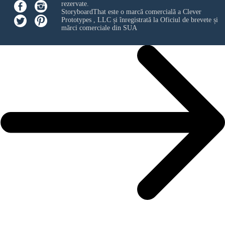
rezervate.
StoryboardThat este o marcă comercială a
Clever
Prototypes , LLC
și înregistrată la Oficiul de brevete și
mărci comerciale din SUA