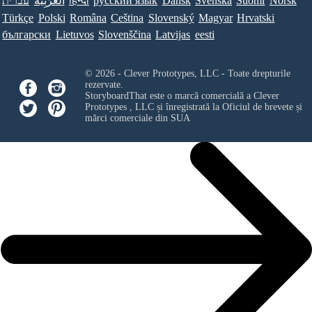
עברית
العَرَبِيَّة
हिन्दी
ру́сский язы́к
Dansk
Svenska
Suomi
Norsk
Türkçe
Polski
Româna
Ceština
Slovenský
Magyar
Hrvatski
български
Lietuvos
Slovenščina
Latvijas
eesti
© 2026 - Clever Prototypes, LLC - Toate drepturile
rezervate.
StoryboardThat este o marcă comercială a
Clever
Prototypes , LLC
și înregistrată la Oficiul de brevete și
mărci comerciale din SUA