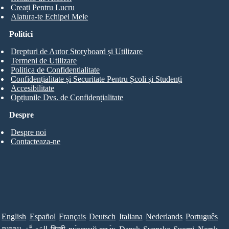
Creați Pentru Lucru
Alatura-te Echipei Mele
Politici
Drepturi de Autor Storyboard și Utilizare
Termeni de Utilizare
Politica de Confidentialitate
Confidențialitate și Securitate Pentru Școli și Studenți
Accesibilitate
Opțiunile Dvs. de Confidențialitate
Despre
Despre noi
Contacteaza-ne
English
Español
Français
Deutsch
Italiana
Nederlands
Português