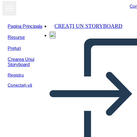
Con
CREAȚI UN STORYBOARD
Pagina Principala
Resurse
Prețuri
Crearea Unui
Storyboard
Registru
Conectați-vă
Il Punto di Vista del
Narratore Ladro di Libri