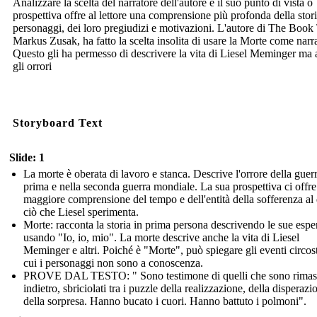
Analizzare la scelta del narratore dell'autore e il suo punto di vista o
prospettiva offre al lettore una comprensione più profonda della stori
personaggi, dei loro pregiudizi e motivazioni. L'autore di The Book 
Markus Zusak, ha fatto la scelta insolita di usare la Morte come narr
Questo gli ha permesso di descrivere la vita di Liesel Meminger ma
gli orrori
Storyboard Text
Slide: 1
La morte è oberata di lavoro e stanca. Descrive l'orrore della guerr
prima e nella seconda guerra mondiale. La sua prospettiva ci offr
maggiore comprensione del tempo e dell'entità della sofferenza al d
ciò che Liesel sperimenta.
Morte: racconta la storia in prima persona descrivendo le sue espe
usando "Io, io, mio". La morte descrive anche la vita di Liesel
Meminger e altri. Poiché è "Morte", può spiegare gli eventi circost
cui i personaggi non sono a conoscenza.
PROVE DAL TESTO: " Sono testimone di quelli che sono rimas
indietro, sbriciolati tra i puzzle della realizzazione, della disperazi
della sorpresa. Hanno bucato i cuori. Hanno battuto i polmoni".