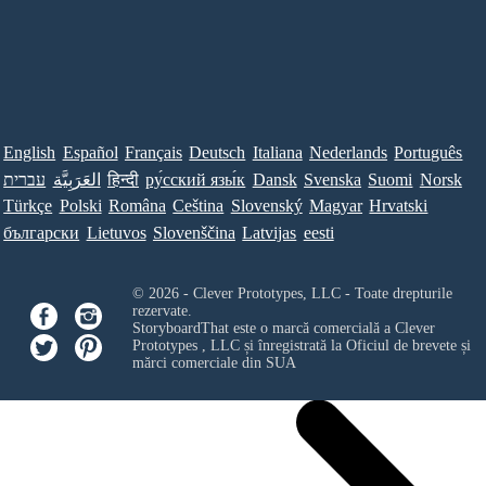
English
Español
Français
Deutsch
Italiana
Nederlands
Português
עברית
العَرَبِيَّة
हिन्दी
ру́сский язы́к
Dansk
Svenska
Suomi
Norsk
Türkçe
Polski
Româna
Ceština
Slovenský
Magyar
Hrvatski
български
Lietuvos
Slovenščina
Latvijas
eesti
© 2026 - Clever Prototypes, LLC - Toate drepturile
rezervate.
StoryboardThat este o marcă comercială a
Clever
Prototypes , LLC
și înregistrată la Oficiul de brevete și
mărci comerciale din SUA