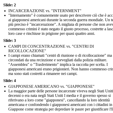
Slide: 2
INCARCERAZIONE vs. "INTERNMENT"
"Internamento" è comunemente usato per descrivere ciò che è ac
ai giapponesi americani durante la seconda guerra mondiale. Un 
più preciso è "incarcerazione". A migliaia di persone che non av
commesso crimini è stato negato il giusto processo, costrette a lasc
loro case e rinchiuse in prigione per quasi quattro anni.
Slide: 3
CAMPI DI CONCENTRAZIONE vs. "CENTRI DI
RICOLLOCAZIONE"
I campi erano chiamati "centri di riunione o di ricollocazione" ma
circondati da una recinzione e sorvegliati dalla polizia militare.
"Assemblea" o "Trasferimento" implica la raccolta per scelta. I
giapponesi americani erano prigionieri. Non hanno commesso cri
ma sono stati costretti a rimanere nei campi.
Slide: 4
GIAPPONESE AMERICANO vs. "GIAPPONESE"
La maggior parte delle persone incarcerate viveva negli Stati Unit
decenni o era nata negli Stati Uniti I media e il governo spesso si
riferivano a loro come "giapponesi", cancellando la loro identità
americana e confondendo i giapponesi americani con i cittadini in
Giappone come strategia per depredare le paure per giustificare l