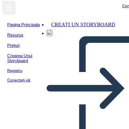
Con
CREAȚI UN STORYBOARD
Pagina Principala
Resurse
Prețuri
Crearea Unui
Storyboard
Registru
Conectați-vă