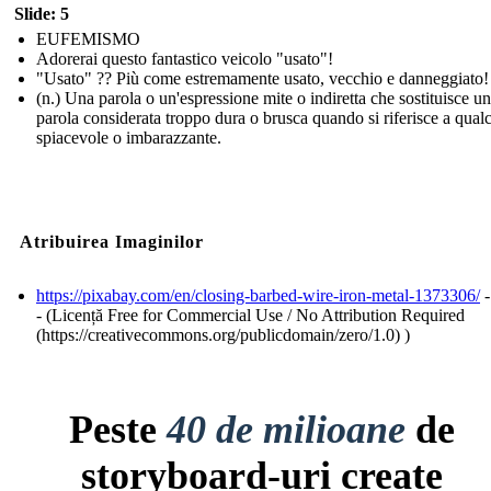
Slide: 5
EUFEMISMO
Adorerai questo fantastico veicolo "usato"!
"Usato" ?? Più come estremamente usato, vecchio e danneggiato!
(n.) Una parola o un'espressione mite o indiretta che sostituisce u
parola considerata troppo dura o brusca quando si riferisce a qual
spiacevole o imbarazzante.
Atribuirea Imaginilor
https://pixabay.com/en/closing-barbed-wire-iron-metal-1373306/
-
- (Licență Free for Commercial Use / No Attribution Required
(https://creativecommons.org/publicdomain/zero/1.0) )
Peste
40 de milioane
de
storyboard-uri create