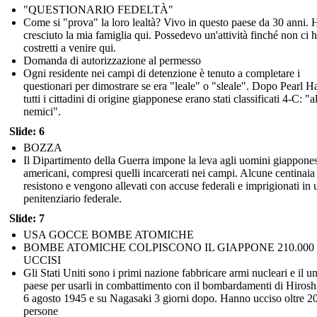
"QUESTIONARIO FEDELTÀ"
Come si "prova" la loro lealtà? Vivo in questo paese da 30 anni. 
cresciuto la mia famiglia qui. Possedevo un'attività finché non ci
costretti a venire qui.
Domanda di autorizzazione al permesso
Ogni residente nei campi di detenzione è tenuto a completare i
questionari per dimostrare se era "leale" o "sleale". Dopo Pearl H
tutti i cittadini di origine giapponese erano stati classificati 4-C: "a
nemici".
Slide: 6
BOZZA
Il Dipartimento della Guerra impone la leva agli uomini giappones
americani, compresi quelli incarcerati nei campi. Alcune centinaia
resistono e vengono allevati con accuse federali e imprigionati in 
penitenziario federale.
Slide: 7
USA GOCCE BOMBE ATOMICHE
BOMBE ATOMICHE COLPISCONO IL GIAPPONE 210.000
UCCISI
Gli Stati Uniti sono i primi nazione fabbricare armi nucleari e il u
paese per usarli in combattimento con il bombardamenti di Hirosh
6 agosto 1945 e su Nagasaki 3 giorni dopo. Hanno ucciso oltre 2
persone