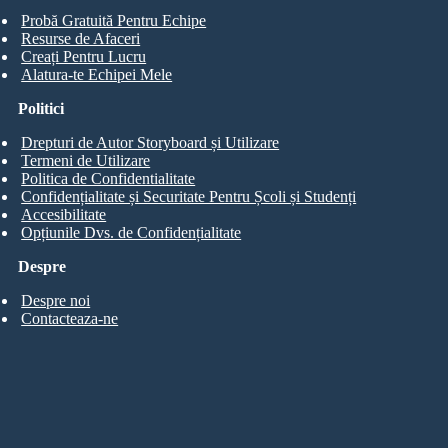
Probă Gratuită Pentru Echipe
Resurse de Afaceri
Creați Pentru Lucru
Alatura-te Echipei Mele
Politici
Drepturi de Autor Storyboard și Utilizare
Termeni de Utilizare
Politica de Confidentialitate
Confidențialitate și Securitate Pentru Școli și Studenți
Accesibilitate
Opțiunile Dvs. de Confidențialitate
Despre
Despre noi
Contacteaza-ne