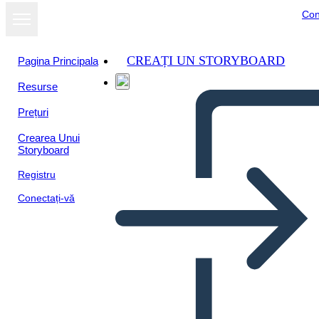
Con
CREAȚI UN STORYBOARD
Pagina Principala
Resurse
Prețuri
Crearea Unui
Storyboard
Registru
Conectați-vă