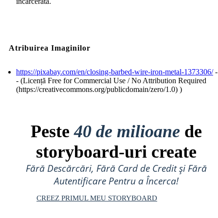
incarcerata.
Atribuirea Imaginilor
https://pixabay.com/en/closing-barbed-wire-iron-metal-1373306/
-
- (Licență Free for Commercial Use / No Attribution Required
(https://creativecommons.org/publicdomain/zero/1.0) )
Peste
40 de milioane
de
storyboard-uri create
Fără Descărcări, Fără Card de Credit și Fără
Autentificare Pentru a Încerca!
CREEZ PRIMUL MEU STORYBOARD