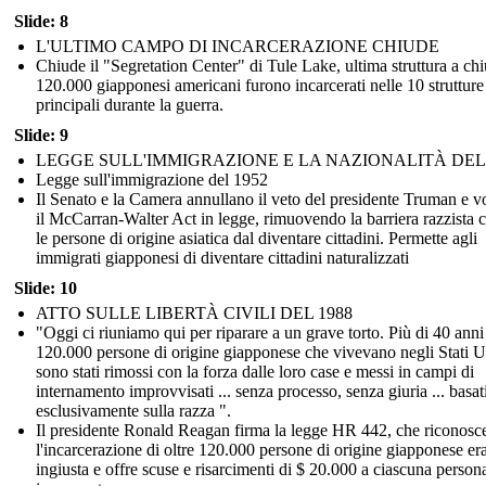
Slide: 8
L'ULTIMO CAMPO DI INCARCERAZIONE CHIUDE
Chiude il "Segretation Center" di Tule Lake, ultima struttura a chi
120.000 giapponesi americani furono incarcerati nelle 10 strutture
principali durante la guerra.
Slide: 9
LEGGE SULL'IMMIGRAZIONE E LA NAZIONALITÀ DEL 
Legge sull'immigrazione del 1952
Il Senato e la Camera annullano il veto del presidente Truman e v
il McCarran-Walter Act in legge, rimuovendo la barriera razzista 
le persone di origine asiatica dal diventare cittadini. Permette agli
immigrati giapponesi di diventare cittadini naturalizzati
Slide: 10
ATTO SULLE LIBERTÀ CIVILI DEL 1988
"Oggi ci riuniamo qui per riparare a un grave torto. Più di 40 anni f
120.000 persone di origine giapponese che vivevano negli Stati U
sono stati rimossi con la forza dalle loro case e messi in campi di
internamento improvvisati ... senza processo, senza giuria ... basat
esclusivamente sulla razza ".
Il presidente Ronald Reagan firma la legge HR 442, che riconosc
l'incarcerazione di oltre 120.000 persone di origine giapponese er
ingiusta e offre scuse e risarcimenti di $ 20.000 a ciascuna person