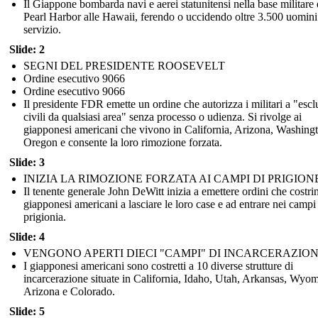
Il Giappone bombarda navi e aerei statunitensi nella base militare 
Pearl Harbor alle Hawaii, ferendo o uccidendo oltre 3.500 uomini
servizio.
Slide: 2
SEGNI DEL PRESIDENTE ROOSEVELT
Ordine esecutivo 9066
Ordine esecutivo 9066
Il presidente FDR emette un ordine che autorizza i militari a "esc
civili da qualsiasi area" senza processo o udienza. Si rivolge ai
giapponesi americani che vivono in California, Arizona, Washing
Oregon e consente la loro rimozione forzata.
Slide: 3
INIZIA LA RIMOZIONE FORZATA AI CAMPI DI PRIGION
Il tenente generale John DeWitt inizia a emettere ordini che costri
giapponesi americani a lasciare le loro case e ad entrare nei campi
prigionia.
Slide: 4
VENGONO APERTI DIECI "CAMPI" DI INCARCERAZIO
I giapponesi americani sono costretti a 10 diverse strutture di
incarcerazione situate in California, Idaho, Utah, Arkansas, Wyo
Arizona e Colorado.
Slide: 5