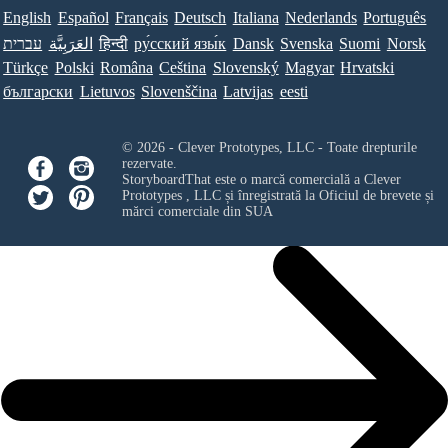
English
Español
Français
Deutsch
Italiana
Nederlands
Português
עברית
العَرَبِيَّة
हिन्दी
ру́сский язы́к
Dansk
Svenska
Suomi
Norsk
Türkçe
Polski
Româna
Ceština
Slovenský
Magyar
Hrvatski
български
Lietuvos
Slovenščina
Latvijas
eesti
© 2026 - Clever Prototypes, LLC - Toate drepturile
rezervate.
StoryboardThat este o marcă comercială a
Clever
Prototypes , LLC
și înregistrată la Oficiul de brevete și
mărci comerciale din SUA