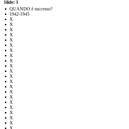
Slide: 3
QUANDO è successo?
1942-1945
X
X
X
X
X
X
X
X
X
X
X
X
X
X
X
X
X
X
X
X
X
X