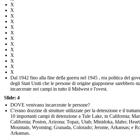
X
X
X
X
X
X
X
X
X
X
X
X
X
Dal 1942 fino alla fine della guerra nel 1945 , era politica del gov
degli Stati Uniti che le persone di origine giapponese sarebbero st
incarcerate nei campi in tutto il Midwest e l'ovest.
Slide: 4
DOVE venivano incarcerate le persone?
C'erano dozzine di strutture utilizzate per la detenzione e il tratta
10 importanti campi di detenzione a Tule Lake, in California; Ma
California; Poston, Arizona; Topaz, Utah; Minidoka, Idaho; Heart
Mountain, Wyoming; Granada, Colorado; Jerome, Arkansas; e R
Arkansas.