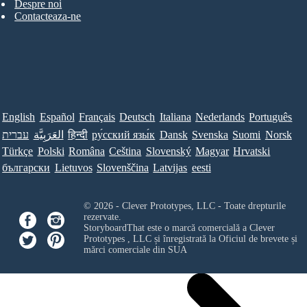
Despre noi
Contacteaza-ne
English
Español
Français
Deutsch
Italiana
Nederlands
Português
עברית
العَرَبِيَّة
हिन्दी
ру́сский язы́к
Dansk
Svenska
Suomi
Norsk
Türkçe
Polski
Româna
Ceština
Slovenský
Magyar
Hrvatski
български
Lietuvos
Slovenščina
Latvijas
eesti
© 2026 - Clever Prototypes, LLC - Toate drepturile
rezervate.
StoryboardThat este o marcă comercială a
Clever
Prototypes , LLC
și înregistrată la Oficiul de brevete și
mărci comerciale din SUA