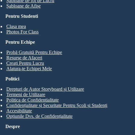
Șabloane de foi de Lucru
Șabloane de Afișe
Pentru Studenti
Clasa mea
Photos For Class
Pentru Echipe
Probă Gratuită Pentru Echipe
Resurse de Afaceri
Creați Pentru Lucru
Alatura-te Echipei Mele
Politici
Drepturi de Autor Storyboard și Utilizare
Termeni de Utilizare
Politica de Confidentialitate
Confidențialitate și Securitate Pentru Școli și Studenți
Accesibilitate
Opțiunile Dvs. de Confidențialitate
Despre