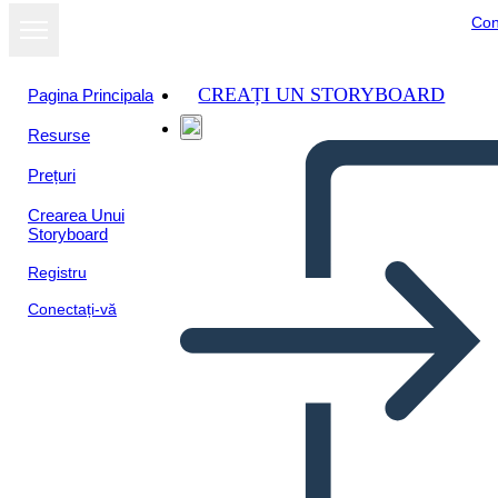
Con
CREAȚI UN STORYBOARD
Pagina Principala
Resurse
Vizualizați ca
Prețuri
prezentare de
diapozitive
Crearea Unui
Storyboard
Registru
Conectați-vă