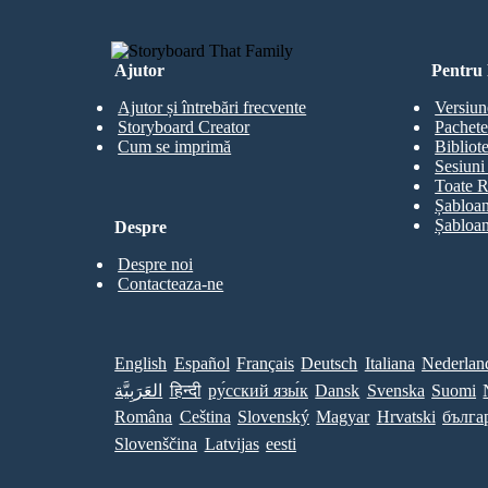
Ajutor
Pentru 
Ajutor și întrebări frecvente
Versiun
Storyboard Creator
Pachete
Cum se imprimă
Bibliot
Sesiuni 
Toate R
Șabloan
Șabloan
Despre
Despre noi
Contacteaza-ne
English
Español
Français
Deutsch
Italiana
Nederlan
العَرَبِيَّة
हिन्दी
ру́сский язы́к
Dansk
Svenska
Suomi
Româna
Ceština
Slovenský
Magyar
Hrvatski
бълга
Slovenščina
Latvijas
eesti