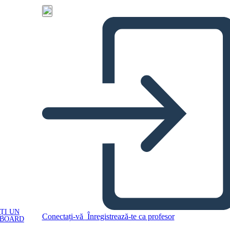
ȚI UN
Conectați-vă
Înregistrează-te ca profesor
YBOARD