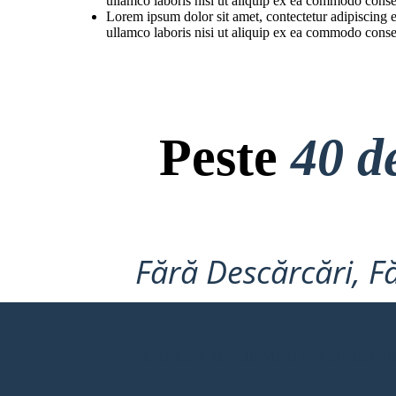
ullamco laboris nisi ut aliquip ex ea commodo consequ
Lorem ipsum dolor sit amet, contectetur adipiscing e
ullamco laboris nisi ut aliquip ex ea commodo consequ
Peste
40 d
Fără Descărcări, Fă
CREEZ PRIMUL MEU STORYBOA