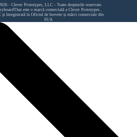
026 - Clever Prototypes, LLC - Toate drepturile rezervate.
oryboardThat este o marcă comercială a
Clever Prototypes ,
C
și înregistrată la Oficiul de brevete și mărci comerciale din
SUA