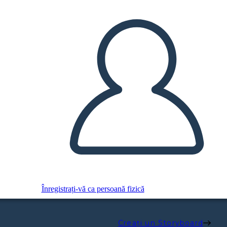
Înregistrați-vă ca persoană fizică
Creați un Storyboard