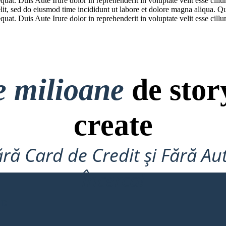
at. Duis Aute Irure dolor in reprehenderit in voluptate velit esse cillum
lit, sed do eiusmod time incididunt ut labore et dolore magna aliqua. Q
at. Duis Aute Irure dolor in reprehenderit in voluptate velit esse cillum
e milioane
de stor
create
ră Card de Credit și Fără Au
Încerca!
RD