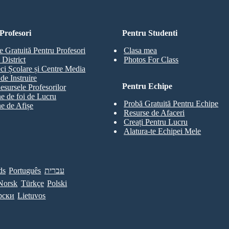
Profesori
Pentru Studenti
e Gratuită Pentru Profesori
Clasa mea
 District
Photos For Class
eci Școlare și Centre Media
de Instruire
Pentru Echipe
esursele Profesorilor
e de foi de Lucru
Probă Gratuită Pentru Echipe
e de Afișe
Resurse de Afaceri
Creați Pentru Lucru
Alatura-te Echipei Mele
ds
Português
עברית
Norsk
Türkçe
Polski
рски
Lietuvos