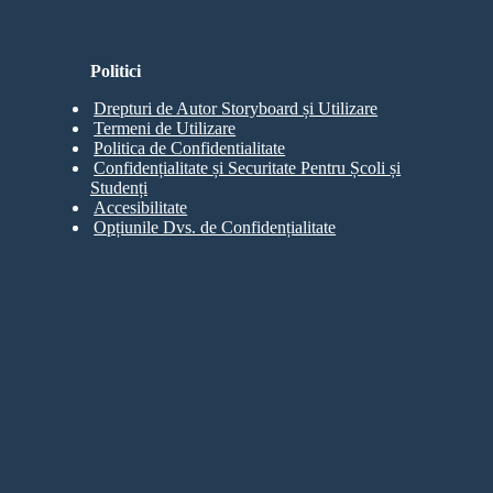
Politici
Drepturi de Autor Storyboard și Utilizare
Termeni de Utilizare
Politica de Confidentialitate
Confidențialitate și Securitate Pentru Școli și
Studenți
Accesibilitate
Opțiunile Dvs. de Confidențialitate