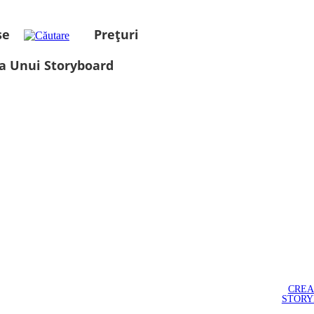
se
Prețuri
a Unui Storyboard
CREA
STOR