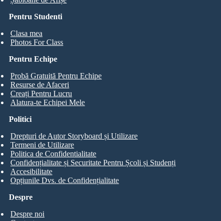
Pentru Studenti
Clasa mea
Photos For Class
Pentru Echipe
Probă Gratuită Pentru Echipe
Resurse de Afaceri
Creați Pentru Lucru
Alatura-te Echipei Mele
Politici
Drepturi de Autor Storyboard și Utilizare
Termeni de Utilizare
Politica de Confidentialitate
Confidențialitate și Securitate Pentru Școli și Studenți
Accesibilitate
Opțiunile Dvs. de Confidențialitate
Despre
Despre noi