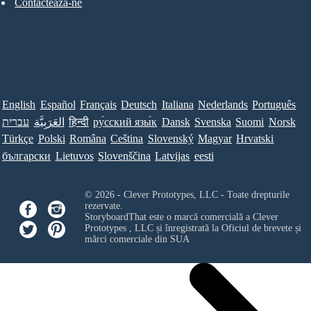
Contacteaza-ne
English
Español
Français
Deutsch
Italiana
Nederlands
Português
עברית
العَرَبِيَّة
हिन्दी
ру́сский язы́к
Dansk
Svenska
Suomi
Norsk
Türkçe
Polski
Româna
Ceština
Slovenský
Magyar
Hrvatski
български
Lietuvos
Slovenščina
Latvijas
eesti
© 2026 - Clever Prototypes, LLC - Toate drepturile
rezervate.
StoryboardThat este o marcă comercială a
Clever
Prototypes , LLC
și înregistrată la Oficiul de brevete și
mărci comerciale din SUA