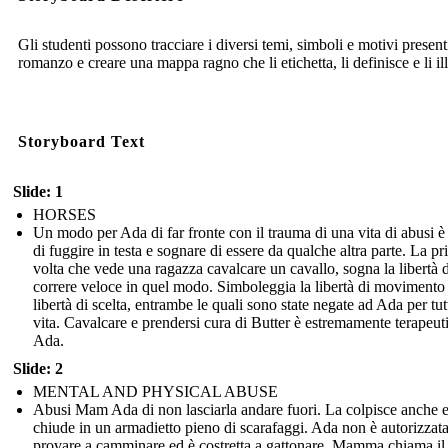
Gli studenti possono tracciare i diversi temi, simboli e motivi present
romanzo e creare una mappa ragno che li etichetta, li definisce e li ill
Storyboard Text
Slide: 1
HORSES
Un modo per Ada di far fronte con il trauma di una vita di abusi è
di fuggire in testa e sognare di essere da qualche altra parte. La p
volta che vede una ragazza cavalcare un cavallo, sogna la libertà d
correre veloce in quel modo. Simboleggia la libertà di movimento 
libertà di scelta, entrambe le quali sono state negate ad Ada per tut
vita. Cavalcare e prendersi cura di Butter è estremamente terapeut
Ada.
Slide: 2
MENTAL AND PHYSICAL ABUSE
Abusi Mam Ada di non lasciarla andare fuori. La colpisce anche e
chiude in un armadietto pieno di scarafaggi. Ada non è autorizzata
provare a camminare ed è costretta a gattonare. Mamma chiama il