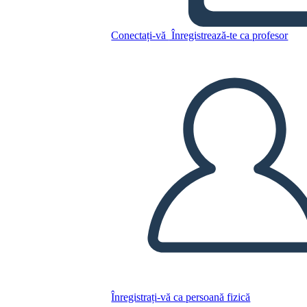
La Guerra che mi ha Salvato
la Vita Temi Simboli e Motivi
Conectați-vă
Înregistrează-te ca profesor
Copiați acest Storyboard
CREAȚI UN STORYBOARD
REDAȚI PREZENTAREA DE DIAPOZITIVE
CITESTE-MI
Înregistrați-vă ca persoană fizică