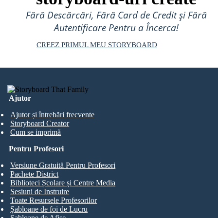
Fără Descărcări, Fără Card de Credit și Fără
Autentificare Pentru a Încerca!
CREEZ PRIMUL MEU STORYBOARD
Ajutor
Ajutor și întrebări frecvente
Storyboard Creator
Cum se imprimă
Pentru Profesori
Versiune Gratuită Pentru Profesori
Pachete District
Biblioteci Școlare și Centre Media
Sesiuni de Instruire
Toate Resursele Profesorilor
Șabloane de foi de Lucru
Șabloane de Afișe