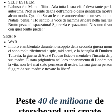
SELF ESTEEM
L'abuso che Mam inflitto a Ada tutta la sua vita è devastante per l
autostima. Non si sente degna dell'amore o della gentilezza mostra
alcun modo. Quando Susan le cuce amorevolmente un vestito nu
Natale, pensa " Ho sentito la voce di mamma gridare nella mia test
Brutto pezzo di spazzatura! Sporcizia e spazzatura! Nessuno ti vu
con quel brutto piede! "
Slide: 6
WAR
Il libro è ambientato durante lo scoppio della seconda guerra mond
ci sono molti riferimenti a spie, raid aerei, e la battaglia di Dunker
Tuttavia, la guerra di Ada è l'abuso fisico e mentale e l'incuria da p
sua madre. È stata prigioniera nel loro appartamento di Londra per
la vita, non le è mai stato permesso di uscire. La sua guerra person
fuggire da sua madre e trovare la libertà.
Peste
40 de milioane
de
storyboard-uri create