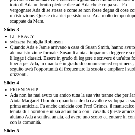
torto di Ada un brutto piede e dice ad Ada che è colpa sua. Fa
vergognare Ada di se stessa e come se non fosse degna di cose c
un'istruzione. Queste cicatrici persistono su Ada molto tempo dop
scappata da Mam.
Slide: 3
LITERACY
svizzera Famiglia Robinson
Quando Ada e Jamie arrivano a casa di Susan Smith, hanno avuto
alcuna istruzione formale. Susan li aiuta a imparare a leggere e scr
li legge i classici. Essere in grado di leggere e scrivere è un'altra 
libertà per Ada, in quanto è in grado di comunicare ed esprimersi, 
seguito avrà l'opportunità di frequentare la scuola e ampliare i suo
orizzonti.
Slide: 4
FRIENDSHIP
Ada non ha mai avuto un amico tutta la sua vita tranne che per Ja
Aiuta Margaret Thornton quando cade da cavallo e sviluppa la su
prima amicizia. Fa anche amicizia con Fred Grimes, il maniscalco
tenuta di Thornton e inizia ad aiutarlo con i cavalli. Queste amiciz
aiutano Ada a sentirsi amata, ad avere uno scopo ea entrare in con
con la comunità.
Slide: 5