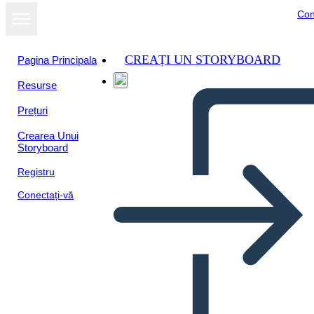
Con
CREAȚI UN STORYBOARD
Pagina Principala
Resurse
Prețuri
Crearea Unui
Storyboard
Registru
Conectați-vă