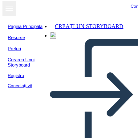
Con
CREAȚI UN STORYBOARD
Pagina Principala
Resurse
Prețuri
Crearea Unui
Storyboard
Registru
Conectați-vă
Le Grandi Menti Della
Rivoluzione Industriale