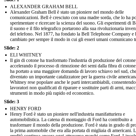
ALEXANDER GRAHAM BELL
Alexander Graham Bell è stato un pioniere nel mondo delle
comunicazioni. Bell è cresciuto con una madre sorda, che lo ha po
sperimentare e ricercare la scienza del suono. Gli esperimenti di B
il suono e il filo telegrafico portarono alla sua rivoluzionaria inve
del telefono. Nel 1877, ha fondato la Bell Telephone Company e 
cambiato per sempre il modo in cui gli esseri umani comunicano tr
Slide: 2
ELI WHITNEY
Il gin di cotone ha trasformato l'industria di produzione del cotone
accelerando il processo di rimozione dei semi dalla fibra di cotone
ha portato a una maggiore domanda di lavoro schiavo nel sud, ch
diventato un importante catalizzatore per la guerra civile american
Whitney rese popolare anche le parti intercambiabili, consentendo
lavoratori non qualificati di riparare e sostituire parti di armi, mac
strumenti in modo più rapido ed economico.
Slide: 3
HENRY FORD
Henry Ford è stato un pioniere nell'industria manifatturiera e
automobilistica. La catena di montaggio di Ford ha contribuito a
trasformare il mondo della produzione. Ford è stata in grado di pr
la prima automobile che era alla portata di migliaia di americani. 
eredità continua ancora oggi attraverso marchi come Ford, Lincol