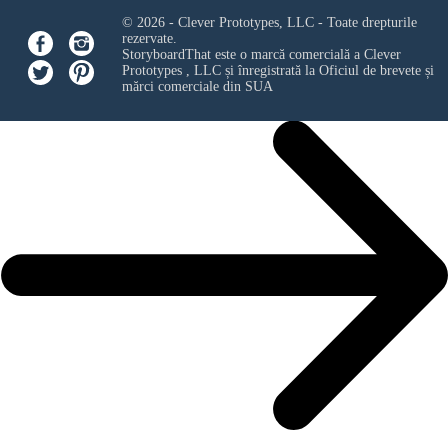
© 2026 - Clever Prototypes, LLC - Toate drepturile
rezervate.
StoryboardThat este o marcă comercială a
Clever
Prototypes , LLC
și înregistrată la Oficiul de brevete și
mărci comerciale din SUA