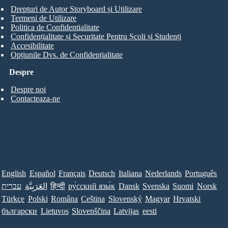
Drepturi de Autor Storyboard și Utilizare
Termeni de Utilizare
Politica de Confidentialitate
Confidențialitate și Securitate Pentru Școli și Studenți
Accesibilitate
Opțiunile Dvs. de Confidențialitate
Despre
Despre noi
Contacteaza-ne
English
Español
Français
Deutsch
Italiana
Nederlands
Português
עברית
العَرَبِيَّة
हिन्दी
ру́сский язы́к
Dansk
Svenska
Suomi
Norsk
Türkçe
Polski
Româna
Ceština
Slovenský
Magyar
Hrvatski
български
Lietuvos
Slovenščina
Latvijas
eesti