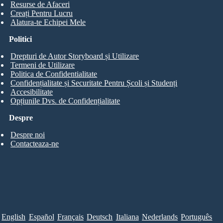
Resurse de Afaceri
Creați Pentru Lucru
Alatura-te Echipei Mele
Politici
Drepturi de Autor Storyboard și Utilizare
Termeni de Utilizare
Politica de Confidentialitate
Confidențialitate și Securitate Pentru Școli și Studenți
Accesibilitate
Opțiunile Dvs. de Confidențialitate
Despre
Despre noi
Contacteaza-ne
English
Español
Français
Deutsch
Italiana
Nederlands
Português