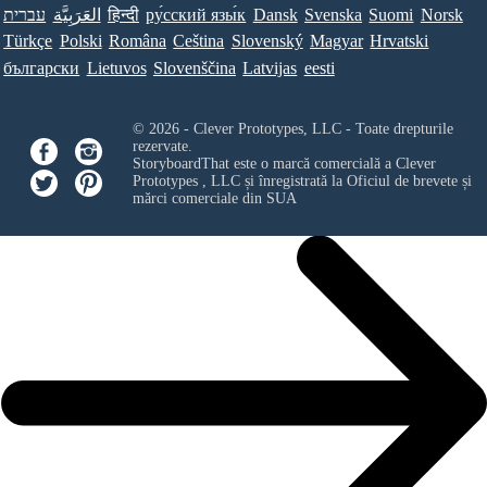
עברית
العَرَبِيَّة
हिन्दी
ру́сский язы́к
Dansk
Svenska
Suomi
Norsk
Türkçe
Polski
Româna
Ceština
Slovenský
Magyar
Hrvatski
български
Lietuvos
Slovenščina
Latvijas
eesti
© 2026 - Clever Prototypes, LLC - Toate drepturile
rezervate.
StoryboardThat este o marcă comercială a
Clever
Prototypes , LLC
și înregistrată la Oficiul de brevete și
mărci comerciale din SUA