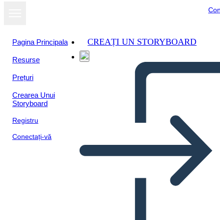
Con
CREAȚI UN STORYBOARD
Pagina Principala
Resurse
Prețuri
Crearea Unui
Storyboard
Registru
Conectați-vă