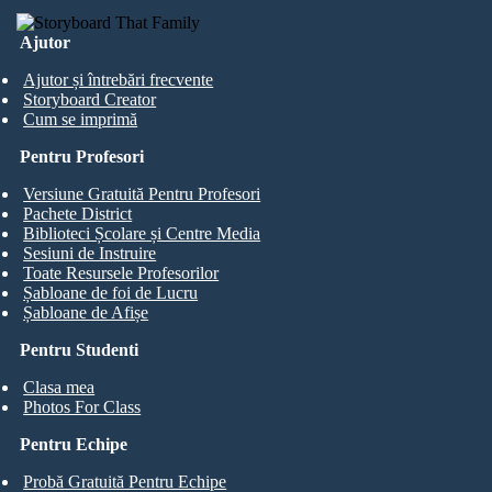
Ajutor
Ajutor și întrebări frecvente
Storyboard Creator
Cum se imprimă
Pentru Profesori
Versiune Gratuită Pentru Profesori
Pachete District
Biblioteci Școlare și Centre Media
Sesiuni de Instruire
Toate Resursele Profesorilor
Șabloane de foi de Lucru
Șabloane de Afișe
Pentru Studenti
Clasa mea
Photos For Class
Pentru Echipe
Probă Gratuită Pentru Echipe