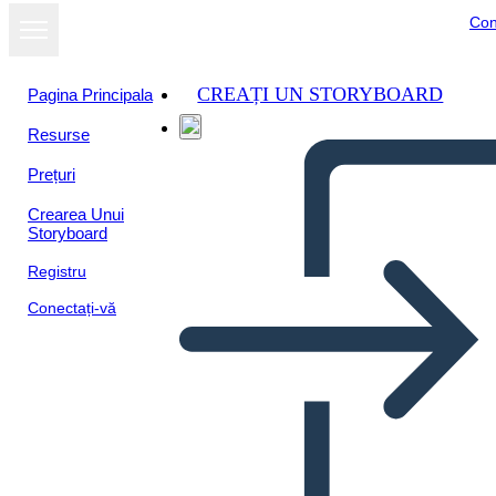
Con
CREAȚI UN STORYBOARD
Pagina Principala
Resurse
Prețuri
Crearea Unui
Storyboard
Registru
Conectați-vă