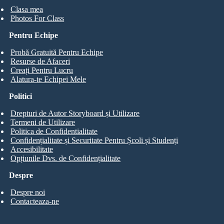
Clasa mea
Photos For Class
Pentru Echipe
Probă Gratuită Pentru Echipe
Resurse de Afaceri
Creați Pentru Lucru
Alatura-te Echipei Mele
Politici
Drepturi de Autor Storyboard și Utilizare
Termeni de Utilizare
Politica de Confidentialitate
Confidențialitate și Securitate Pentru Școli și Studenți
Accesibilitate
Opțiunile Dvs. de Confidențialitate
Despre
Despre noi
Contacteaza-ne