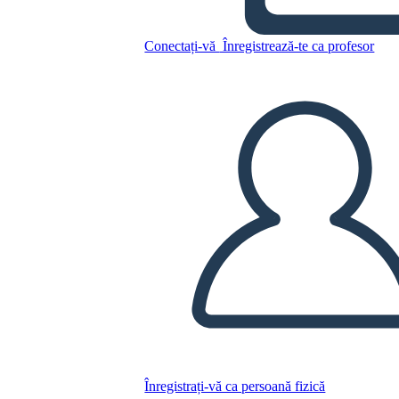
Personaggi Della Guerra che
mi ha Salvato la Vita
Conectați-vă
Înregistrează-te ca profesor
Copiați acest Storyboard
CREAȚI UN STORYBOARD
REDAȚI PREZENTAREA DE DIAPOZITIVE
CITESTE-MI
Înregistrați-vă ca persoană fizică