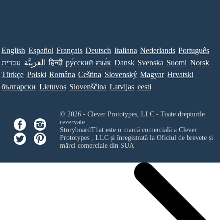
English
Español
Français
Deutsch
Italiana
Nederlands
Português
עברית
العَرَبِيَّة
हिन्दी
ру́сский язы́к
Dansk
Svenska
Suomi
Norsk
Türkçe
Polski
Româna
Ceština
Slovenský
Magyar
Hrvatski
български
Lietuvos
Slovenščina
Latvijas
eesti
© 2026 - Clever Prototypes, LLC - Toate drepturile
rezervate.
StoryboardThat este o marcă comercială a
Clever
Prototypes , LLC
și înregistrată la Oficiul de brevete și
mărci comerciale din SUA