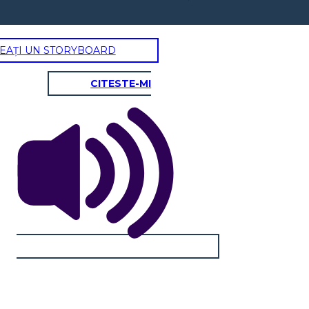
EAȚI UN STORYBOARD
CITESTE-MI
ZACK
Tratti fisici / Carattere:
In che modo questo personaggio interagisce
con il personaggio principale?
What challenges does this character face?