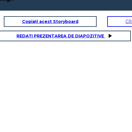
Copiați acest Storyboard
CR
REDAȚI PREZENTAREA DE DIAPOZITIVE
JENNA
Tratti fisici / Carattere:
er change over
In che modo questo personaggio interagisce
con il personaggio principale?
What challenges does this character face?
 character face?