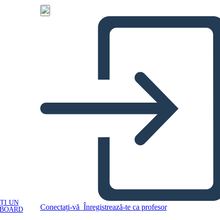
ȚI UN
Conectați-vă
Înregistrează-te ca profesor
YBOARD