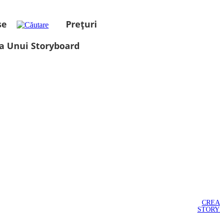
se
Prețuri
a Unui Storyboard
CREA
STOR