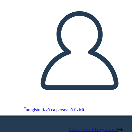
Înregistrați-vă ca persoană fizică
Creați un Storyboard