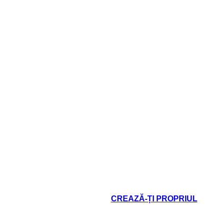
ide questa faccia personaggio?
Quali sfide questa fac
oard That
CREAZĂ-ȚI PROPRIUL