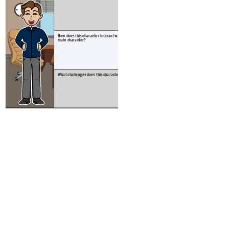
Quali sf
How does this character interact with the
main character?
Create your own at Storyb
What challenges does this character face?