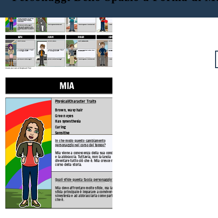
MIA
MANGO
JENNA
ZACK
Physical/Character Traits
Tratti fisici / Carattere:
Tratti fisici / Carattere:
Tratti fisici / Carattere:
Brown, wavy hair
Green eyes
Has synesthesia
Caring
Sensitive
How does this character change over time?
In che modo questo personaggio interagisce con il personaggio principale?
In che modo questo personaggio interagisce con il personaggio principale?
In che modo questo cambiamento personaggio nel corso del tempo?
Mia viene a conoscenza della sua condizione e la abbraccia. Tuttavia, non la lascia diventare tutto ciò che è. Mia cresce nel corso della storia.
What challenges does this character face?
What challenges does this character face?
What challenges does this character face?
Quali sfide questa faccia personaggio?
Mia deve affrontare molte sfide, ma la sua sfida principale è imparare a convivere con la sinestesia e ad abbracciarla come parte di ciò che è.
BETH
ADAM
ROGER
JERRY
Tratti fisici / Carattere:
Physical/Character Traits:
Tratti fisici / Carattere:
Tratti fisici / Carattere:
In che modo questo personaggio interagisce con il personaggio principale?
In che modo questo personaggio interagisce con il personaggio principale?
How does this character interact with the main character?
How does this character interact with the main character?
Quali sfide questa faccia personaggio?
Quali sfide questa faccia personaggio?
What challenges does this character face?
What challenges does this character face?
Create your own at Storyboard That
MIA
MANGO
Physical/Character Traits
Tratti fisici / Carattere:
Brown, wavy hair
Green eyes
Has synesthesia
Caring
Sensitive
How does this charact
In che modo questo cambiamento
time?
personaggio nel corso del tempo?
.
Mia viene a conoscenza della sua condizione
e la abbraccia. Tuttavia, non la lascia
diventare tutto ciò che è. Mia cresce nel
corso della storia.
What challenges does this
Quali sfide questa faccia personaggio?
Mia deve affrontare molte sfide, ma la sua
sfida principale è imparare a convivere con la
sinestesia e ad abbracciarla come parte di ciò
che è.