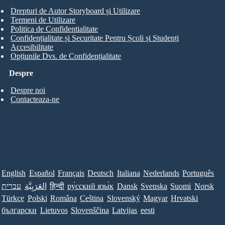
Drepturi de Autor Storyboard și Utilizare
Termeni de Utilizare
Politica de Confidentialitate
Confidențialitate și Securitate Pentru Școli și Studenți
Accesibilitate
Opțiunile Dvs. de Confidențialitate
Despre
Despre noi
Contacteaza-ne
English
Español
Français
Deutsch
Italiana
Nederlands
Português
עברית
العَرَبِيَّة
हिन्दी
ру́сский язы́к
Dansk
Svenska
Suomi
Norsk
Türkçe
Polski
Româna
Ceština
Slovenský
Magyar
Hrvatski
български
Lietuvos
Slovenščina
Latvijas
eesti