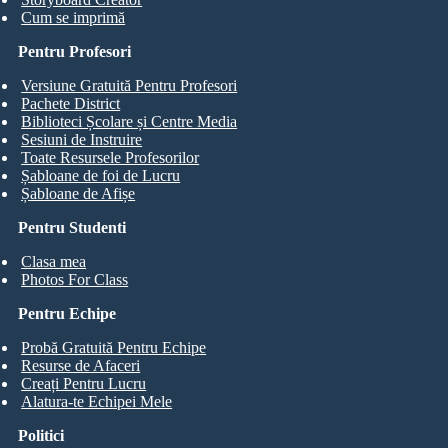
Cum se imprimă
Pentru Profesori
Versiune Gratuită Pentru Profesori
Pachete District
Biblioteci Școlare și Centre Media
Sesiuni de Instruire
Toate Resursele Profesorilor
Șabloane de foi de Lucru
Șabloane de Afișe
Pentru Studenti
Clasa mea
Photos For Class
Pentru Echipe
Probă Gratuită Pentru Echipe
Resurse de Afaceri
Creați Pentru Lucru
Alatura-te Echipei Mele
Politici