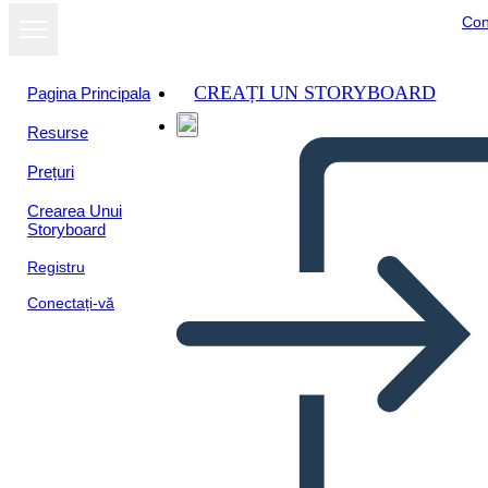
Con
CREAȚI UN STORYBOARD
Pagina Principala
Resurse
Prețuri
Crearea Unui
Storyboard
Registru
Conectați-vă
Quando Intrappoli una Tigre