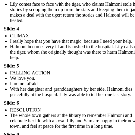
Lily comes face to face with the tiger, who claims Halmoni stole 
stories by scooping them up from the stars and keeping them in jar
makes a deal with the tiger: return the stories and Halmoni will be
healed.
Slide: 4
CLIMAX
I really hope that you have that magic, because I need your help.
Halmoni becomes very ill and is rushed to the hospital. Lily calls
the tiger, whom she originally thought was there to harm Halmoni,
help.
Slide: 5
FALLING ACTION
We love you.
I am not afraid.
With her daughter and granddaughters by her side, Halmoni dies
peacefully at the hospital. Lily was able to tell her one last story.
Slide: 6
RESOLUTION
The whole town gathers at the library to remember Halmoni and
celebrate her life with a kosa. Lily and Sam are happy in their ne
town, and feel at peace for the first time in a long time.
Slide: 0