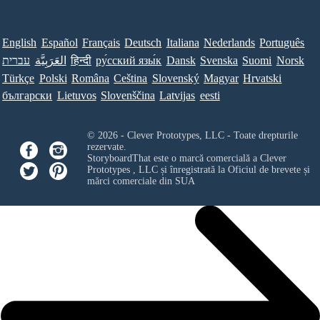
English
Español
Français
Deutsch
Italiana
Nederlands
Português
עברית
العَرَبِيَّة
हिन्दी
ру́сский язы́к
Dansk
Svenska
Suomi
Norsk
Türkçe
Polski
Româna
Ceština
Slovenský
Magyar
Hrvatski
български
Lietuvos
Slovenščina
Latvijas
eesti
© 2026 - Clever Prototypes, LLC - Toate drepturile
rezervate.
StoryboardThat este o marcă comercială a
Clever
Prototypes , LLC
și înregistrată la Oficiul de brevete și
mărci comerciale din SUA