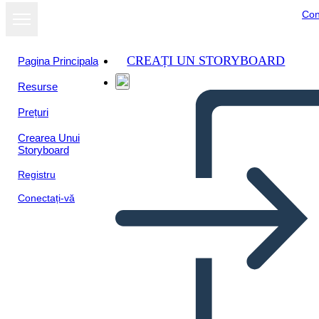
Con
CREAȚI UN STORYBOARD
Pagina Principala
Resurse
Prețuri
Crearea Unui
Storyboard
Registru
Conectați-vă
Realizzazioni Dell'antica
Roma