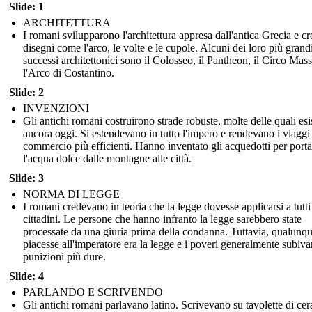
Slide: 1
ARCHITETTURA
I romani svilupparono l'architettura appresa dall'antica Grecia e c
disegni come l'arco, le volte e le cupole. Alcuni dei loro più grand
successi architettonici sono il Colosseo, il Pantheon, il Circo Mas
l'Arco di Costantino.
Slide: 2
INVENZIONI
Gli antichi romani costruirono strade robuste, molte delle quali es
ancora oggi. Si estendevano in tutto l'impero e rendevano i viaggi 
commercio più efficienti. Hanno inventato gli acquedotti per porta
l'acqua dolce dalle montagne alle città.
Slide: 3
NORMA DI LEGGE
I romani credevano in teoria che la legge dovesse applicarsi a tutti 
cittadini. Le persone che hanno infranto la legge sarebbero state
processate da una giuria prima della condanna. Tuttavia, qualunq
piacesse all'imperatore era la legge e i poveri generalmente subiv
punizioni più dure.
Slide: 4
PARLANDO E SCRIVENDO
Gli antichi romani parlavano latino. Scrivevano su tavolette di cera