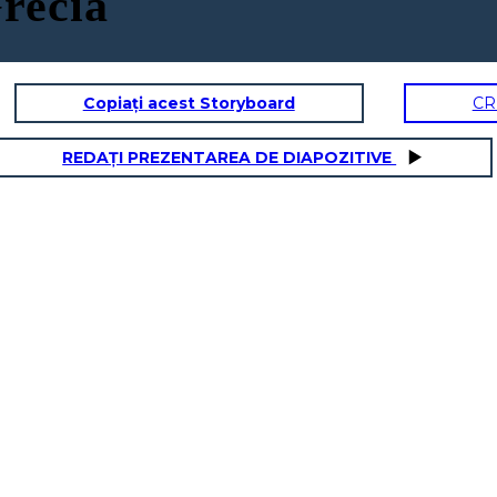
Grecia
Copiați acest Storyboard
CR
REDAȚI PREZENTAREA DE DIAPOZITIVE
 FILSOFIA
La vera conoscenza
esiste nel sapere che
non sai niente.
- Socrate