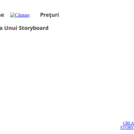
se
Prețuri
a Unui Storyboard
CREA
STOR