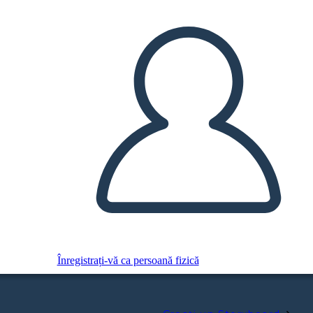
Înregistrați-vă ca persoană fizică