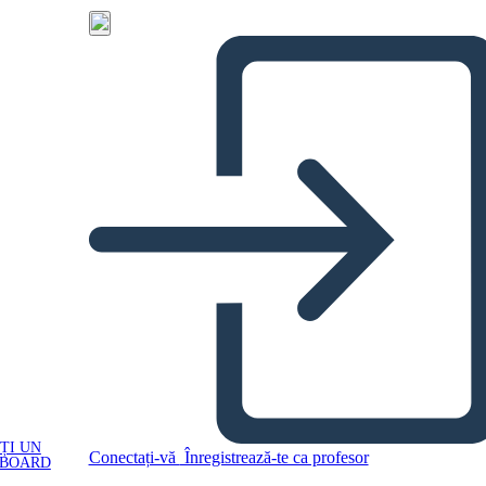
ȚI UN
Conectați-vă
Înregistrează-te ca profesor
YBOARD