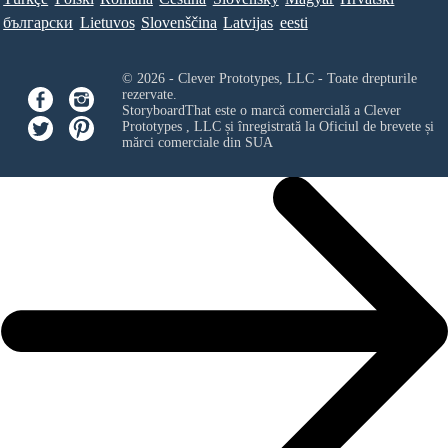
български
Lietuvos
Slovenščina
Latvijas
eesti
© 2026 - Clever Prototypes, LLC - Toate drepturile
rezervate.
StoryboardThat este o marcă comercială a
Clever
Prototypes , LLC
și înregistrată la Oficiul de brevete și
mărci comerciale din SUA