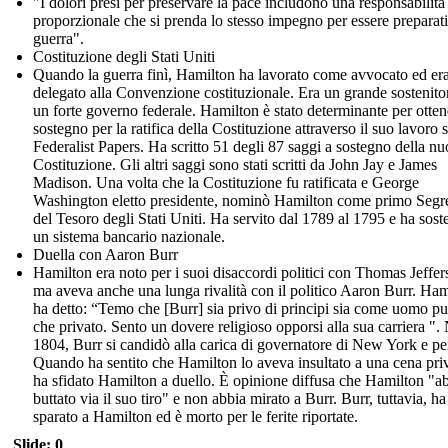
"I dolori presi per preservare la pace includono una responsabilità
proporzionale che si prenda lo stesso impegno per essere preparati
guerra".
Costituzione degli Stati Uniti
Quando la guerra finì, Hamilton ha lavorato come avvocato ed er
delegato alla Convenzione costituzionale. Era un grande sostenito
un forte governo federale. Hamilton è stato determinante per ottene
sostegno per la ratifica della Costituzione attraverso il suo lavoro 
Federalist Papers. Ha scritto 51 degli 87 saggi a sostegno della n
Costituzione. Gli altri saggi sono stati scritti da John Jay e James
Madison. Una volta che la Costituzione fu ratificata e George
Washington eletto presidente, nominò Hamilton come primo Segre
del Tesoro degli Stati Uniti. Ha servito dal 1789 al 1795 e ha sost
un sistema bancario nazionale.
Duella con Aaron Burr
Hamilton era noto per i suoi disaccordi politici con Thomas Jeffer
ma aveva anche una lunga rivalità con il politico Aaron Burr. Ham
ha detto: “Temo che [Burr] sia privo di principi sia come uomo p
che privato. Sento un dovere religioso opporsi alla sua carriera ".
1804, Burr si candidò alla carica di governatore di New York e pe
Quando ha sentito che Hamilton lo aveva insultato a una cena priv
ha sfidato Hamilton a duello. È opinione diffusa che Hamilton "a
buttato via il suo tiro" e non abbia mirato a Burr. Burr, tuttavia, ha
sparato a Hamilton ed è morto per le ferite riportate.
Slide: 0