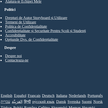
Alatura-te Echipei Mele
Politici
Drepturi de Autor Storyboard și Utilizare
Termeni de Utilizare
Politica de Confidentialitate
Confidențialitate și Securitate Pentru Școli și Studenți
Accesibilitate
Opțiunile Dvs. de Confidențialitate
Despre
Despre noi
Contacteaza-ne
English
Español
Français
Deutsch
Italiana
Nederlands
Português
עברית
العَرَبِيَّة
हिन्दी
ру́сский язы́к
Dansk
Svenska
Suomi
Norsk
Türkçe
Polski
Româna
Ceština
Slovenský
Magyar
Hrvatski