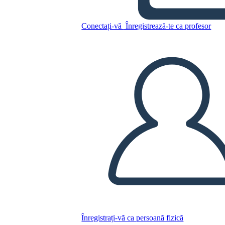
Hamilton
Conectați-vă
Înregistrează-te ca profesor
Copiați acest Storyboard
CREAȚI UN STORYBOARD
REDAȚI PREZENTAREA DE DIAPOZITIVE
CITESTE-MI
Înregistrați-vă ca persoană fizică