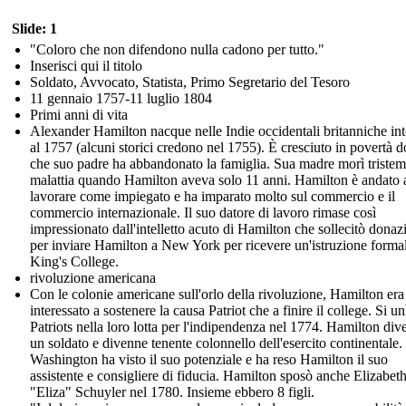
Slide: 1
"Coloro che non difendono nulla cadono per tutto."
Inserisci qui il titolo
Soldato, Avvocato, Statista, Primo Segretario del Tesoro
11 gennaio 1757-11 luglio 1804
Primi anni di vita
Alexander Hamilton nacque nelle Indie occidentali britanniche in
al 1757 (alcuni storici credono nel 1755). È cresciuto in povertà 
che suo padre ha abbandonato la famiglia. Sua madre morì tristem
malattia quando Hamilton aveva solo 11 anni. Hamilton è andato 
lavorare come impiegato e ha imparato molto sul commercio e il
commercio internazionale. Il suo datore di lavoro rimase così
impressionato dall'intelletto acuto di Hamilton che sollecitò donaz
per inviare Hamilton a New York per ricevere un'istruzione formal
King's College.
rivoluzione americana
Con le colonie americane sull'orlo della rivoluzione, Hamilton era
interessato a sostenere la causa Patriot che a finire il college. Si un
Patriots nella loro lotta per l'indipendenza nel 1774. Hamilton di
un soldato e divenne tenente colonnello dell'esercito continentale.
Washington ha visto il suo potenziale e ha reso Hamilton il suo
assistente e consigliere di fiducia. Hamilton sposò anche Elizabet
"Eliza" Schuyler nel 1780. Insieme ebbero 8 figli.