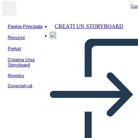
Con
CREAȚI UN STORYBOARD
Pagina Principala
Resurse
Prețuri
Crearea Unui
Storyboard
Registru
Conectați-vă
Rivoluzione Americana, A.