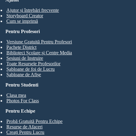
Ajutor și întrebări frecvente
Storyboard Creator
Cum se imprimă
Pentru Profesori
Versiune Gratuită Pentru Profesori
Pachete District
Biblioteci Școlare și Centre Media
Sesiuni de Instruire
Toate Resursele Profesorilor
Șabloane de foi de Lucru
Șabloane de Afișe
Pentru Studenti
Clasa mea
Photos For Class
Pentru Echipe
Probă Gratuită Pentru Echipe
Resurse de Afaceri
Creați Pentru Lucru