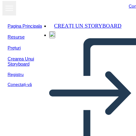
Con
CREAȚI UN STORYBOARD
Pagina Principala
Resurse
Prețuri
Crearea Unui
Storyboard
Registru
Conectați-vă
Road to President