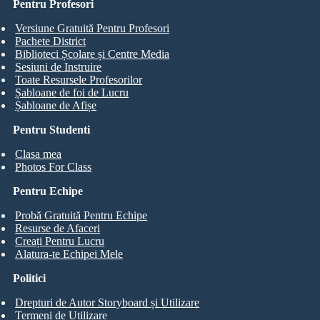
Pentru Profesori
Versiune Gratuită Pentru Profesori
Pachete District
Biblioteci Școlare și Centre Media
Sesiuni de Instruire
Toate Resursele Profesorilor
Șabloane de foi de Lucru
Șabloane de Afișe
Pentru Studenti
Clasa mea
Photos For Class
Pentru Echipe
Probă Gratuită Pentru Echipe
Resurse de Afaceri
Creați Pentru Lucru
Alatura-te Echipei Mele
Politici
Drepturi de Autor Storyboard și Utilizare
Termeni de Utilizare