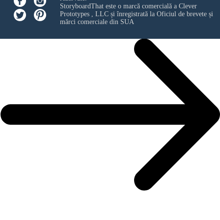
StoryboardThat este o marcă comercială a
Clever
Prototypes , LLC
și înregistrată la Oficiul de brevete și
mărci comerciale din SUA