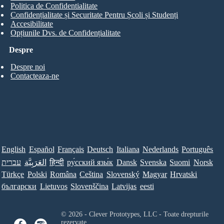
Politica de Confidentialitate
Confidențialitate și Securitate Pentru Școli și Studenți
Accesibilitate
Opțiunile Dvs. de Confidențialitate
Despre
Despre noi
Contacteaza-ne
English
Español
Français
Deutsch
Italiana
Nederlands
Português
עברית
العَرَبِيَّة
हिन्दी
ру́сский язы́к
Dansk
Svenska
Suomi
Norsk
Türkçe
Polski
Româna
Ceština
Slovenský
Magyar
Hrvatski
български
Lietuvos
Slovenščina
Latvijas
eesti
© 2026 - Clever Prototypes, LLC - Toate drepturile
rezervate.