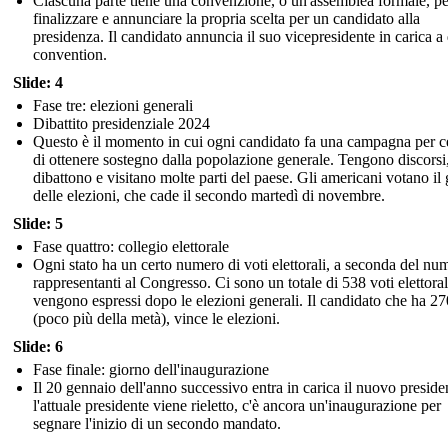
Ciascuna parte tiene una convenzione, o un'assemblea formale, pe
finalizzare e annunciare la propria scelta per un candidato alla
presidenza. Il candidato annuncia il suo vicepresidente in carica a
convention.
Slide: 4
Fase tre: elezioni generali
Dibattito presidenziale 2024
Questo è il momento in cui ogni candidato fa una campagna per c
di ottenere sostegno dalla popolazione generale. Tengono discorsi
dibattono e visitano molte parti del paese. Gli americani votano il
delle elezioni, che cade il secondo martedì di novembre.
Slide: 5
Fase quattro: collegio elettorale
Ogni stato ha un certo numero di voti elettorali, a seconda del nu
rappresentanti al Congresso. Ci sono un totale di 538 voti elettoral
vengono espressi dopo le elezioni generali. Il candidato che ha 27
(poco più della metà), vince le elezioni.
Slide: 6
Fase finale: giorno dell'inaugurazione
Il 20 gennaio dell'anno successivo entra in carica il nuovo preside
l'attuale presidente viene rieletto, c'è ancora un'inaugurazione per
segnare l'inizio di un secondo mandato.