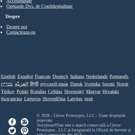
Accesibilitate
Opțiunile Dvs. de Confidențialitate
Despre
Despre noi
Contacteaza-ne
English
Español
Français
Deutsch
Italiana
Nederlands
Português
עברית
العَرَبِيَّة
हिन्दी
ру́сский язы́к
Dansk
Svenska
Suomi
Norsk
Türkçe
Polski
Româna
Ceština
Slovenský
Magyar
Hrvatski
български
Lietuvos
Slovenščina
Latvijas
eesti
© 2026 - Clever Prototypes, LLC - Toate drepturile
rezervate.
StoryboardThat este o marcă comercială a
Clever
Prototypes , LLC
și înregistrată la Oficiul de brevete și
mărci comerciale din SUA