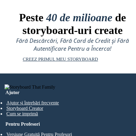
Peste
40 de milioane
de
storyboard-uri create
Fără Descărcări, Fără Card de Credit și Fără
Autentificare Pentru a Încerca!
CREEZ PRIMUL MEU STORYBOARD
Ajutor
Ajutor și întrebări frecvente
Storyboard Creator
Cum se imprimă
Pentru Profesori
Versiune Gratuită Pentru Profesori