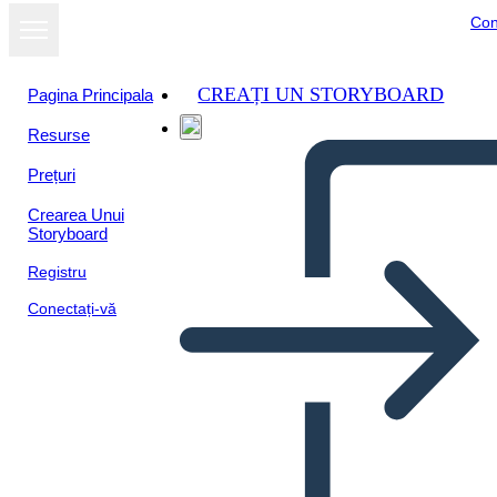
Con
CREAȚI UN STORYBOARD
Pagina Principala
Resurse
Prețuri
Crearea Unui
Storyboard
Registru
Conectați-vă
Segnalibri per l'impostazione
degli obiettivi