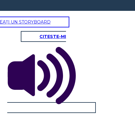
EAȚI UN STORYBOARD
CITESTE-MI